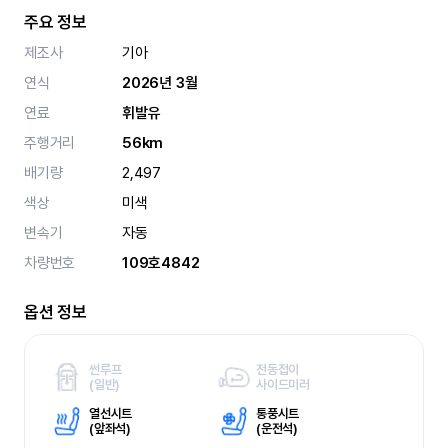
주요 정보
제조사
기아
연식
2026년 3월
연료
휘발유
주행거리
56km
배기량
2,497
색상
미색
변속기
자동
차량번호
109호4842
옵션 정보
썬루프
전동접이
(
일반)
사이드미러
열선시트
통풍시트
(
앞좌석)
(
운전석)