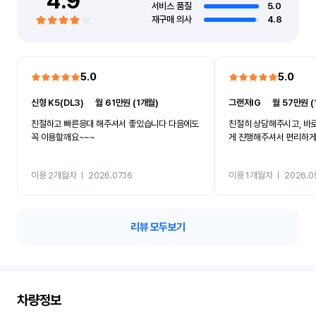
4.9
서비스 품질
5.0
재구매 의사
4.8
5.0
5.0
신형 K5(DL3)
ㅣ
월 61만원 (1개월)
그랜저IG
ㅣ
월 57만원 (
친절하고 빠른응대 해주셔서 좋았습니다 다음에도
친절히 상담해주시고, 바
꼭 이용할깨요~~~
게 진행해주셔서 편리하게 
이용 2개월차
ㅣ
2026.07.16
이용 1개월차
ㅣ
2026.0
리뷰 모두보기
차량정보