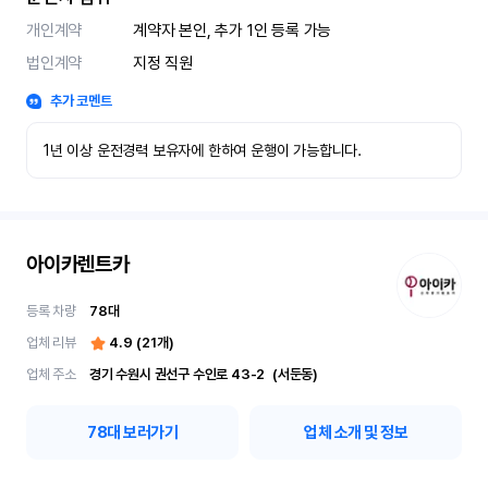
개인계약
계약자 본인, 추가 1인 등록 가능
법인계약
지정 직원
추가 코멘트
1년 이상 운전경력 보유자에 한하여 운행이 가능합니다.
아이카렌트카
등록 차량
78
대
업체 리뷰
4.9
(
21
개)
업체 주소
경기 수원시 권선구 수인로 43-2	(서둔동)
78
대 보러가기
업체 소개 및 정보