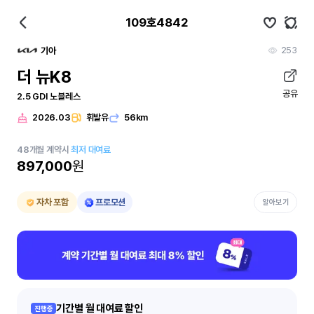
109호4842
253
기아
더 뉴K8
공유
2.5 GDI 노블레스
2026.03
휘발유
56km
48
개월
계약시
최저 대여료
897,000
원
자차 포함
프로모션
알아보기
기간별 월 대여료 할인
진행중