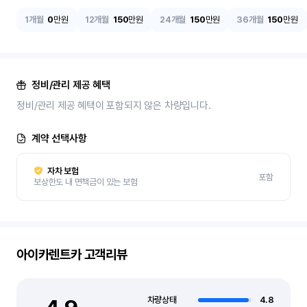
1개월
0
만원
12개월
150
만원
24개월
150
만원
36개월
150
만원
정비/관리 제공 혜택
정비/관리 제공 혜택이 포함되지 않은 차량입니다.
계약 선택사항
자차 보험
포함
보상한도 내 면책금이 있는 보험
아이카렌트카
고객리뷰
차량상태
4.8