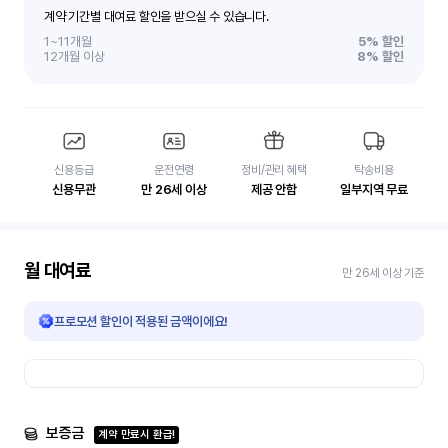
계약 기간별 대여료 할인을 받으실 수 있습니다.
1~11개월
5%
할인
12개월 이상
8%
할인
신용등급
운전연령
정비/관리 혜택
탁송비용
신용무관
만 26세 이상
제공 안함
일부지역 무료
월 대여료
만 26세 이상 기준
프로모션 할인이 적용된 금액이에요!
보증금
계약 만료시 환급!