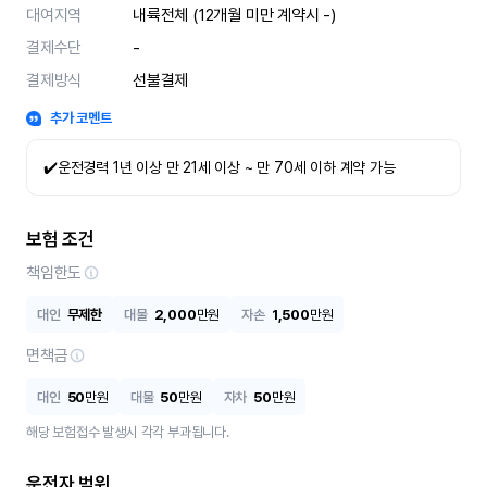
대여지역
내륙전체 (12개월 미만 계약시 -)
결제수단
-
결제방식
선불결제
추가 코멘트
✔️운전경력 1년 이상 만 21세 이상 ~ 만 70세 이하 계약 가능
보험 조건
책임한도
대인
무제한
대물
2,000
만원
자손
1,500
만원
면책금
대인
50
만원
대물
50
만원
자차
50
만원
해당 보험접수 발생시 각각 부과됩니다.
운전자 범위