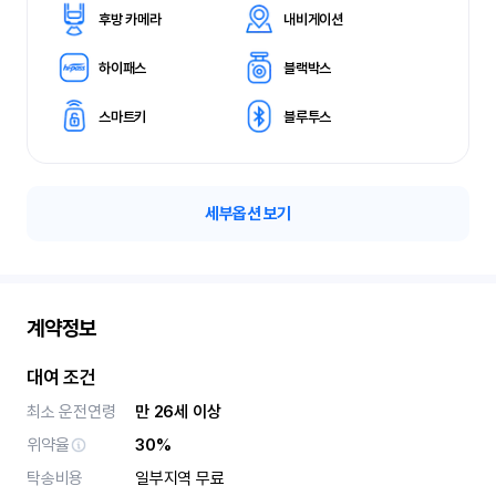
후방 카메라
내비게이션
하이패스
블랙박스
스마트키
블루투스
세부옵션 보기
계약정보
대여 조건
최소 운전연령
만 26세 이상
위약율
30%
탁송비용
일부지역 무료