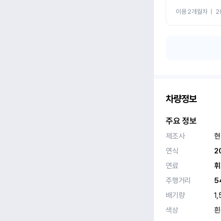
이용 2개월차
ㅣ
2
차량정보
주요 정보
제조사
현
연식
2
연료
휘
주행거리
5
배기량
1,
색상
흰