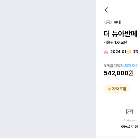
현대
더 뉴아반떼(
가솔린 1.6 모던
2024.01
휘
9
개월
계약시
최저 대
542,000
원
자차 포함
신용등급
6등급 이상