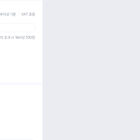
세 이상 기준
VAT 포함
리 초과 시 1km당
100
원