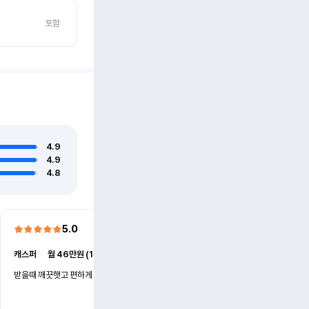
포함
4.9
4.9
4.8
5.0
5.0
캐스퍼
ㅣ
월 46만원 (1개월)
EV6
ㅣ
월 74만원 (1개월)
받을때 깨끗햇고 편하게 잘이용했습니다!
전기차 처음 타봤는데 편하게 
니다