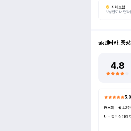
자차 보험
보상한도 내 면책
sk렌터카_중장
4.8
5.
캐스퍼
ㅣ
월 43만
너무 좋은 상태의 차