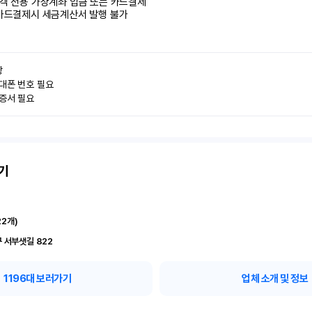
객 전용 가상계좌 입금 또는 카드결제

카드결제시 세금계산서 발행 불가


대폰 번호 필요

인증서 필요
기
22
개)
 서부샛길 822
1196
대 보러가기
업체 소개 및 정보