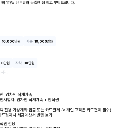
건의 1개월 렌트료와 동일한 점 참고 부탁드립니다.
10,000
만원
자손
10,000
만원
0
만원
자차
30
만원
니다.
인: 임차인 직계가족 

인사업자: 임차인 직계가족 + 임직원

객 전용 가상계좌 입금 또는 카드결제 (※ 개인 고객은 카드결제 필수)

카드결제시 세금계산서 발행 불가
직원 전용
