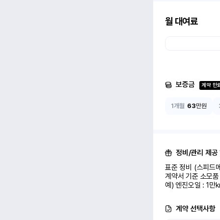
월 대여료
보증금
계약 만
1개월
63
만원
정비/관리 제공
표준 정비 (스피드메
계약서 기준 소모품 
예) 엔진오일 : 1만
계약 선택사항