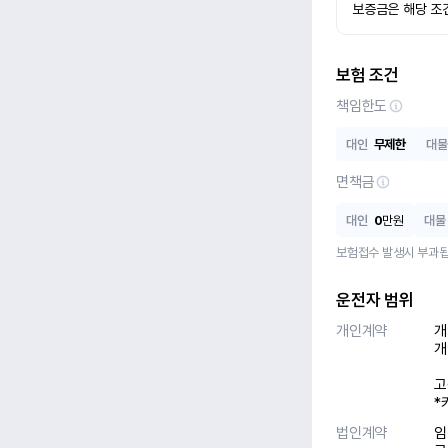
보증금은 해당 조
보험 조건
책임한도
대인
무제한
대물
면책금
대인
0
만원
대물
보험접수 발생시 부과됩
운전자 범위
개인계약
개
개
고
*
법인계약
임