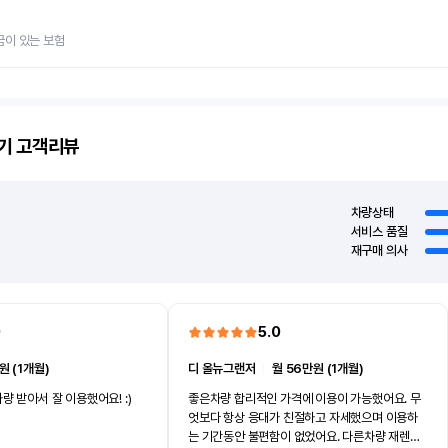
금이 있는 보험
기
고객리뷰
차량상태
서비스 품질
재구매 의사
0
5.0
원 (1개월)
디 올뉴그랜저
ㅣ
월 56만원 (1개월)
량 받아서 잘 이용했어요! :)
좋은차량 합리적인 가격에 이용이 가능했어요. 무
엇보다 항상 응대가 친절하고 자세했으며 이용하
는 기간동안 불편함이 없었어요. 다른차량 재렌트