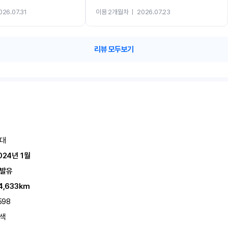
까지 진행할만큼 여러가지로 만족스럽습니다. 반
026.07.31
이용 2개월차
ㅣ
2026.07.23
카 렌트 고민없이 강추합니다!!
리뷰 모두보기
대
024년 1월
발유
4,633km
598
색