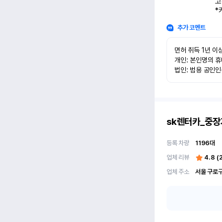
고
*
추가 코멘트
면허 취득 1년 이상
개인: 본인명의 휴
법인: 범용 공인
sk렌터카_중장
등록 차량
1196
대
업체 리뷰
4.8
(
업체 주소
서울 구로구