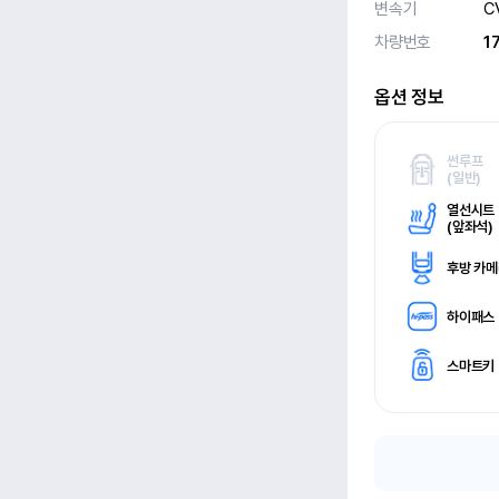
변속기
C
차량번호
1
옵션 정보
썬루프
(
일반)
열선시트
(
앞좌석)
후방 카
하이패스
스마트키