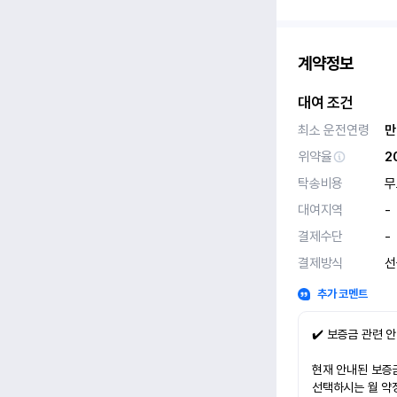
계약정보
대여 조건
최소 운전연령
만
위약율
2
탁송비용
무
대여지역
-
결제수단
-
결제방식
선
추가 코멘트
✔️ 보증금 관련 
현재 안내된 보증금
선택하시는 월 약