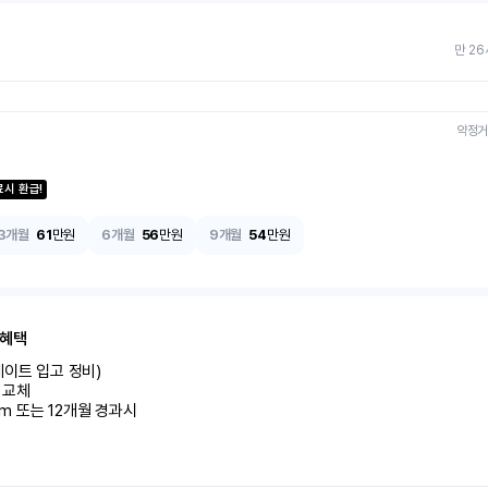
만 26
약정거
료시 환급!
3개월
61
만원
6개월
56
만원
9개월
54
만원
 혜택
이트 입고 정비)

교체

km 또는 12개월 경과시