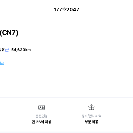
177호2047
CN7)
발유
54,633km
여료
운전연령
정비/관리 혜택
만 26세 이상
부분 제공