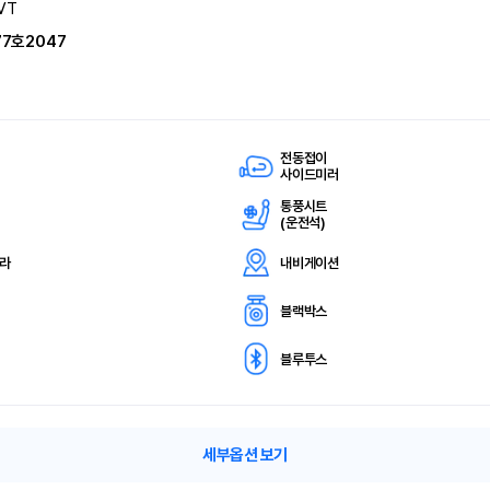
VT
77호2047
전동접이
사이드미러
통풍시트
(
운전석)
메라
내비게이션
블랙박스
블루투스
세부옵션 보기