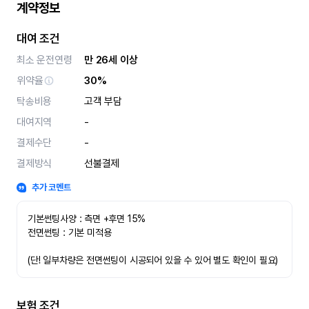
계약정보
대여 조건
최소 운전연령
만 26세 이상
위약율
30%
탁송비용
고객 부담
대여지역
-
결제수단
-
결제방식
선불결제
추가 코멘트
기본썬팅사양 : 측면 +후면 15%
전면썬팅 : 기본 미적용 
(단! 일부차량은 전면썬팅이 시공되어 있을 수 있어 별도 확인이 필요)
보험 조건