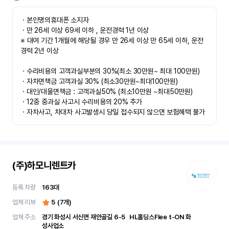
ㆍ본인명의휴대폰 소지자 

ㆍ만 26세 이상 69세 이하 , 운전경력 1년 이상

※ 대여 기간 1개월에 해당될 경우 만 26세 이상 만 65세 이하, 운전
경력 2년 이상

ㆍ수리비용의 고객과실부분의 30%(최소 30만원~ 최대 100만원)

ㆍ자차면책금 고객과실 30% (최소30만원~최대100만원) 

ㆍ대인/대물면책금 : 고객과실50% (최소10만원 ~최대50만원)

ㆍ12중 중과실 사고시 수리비용의 20% 추가

ㆍ자차사고, 차대차 사고발생시 당일 접수되지 않으면 보험혜택 불가
(주)하모니렌트카
등록 차량
163
대
업체 리뷰
5
(
7
개)
업체 주소
경기 화성시 서신면 재안골길 6-5	 HL홀딩스Flee t-ON 화
성사업소