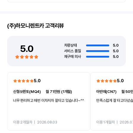
(주)하모니렌트카
고객리뷰
5.0
차량상태
5.0
서비스 품질
5.0
재구매 의사
5.0
5.0
5.0
신형쏘렌토(MQ4)
ㅣ
월 71만원 (1개월)
아반떼(CN7)
ㅣ
월 50만
너무 편리하고 매번 이차저차 잘타고 있습니다~^^
만족스럽게 잘 타고다녔
이용 2개월차
ㅣ
2026.08.03
이용 1개월차
ㅣ
2026.0