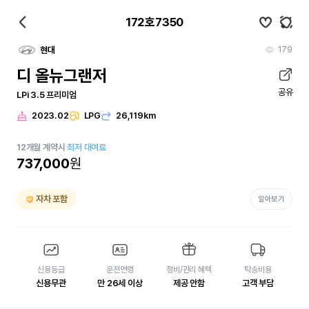
172호7350
179
현대
디 올뉴그랜저
공유
LPi 3.5 프리미엄
2023.02
LPG
26,119km
12
개월
계약시
최저 대여료
737,000
원
자차 포함
알아보기
신용등급
운전연령
정비/관리 혜택
탁송비용
신용무관
만 26세 이상
제공 안함
고객 부담