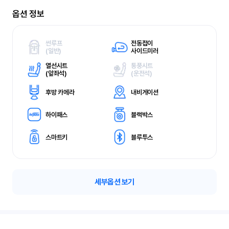
옵션 정보
썬루프
전동접이
(
일반)
사이드미러
열선시트
통풍시트
(
앞좌석)
(
운전석)
후방 카메라
내비게이션
하이패스
블랙박스
스마트키
블루투스
세부옵션 보기