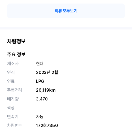
리뷰 모두보기
차량정보
주요 정보
제조사
현대
연식
2023년 2월
연료
LPG
주행거리
26,119km
배기량
3,470
색상
변속기
자동
차량번호
172호7350