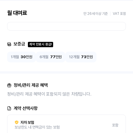
월 대여료
만 26세 이상 기준
VAT 포함
보증금
계약 만료시 환급!
1개월
30
만원
6개월
77
만원
12개월
73
만원
정비/관리 제공 혜택
정비/관리 제공 혜택이 포함되지 않은 차량입니다.
계약 선택사항
자차 보험
포함
보상한도 내 면책금이 있는 보험