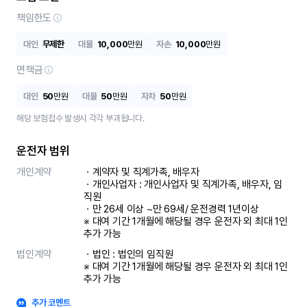
책임한도
대인
무제한
대물
10,000
만원
자손
10,000
만원
면책금
대인
50
만원
대물
50
만원
자차
50
만원
해당 보험접수 발생시 각각 부과됩니다.
운전자 범위
개인계약
ㆍ계약자 및 직계가족, 배우자

ㆍ개인사업자 : 개인사업자 및 직계가족, 배우자, 임
직원

ㆍ만 26세 이상 ~만 69세/ 운전경력 1년이상

※ 대여 기간 1개월에 해당될 경우 운전자 외 최대 1인 
추가 가능
법인계약
ㆍ법인 : 법인의 임직원

※ 대여 기간 1개월에 해당될 경우 운전자 외 최대 1인 
추가 가능
추가 코멘트