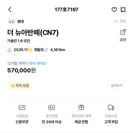
177호7197
126
현대
더 뉴아반떼(CN7)
공유
가솔린 1.6 모던
2025.11
휘발유
4,181km
12
개월
계약시
최저 대여료
570,000
원
자차 포함
알아보기
신용등급
운전연령
정비/관리 혜택
탁송비용
신용무관
만 26세 이상
제공 안함
고객 부담