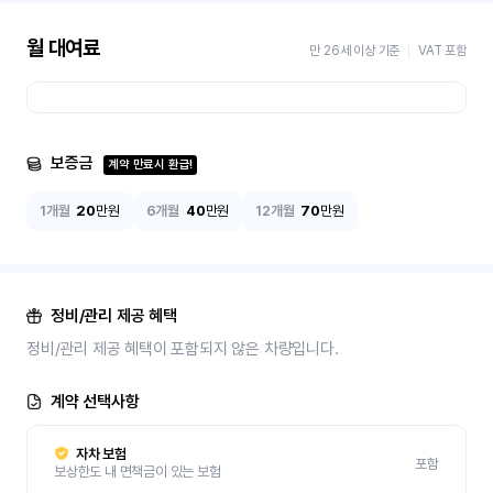
월 대여료
만 26세 이상 기준
VAT 포함
보증금
계약 만료시 환급!
1개월
20
만원
6개월
40
만원
12개월
70
만원
정비/관리 제공 혜택
정비/관리 제공 혜택이 포함되지 않은 차량입니다.
계약 선택사항
자차 보험
포함
보상한도 내 면책금이 있는 보험