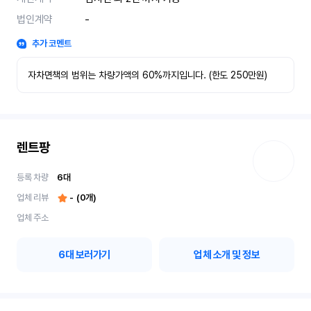
법인계약
-
추가 코멘트
자차면책의 범위는 차량가액의 60%까지입니다. (한도 250만원)
렌트팡
등록 차량
6
대
업체 리뷰
-
(
0
개)
업체 주소
6
대 보러가기
업체 소개 및 정보