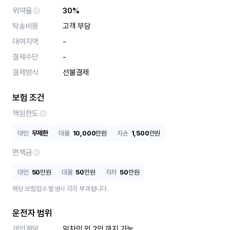
위약율
30%
탁송비용
고객 부담
대여지역
-
결제수단
-
결제방식
선불결제
보험 조건
책임한도
대인
무제한
대물
10,000
만원
자손
1,500
만원
면책금
대인
50
만원
대물
50
만원
자차
50
만원
해당 보험접수 발생시 각각 부과됩니다.
운전자 범위
개인계약
임차인 외 2인 까지 가능