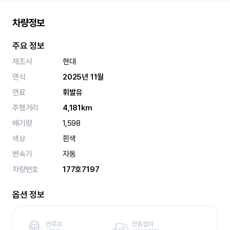
차량정보
주요 정보
제조사
현대
연식
2025년 11월
연료
휘발유
주행거리
4,181km
배기량
1,598
색상
흰색
변속기
자동
차량번호
177호7197
옵션 정보
썬루프
전동접이