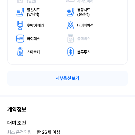
(
일반)
사이드미러
열선시트
통풍시트
(
앞좌석)
(
운전석)
후방 카메라
내비게이션
하이패스
블랙박스
스마트키
블루투스
세부옵션 보기
계약정보
대여 조건
최소 운전연령
만 26세 이상