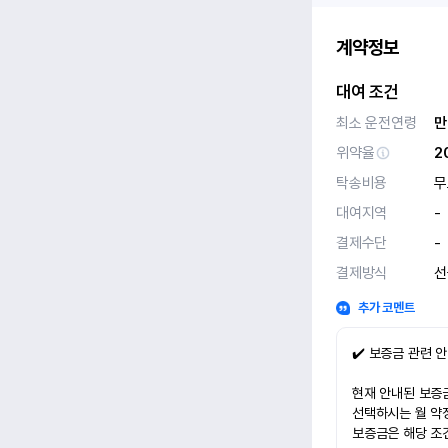
계약정보
대여 조건
최소 운전연령
만
위약율
2
탁송비용
무
대여지역
-
결제수단
-
결제방식
선
추가 코멘트
✔️ 보증금 관련 
현재 안내된 보증금
선택하시는 월 약
보증금은 해당 조