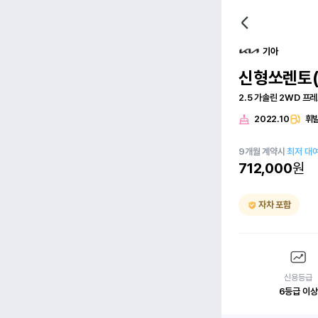
기아
신형쏘렌토(
2.5 가솔린 2WD 프
2022.10
휘
9
개월
계약시
최저 대
712,000
원
자차 포함
신용등급
6등급 이상