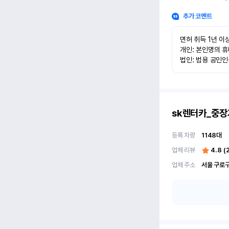
추가 코멘트
면허 취득 1년 이상
개인: 본인명의 휴
법인: 범용 공인
sk렌터카_중장
등록 차량
1148
대
업체 리뷰
4.8
(
업체 주소
서울 구로구