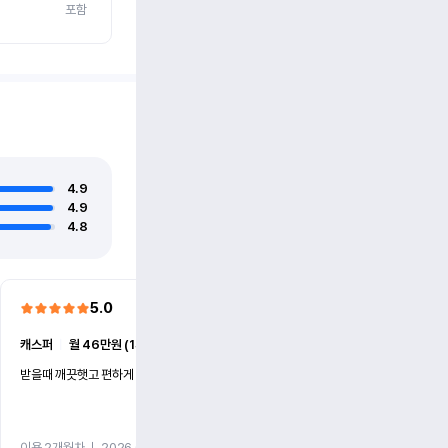
포함
4.9
4.9
4.8
5.0
5.0
캐스퍼
ㅣ
월 46만원 (1개월)
EV6
ㅣ
월 74만원 (1개월)
받을때 깨끗햇고 편하게 잘이용했습니다!
전기차 처음 타봤는데 편하게 
니다
이용 2개월차
ㅣ
2026.07.08
이용 2개월차
ㅣ
2026.06.10