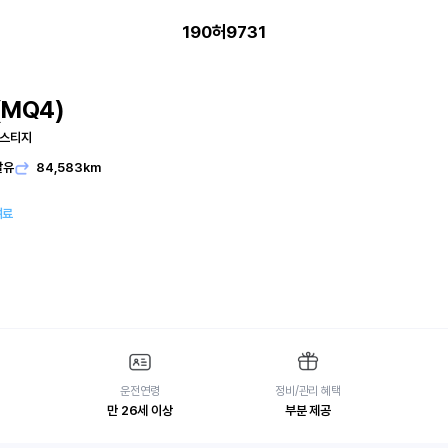
190허9731
MQ4)
레스티지
발유
84,583km
여료
운전연령
정비/관리 혜택
만 26세 이상
부분 제공