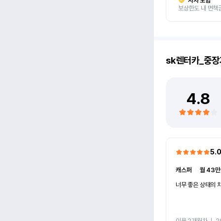
자차 보험
보상한도 내 면책
sk렌터카_중장
4.8
5.
캐스퍼
ㅣ
월 43만
너무 좋은 상태의 차
이용 2개월차
ㅣ
2