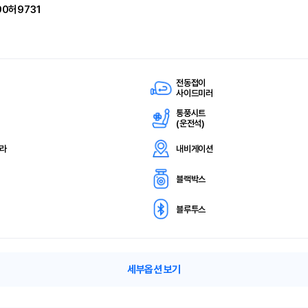
90허9731
전동접이
사이드미러
통풍시트
(
운전석)
메라
내비게이션
블랙박스
블루투스
세부옵션 보기