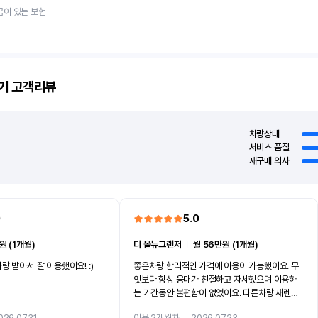
금이 있는 보험
기
고객리뷰
차량상태
서비스 품질
재구매 의사
0
5.0
원 (1개월)
디 올뉴그랜저
ㅣ
월 56만원 (1개월)
량 받아서 잘 이용했어요! :)
좋은차량 합리적인 가격에 이용이 가능했어요. 무
엇보다 항상 응대가 친절하고 자세했으며 이용하
는 기간동안 불편함이 없었어요. 다른차량 재렌트
까지 진행할만큼 여러가지로 만족스럽습니다. 반
026.07.31
이용 2개월차
ㅣ
2026.07.23