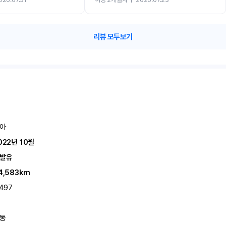
카 렌트 고민없이 강추합니다!!
리뷰 모두보기
아
022년 10월
발유
4,583km
,497
동