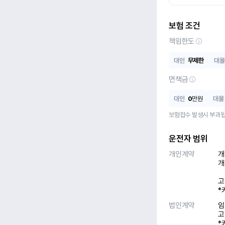
보험 조건
책임한도
대인
무제한
대물
면책금
대인
0
만원
대물
보험접수 발생시 부과됩
운전자 범위
개인계약
개
개
고
*
법인계약
임
고
*