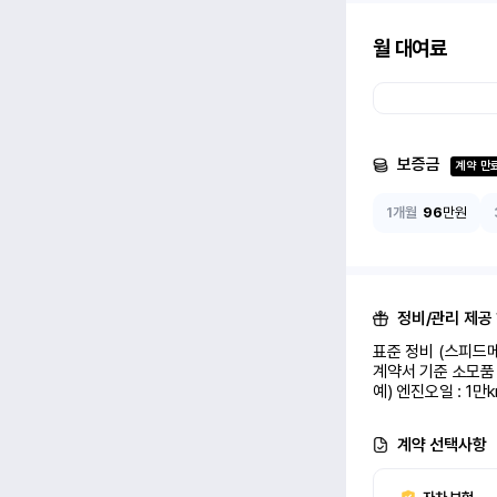
월 대여료
보증금
계약 만
1개월
96
만원
정비/관리 제공
표준 정비 (스피드메
계약서 기준 소모품 
예) 엔진오일 : 1만
계약 선택사항