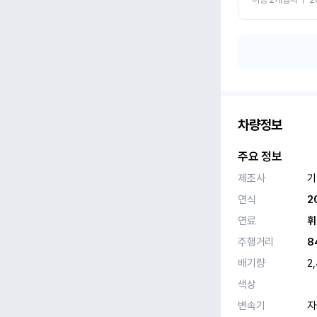
차량정보
주요 정보
제조사
기
연식
2
연료
휘
주행거리
8
배기량
2
색상
변속기
자