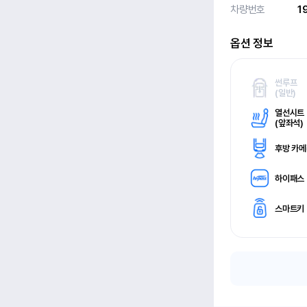
차량번호
1
옵션 정보
썬루프
(
일반)
열선시트
(
앞좌석)
후방 카
하이패스
스마트키