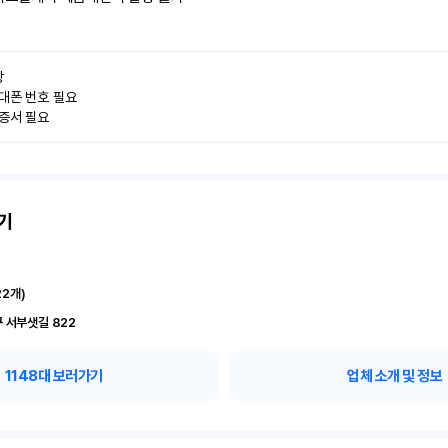


대폰 번호 필요

인증서 필요
기
22
개)
 서부샛길 822
1148
대 보러가기
업체 소개 및 정보