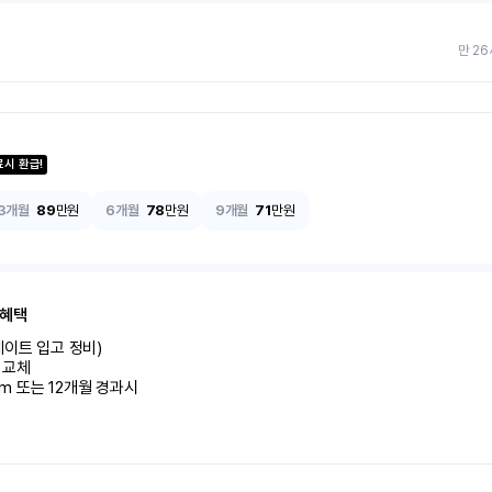
만 26
료시 환급!
3개월
89
만원
6개월
78
만원
9개월
71
만원
 혜택
이트 입고 정비)

교체

km 또는 12개월 경과시