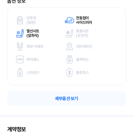
옵션 정보
썬루프
전동접이
(
일반)
사이드미러
열선시트
통풍시트
(
앞좌석)
(
운전석)
후방 카메라
내비게이션
하이패스
블랙박스
스마트키
블루투스
세부옵션 보기
계약정보