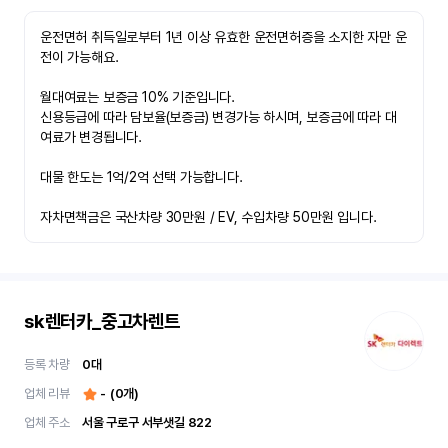
운전면허 취득일로부터 1년 이상 유효한 운전면허증을 소지한 자만 운
전이 가능해요.

월대여료는 보증금 10% 기준입니다.

신용등급에 따라 담보율(보증금) 변경가능 하시며, 보증금에 따라 대
여료가 변경됩니다.

대물 한도는 1억/2억 선택 가능합니다.

자차면책금은 국산차량 30만원 / EV, 수입차량 50만원 입니다.
sk렌터카_중고차렌트
등록 차량
0
대
업체 리뷰
-
(
0
개)
업체 주소
서울 구로구 서부샛길 822