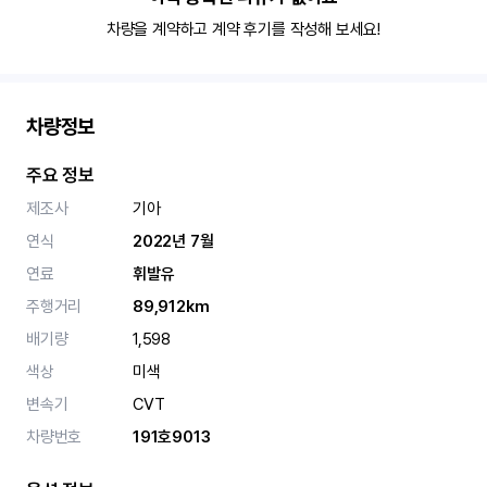
차량을 계약하고 계약 후기를 작성해 보세요!
차량정보
주요 정보
제조사
기아
연식
2022년 7월
연료
휘발유
주행거리
89,912km
배기량
1,598
색상
미색
변속기
CVT
차량번호
191호9013