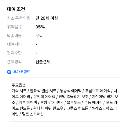
대여 조건
최소 운전연령
만 26세 이상
위약율
35%
탁송비용
무료
대여지역
-
결제수단
-
결제방식
선불결제
추가 코멘트
주요옵션

가죽 시트 / 앞좌석 열선 시트 / 동승석 에어백 / 무릎보호 에어백 / 사
이드 에어백 / 운전석 에어백 / 전방 충돌방지 보조 / 차선이탈 방지 보
조 / 커튼 에어백 / 후방 감지 센서 / 블루투스 / 수동 에어컨 / 오토 라
이트 컨트롤 / 원터치 파워 윈도우 / 크루즈 컨트롤 / 텔레스코픽 스티
어링 / 틸트 스티어링