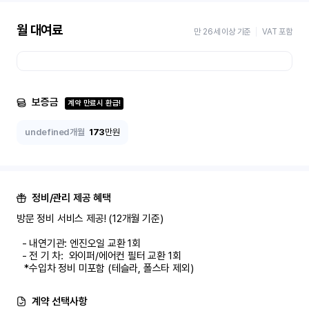
월 대여료
만 26세 이상 기준
VAT 포함
보증금
계약 만료시 환급!
undefined개월
173
만원
정비/관리 제공 혜택
방문 정비 서비스 제공! (12개월 기준)

  - 내연기관: 엔진오일 교환 1회

  - 전 기 차:  와이퍼/에어컨 필터 교환 1회

   *수입차 정비 미포함 (테슬라, 폴스타 제외)
계약 선택사항