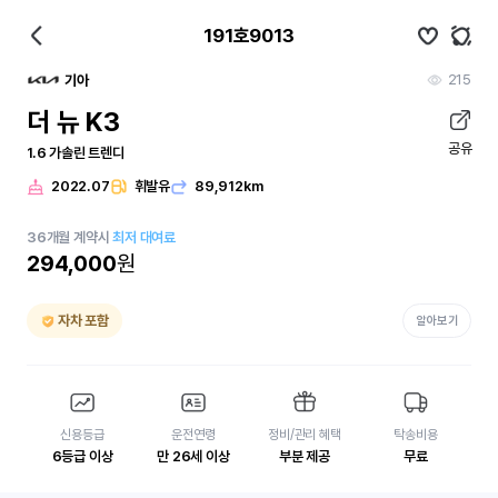
191호9013
215
기아
더 뉴 K3
공유
1.6 가솔린 트렌디
2022.07
휘발유
89,912km
36
개월
계약시
최저 대여료
294,000
원
자차 포함
알아보기
신용등급
운전연령
정비/관리 혜택
탁송비용
6등급 이상
만 26세 이상
부분 제공
무료