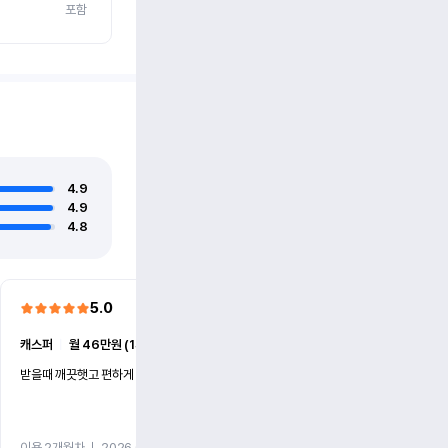
포함
4.9
4.9
4.8
5.0
5.0
캐스퍼
ㅣ
월 46만원 (1개월)
EV6
ㅣ
월 74만원 (1개월)
받을때 깨끗햇고 편하게 잘이용했습니다!
전기차 처음 타봤는데 편하게 
니다
이용 2개월차
ㅣ
2026.07.08
이용 2개월차
ㅣ
2026.06.10