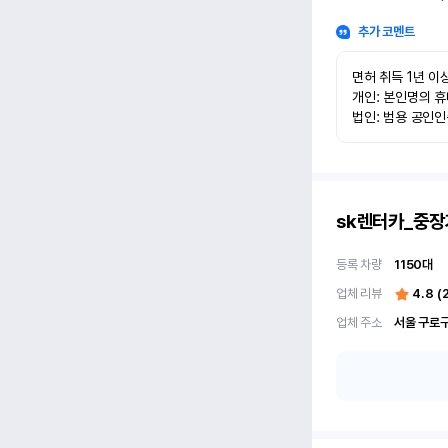
추가 코멘트
면허 취득 1년 이상
개인: 본인명의 휴
법인: 범용 공인
sk렌터카_중장
등록 차량
1150
대
업체 리뷰
4.8
(
업체 주소
서울 구로구