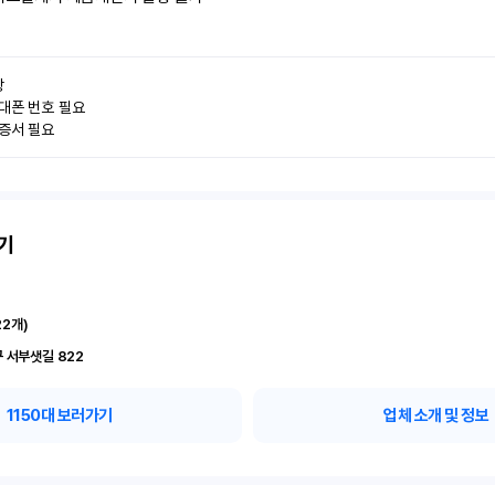


대폰 번호 필요

인증서 필요
기
22
개)
 서부샛길 822
1150
대 보러가기
업체 소개 및 정보