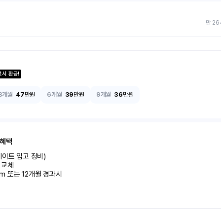
만 26
료시 환급!
3개월
47
만원
6개월
39
만원
9개월
36
만원
 혜택
이트 입고 정비)

교체

km 또는 12개월 경과시