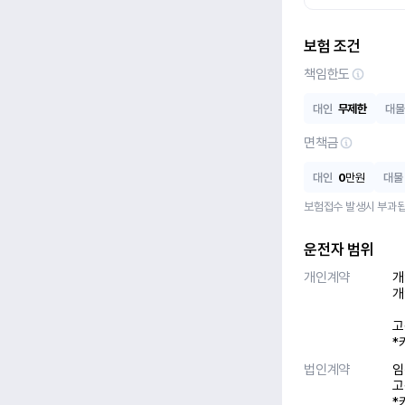
보험 조건
책임한도
대인
무제한
대물
면책금
대인
0
만원
대물
보험접수 발생시 부과됩
운전자 범위
개인계약
개
개
고
*
법인계약
임
고
*