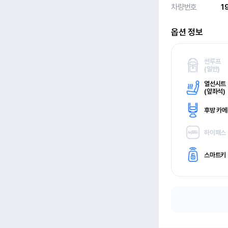
차량번호
1
옵션 정보
썬루프
(
일반)
열선시트
(
앞좌석)
후방 카
하이패스
스마트키