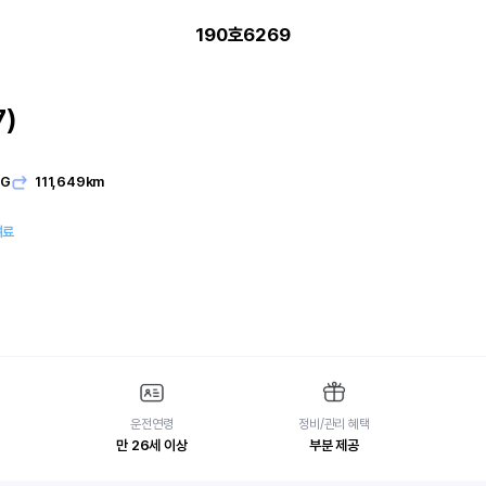
190호6269
)
PG
111,649km
여료
운전연령
정비/관리 혜택
만 26세 이상
부분 제공