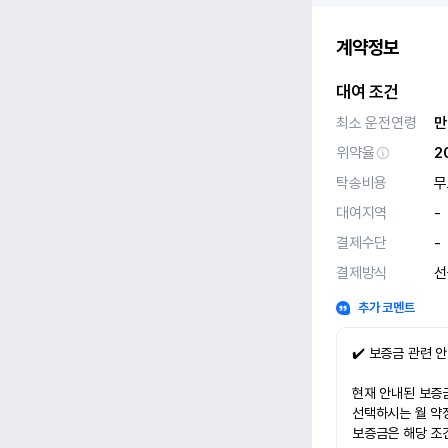
계약정보
대여 조건
최소 운전연령
만
위약율
2
탁송비용
무
대여지역
-
결제수단
-
결제방식
선
추가 코멘트
✔️ 보증금 관련 
현재 안내된 보증금
선택하시는 월 약
보증금은 해당 조