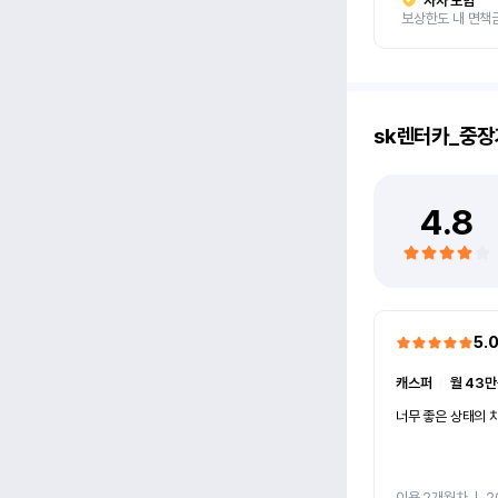
자차 보험
보상한도 내 면책
sk렌터카_중장
4.8
5.
캐스퍼
ㅣ
월 43만
너무 좋은 상태의 차
이용 2개월차
ㅣ
2