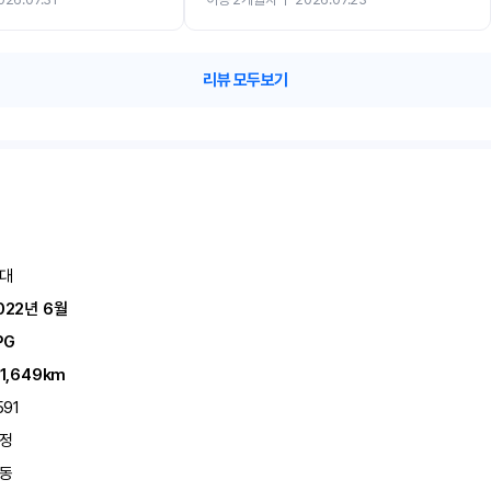
카 렌트 고민없이 강추합니다!!
리뷰 모두보기
대
022년 6월
PG
11,649km
591
정
동