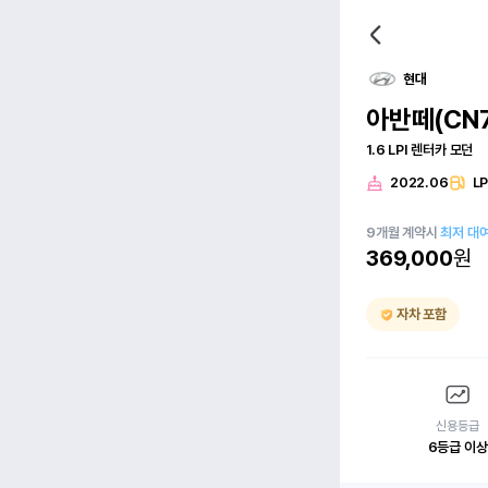
현대
아반떼(CN7
1.6 LPI 렌터카 모던
2022.06
L
9
개월
계약시
최저 대
369,000
원
자차 포함
신용등급
6등급 이상