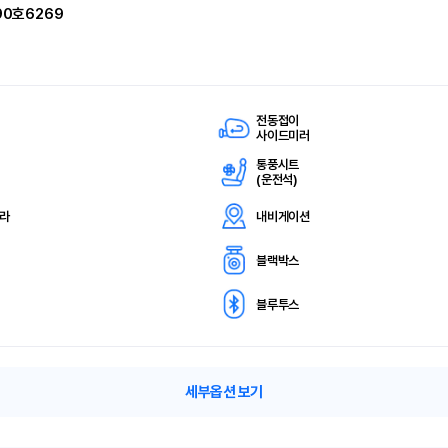
90호6269
전동접이
사이드미러
통풍시트
(
운전석)
메라
내비게이션
블랙박스
블루투스
세부옵션 보기