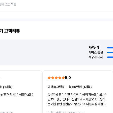
금이 있는 보험
기
고객리뷰
차량상태
서비스 품질
재구매 의사
0
5.0
원 (1개월)
디 올뉴그랜저
ㅣ
월 56만원 (1개월)
량 받아서 잘 이용했어요! :)
좋은차량 합리적인 가격에 이용이 가능했어요. 무
엇보다 항상 응대가 친절하고 자세했으며 이용하
는 기간동안 불편함이 없었어요. 다른차량 재렌트
까지 진행할만큼 여러가지로 만족스럽습니다. 반
026.07.31
이용 2개월차
ㅣ
2026.07.23