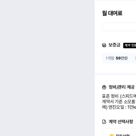
월 대여료
보증금
계약 만
1개월
59
만원
정비/관리 제공
표준 정비 (스피드메
계약서 기준 소모품 
예) 엔진오일 : 1만
계약 선택사항