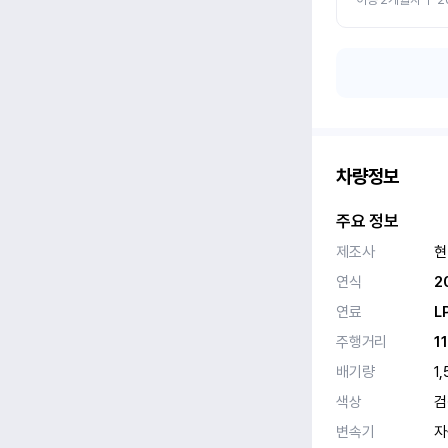
차량정보
주요 정보
제조사
현
연식
2
연료
L
주행거리
1
배기량
1,
색상
검
변속기
자