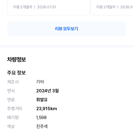
까지 진행할만큼 여러가지
이용 2개월차
ㅣ
2026.07.31
이용 2개월차
ㅣ
2026.0
카 렌트 고민없이 강추합니
리뷰 모두보기
차량정보
주요 정보
제조사
기아
연식
2024년 3월
연료
휘발유
주행거리
23,915km
배기량
1,598
색상
진주색