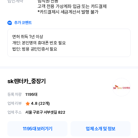
법인계약
임직원 전용

고객 전용 가상계좌 입금 또는 카드결제

*카드결제시 세금계산서 발행 불가
추가 코멘트
면허 취득 1년 이상

개인: 본인명의 휴대폰 번호 필요

법인: 범용 공인인증서 필요
sk렌터카_중장기
등록 차량
1195
대
업체 리뷰
4.8
(
22
개)
업체 주소
서울 구로구 서부샛길 822
1195
대 보러가기
업체 소개 및 정보