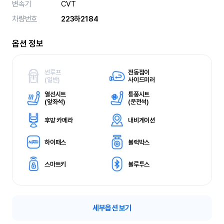
변속기
CVT
차량번호
223하2184
옵션 정보
썬루프
전동접이
(
일반)
사이드미러
열선시트
통풍시트
(
앞좌석)
(
운전석)
후방 카메라
내비게이션
하이패스
블랙박스
스마트키
블루투스
세부옵션 보기