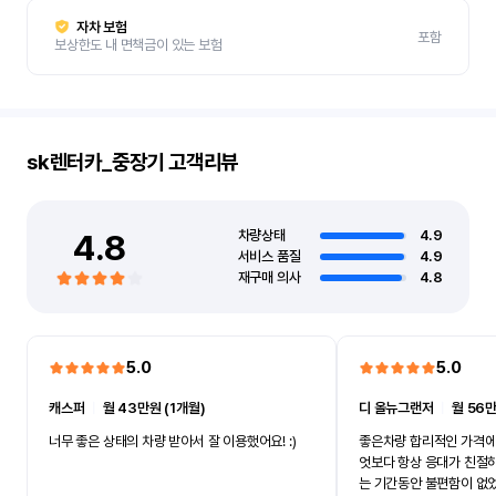
자차 보험
포함
보상한도 내 면책금이 있는 보험
sk렌터카_중장기
고객리뷰
4.8
차량상태
4.9
서비스 품질
4.9
재구매 의사
4.8
5.0
5.0
캐스퍼
ㅣ
월 43만원 (1개월)
디 올뉴그랜저
ㅣ
월 56만
너무 좋은 상태의 차량 받아서 잘 이용했어요! :)
좋은차량 합리적인 가격에
엇보다 항상 응대가 친절
는 기간동안 불편함이 없