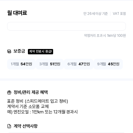
월 대여료
만 26세 이상 기준
VAT 포함
약정거리 초과 시 1km당
100
원
보증금
계약 만료시 환급!
1개월
54
만원
3개월
51
만원
6개월
47
만원
9개월
45
만원
정비/관리 제공 혜택
표준 정비 (스피드메이트 입고 정비)

계약서 기준 소모품 교체

예) 엔진오일 : 1만km 또는 12개월 경과시
계약 선택사항