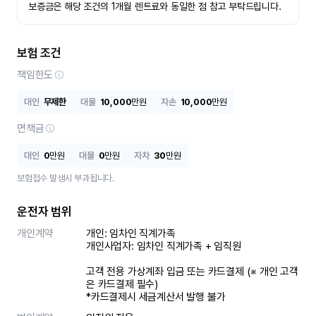
보증금은 해당 조건의 1개월 렌트료와 동일한 점 참고 부탁드립니다.
보험 조건
책임한도
대인
무제한
대물
10,000
만원
자손
10,000
만원
면책금
대인
0
만원
대물
0
만원
자차
30
만원
보험접수 발생시 부과됩니다.
운전자 범위
개인계약
개인: 임차인 직계가족 

개인사업자: 임차인 직계가족 + 임직원

고객 전용 가상계좌 입금 또는 카드결제 (※ 개인 고객
은 카드결제 필수)

*카드결제시 세금계산서 발행 불가