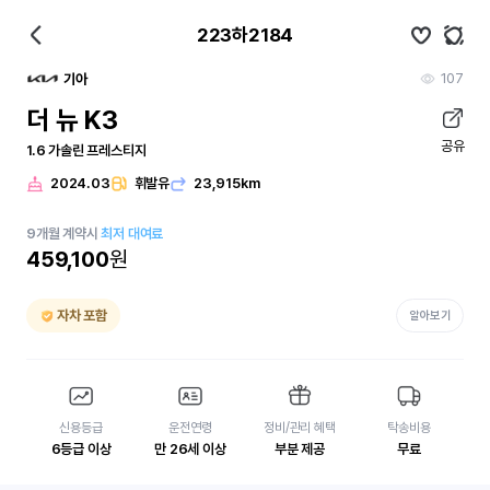
223하2184
107
기아
더 뉴 K3
공유
1.6 가솔린 프레스티지
2024.03
휘발유
23,915km
9
개월
계약시
최저 대여료
459,100
원
자차 포함
알아보기
신용등급
운전연령
정비/관리 혜택
탁송비용
6등급 이상
만 26세 이상
부분 제공
무료