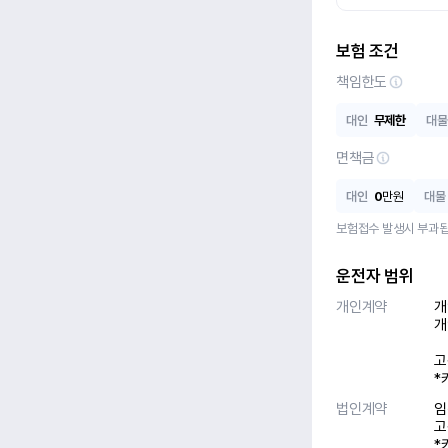
보험 조건
책임한도
대인
무제한
대물
면책금
대인
0
만원
대물
보험접수 발생시 부과됩
운전자 범위
개인계약
개
개
고
*
법인계약
임
고
*