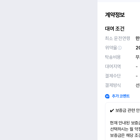
계약정보
대여 조건
최소 운전연령
만
위약율
2
탁송비용
무
대여지역
-
결제수단
-
결제방식
선
추가 코멘트
✔️ 보증금 관련 
현재 안내된 보증금
선택하시는 월 약
보증금은 해당 조