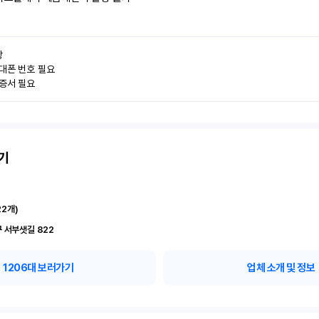


대폰 번호 필요

인증서 필요
기
22
개)
 서부샛길 822
1206
대 보러가기
업체 소개 및 정보