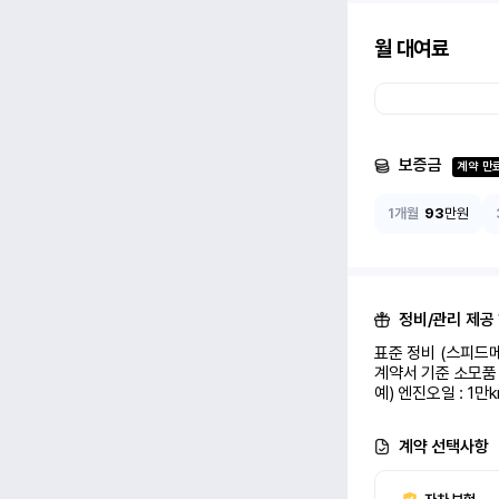
월 대여료
보증금
계약 만
1개월
93
만원
정비/관리 제공
표준 정비 (스피드메
계약서 기준 소모품 
예) 엔진오일 : 1만
계약 선택사항