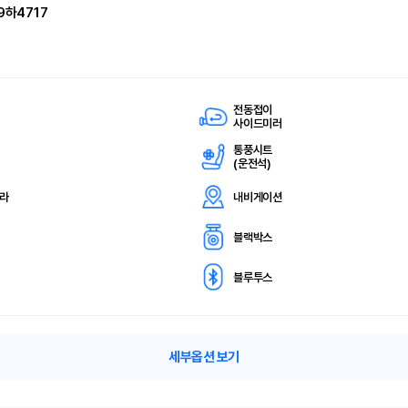
9하4717
전동접이
사이드미러
통풍시트
(
운전석)
메라
내비게이션
블랙박스
블루투스
세부옵션 보기