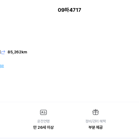
09하4717
기
85,262km
여료
운전연령
정비/관리 혜택
만 26세 이상
부분 제공