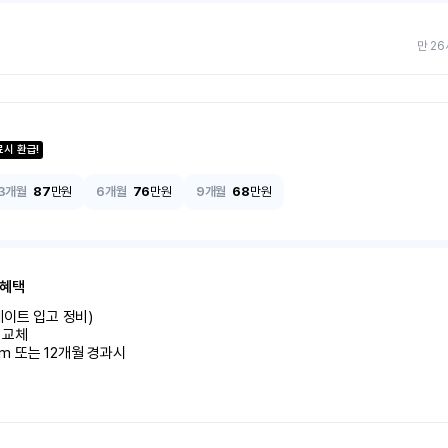
만 26
료시 환급!
3개월
87
만원
6개월
76
만원
9개월
68
만원
 혜택
이트 입고 정비)

교체

km 또는 12개월 경과시