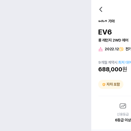
기아
EV6
롱 레인지 2WD 에어
2022.12
전
9
개월
계약시
최저 대
688,000
원
자차 포함
신용등급
6등급 이상