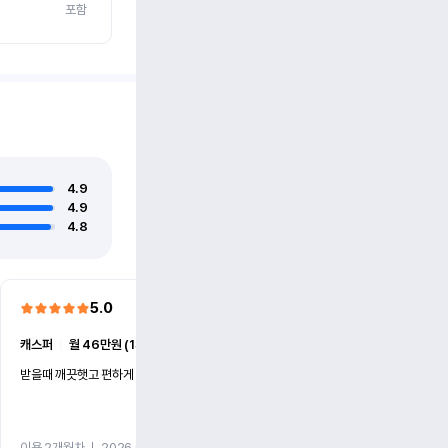
포함
4.9
4.9
4.8
5.0
5.0
캐스퍼
ㅣ
월 46만원 (1개월)
EV6
ㅣ
월 74만원 (1개월)
받을때 깨끗햇고 편하게 잘이용했습니다!
전기차 처음 타봤는데 편하게 
니다
이용 2개월차
ㅣ
2026.07.08
이용 2개월차
ㅣ
2026.06.10