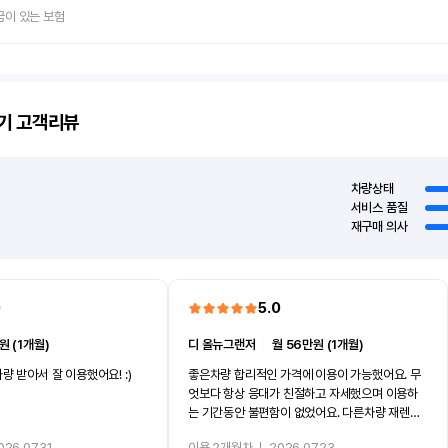
금이 있는 보험
기
고객리뷰
차량상태
서비스 품질
재구매 의사
0
5.0
원 (1개월)
디 올뉴그랜저
ㅣ
월 56만원 (1개월)
량 받아서 잘 이용했어요! :)
좋은차량 합리적인 가격에 이용이 가능했어요. 무
엇보다 항상 응대가 친절하고 자세했으며 이용하
는 기간동안 불편함이 없었어요. 다른차량 재렌트
까지 진행할만큼 여러가지로 만족스럽습니다. 반
026.07.31
이용 2개월차
ㅣ
2026.07.23