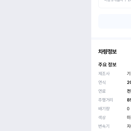
차량정보
주요 정보
제조사
기
연식
2
연료
전
주행거리
8
배기량
0
색상
미
변속기
자