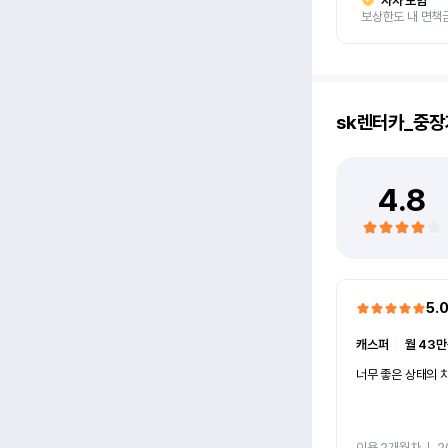
자차 보험
보상한도 내 면책
sk렌터카_중장
4.8
5.
캐스퍼
ㅣ
월 43만
너무 좋은 상태의 차
이용 2개월차
ㅣ
2