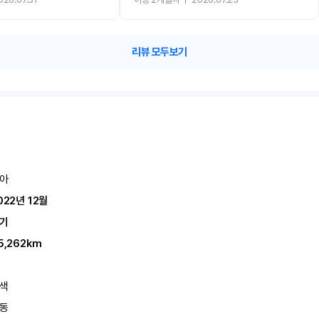
카 렌트 고민없이 강추합니다!!
리뷰 모두보기
아
022년 12월
기
5,262km
색
동