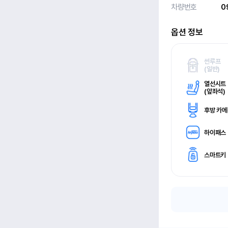
차량번호
0
옵션 정보
썬루프
(
일반)
열선시트
(
앞좌석)
후방 카
하이패스
스마트키