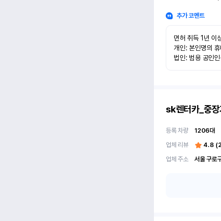
추가 코멘트
면허 취득 1년 이상
개인: 본인명의 휴
법인: 범용 공인
sk렌터카_중장
등록 차량
1206
대
업체 리뷰
4.8
(
업체 주소
서울 구로구