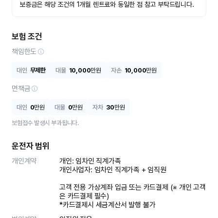
보증금은 해당 조건의 1개월 렌트료와 동일한 점 참고 부탁드립니다.
보험 조건
책임한도
대인
무제한
대물
10,000
만원
자손
10,000
만원
면책금
대인
0
만원
대물
0
만원
자차
30
만원
보험접수 발생시 부과됩니다.
운전자 범위
개인계약
개인: 임차인 직계가족 

개인사업자: 임차인 직계가족 + 임직원

고객 전용 가상계좌 입금 또는 카드결제 (※ 개인 고객
은 카드결제 필수)

*카드결제시 세금계산서 발행 불가