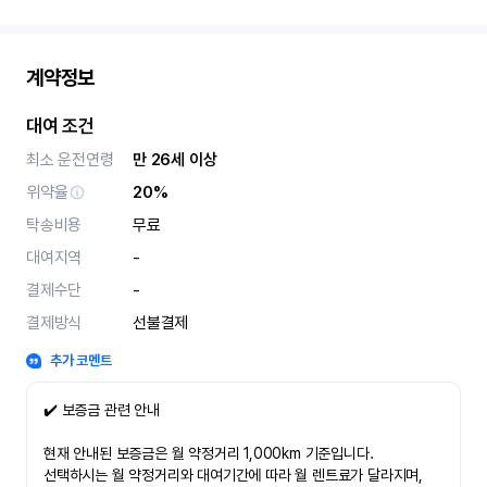
계약정보
대여 조건
최소 운전연령
만 26세 이상
위약율
20%
탁송비용
무료
대여지역
-
결제수단
-
결제방식
선불결제
추가 코멘트
✔️ 보증금 관련 안내
현재 안내된 보증금은 월 약정거리 1,000km 기준입니다.
선택하시는 월 약정거리와 대여기간에 따라 월 렌트료가 달라지며,