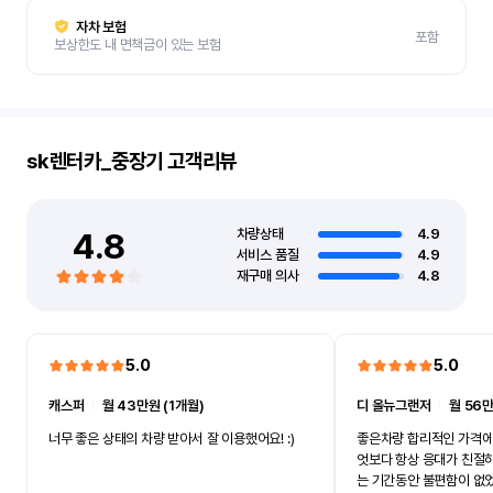
자차 보험
포함
보상한도 내 면책금이 있는 보험
sk렌터카_중장기
고객리뷰
4.8
차량상태
4.9
서비스 품질
4.9
재구매 의사
4.8
5.0
5.0
캐스퍼
ㅣ
월 43만원 (1개월)
디 올뉴그랜저
ㅣ
월 56만
너무 좋은 상태의 차량 받아서 잘 이용했어요! :)
좋은차량 합리적인 가격에
엇보다 항상 응대가 친절
는 기간동안 불편함이 없