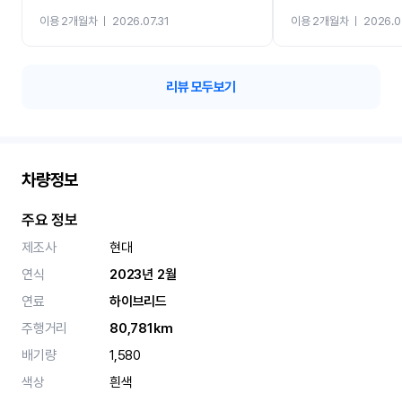
까지 진행할만큼 여러가지
이용 2개월차
ㅣ
2026.07.31
이용 2개월차
ㅣ
2026.0
카 렌트 고민없이 강추합니
리뷰 모두보기
차량정보
주요 정보
제조사
현대
연식
2023년 2월
연료
하이브리드
주행거리
80,781km
배기량
1,580
색상
흰색