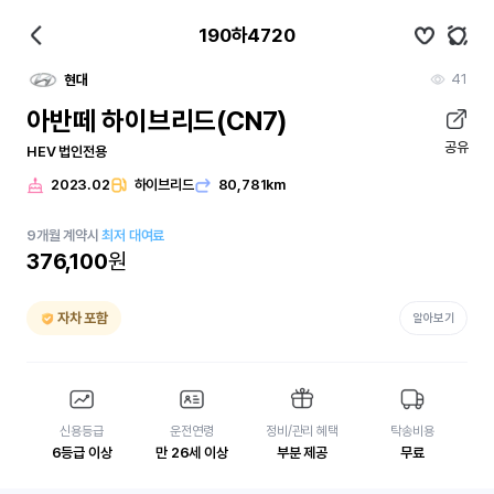
190하4720
41
현대
아반떼 하이브리드(CN7)
공유
HEV 법인전용
2023.02
하이브리드
80,781km
9
개월
계약시
최저 대여료
376,100
원
자차 포함
알아보기
신용등급
운전연령
정비/관리 혜택
탁송비용
6등급 이상
만 26세 이상
부분 제공
무료