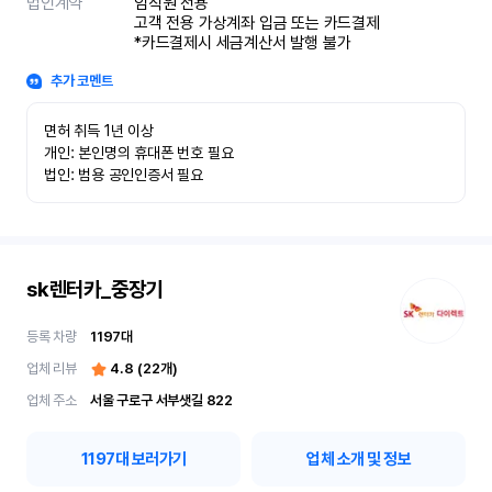
법인계약
임직원 전용

고객 전용 가상계좌 입금 또는 카드결제

*카드결제시 세금계산서 발행 불가
추가 코멘트
면허 취득 1년 이상

개인: 본인명의 휴대폰 번호 필요

법인: 범용 공인인증서 필요
sk렌터카_중장기
등록 차량
1197
대
업체 리뷰
4.8
(
22
개)
업체 주소
서울 구로구 서부샛길 822
1197
대 보러가기
업체 소개 및 정보