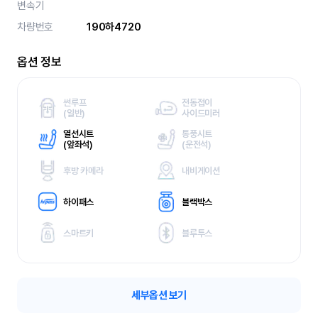
변속기
차량번호
190하4720
옵션 정보
썬루프
전동접이
(
일반)
사이드미러
열선시트
통풍시트
(
앞좌석)
(
운전석)
후방 카메라
내비게이션
하이패스
블랙박스
스마트키
블루투스
세부옵션 보기