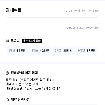
월 대여료
만 26세 이상 기준
VAT 포함
약정거리 초과 시 1km당
100
원
보증금
계약 만료시 환급!
1개월
44
만원
3개월
42
만원
6개월
38
만원
9개월
37
만원
정비/관리 제공 혜택
표준 정비 (스피드메이트 입고 정비)

계약서 기준 소모품 교체

예) 엔진오일 : 1만km 또는 12개월 경과시
계약 선택사항