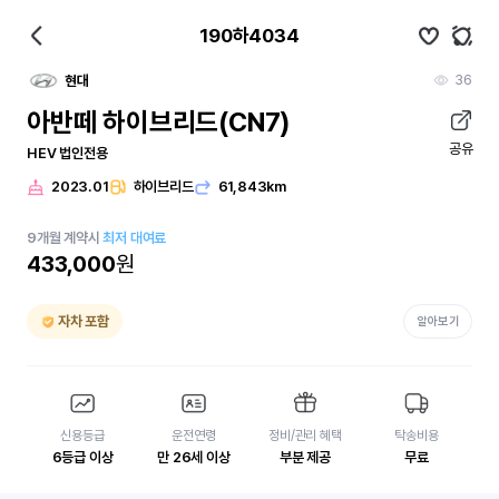
190하4034
36
현대
아반떼 하이브리드(CN7)
공유
HEV 법인전용
2023.01
하이브리드
61,843km
9
개월
계약시
최저 대여료
433,000
원
자차 포함
알아보기
신용등급
운전연령
정비/관리 혜택
탁송비용
6등급 이상
만 26세 이상
부분 제공
무료