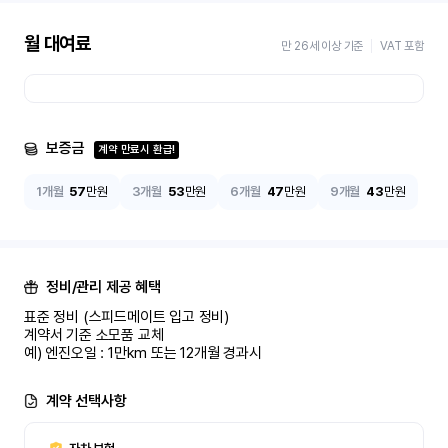
월 대여료
만 26세 이상 기준
VAT 포함
보증금
계약 만료시 환급!
1개월
57
만원
3개월
53
만원
6개월
47
만원
9개월
43
만원
정비/관리 제공 혜택
표준 정비 (스피드메이트 입고 정비)

계약서 기준 소모품 교체

예) 엔진오일 : 1만km 또는 12개월 경과시
계약 선택사항