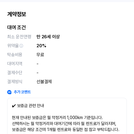
계약정보
대여 조건
최소 운전연령
만 26세 이상
위약율
20%
탁송비용
무료
대여지역
-
결제수단
-
결제방식
선불결제
추가 코멘트
✔️ 보증금 관련 안내
현재 안내된 보증금은 월 약정거리 1,000km 기준입니다.
선택하시는 월 약정거리와 대여기간에 따라 월 렌트료가 달라지며,
보증금은 해당 조건의 1개월 렌트료와 동일한 점 참고 부탁드립니다.