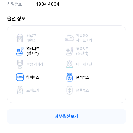
차량번호
190하4034
옵션 정보
썬루프
전동접이
(
일반)
사이드미러
열선시트
통풍시트
(
앞좌석)
(
운전석)
후방 카메라
내비게이션
하이패스
블랙박스
스마트키
블루투스
세부옵션 보기