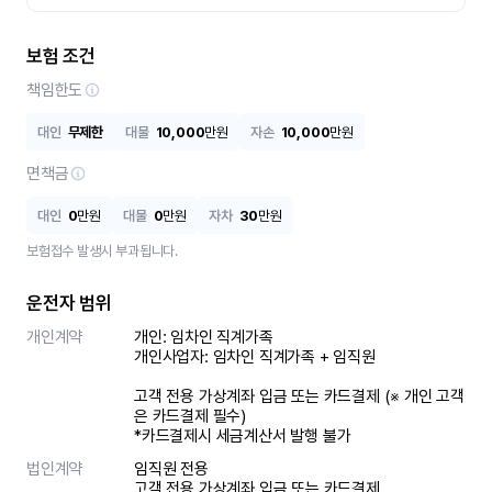
보험 조건
책임한도
대인
무제한
대물
10,000
만원
자손
10,000
만원
면책금
대인
0
만원
대물
0
만원
자차
30
만원
보험접수 발생시 부과됩니다.
운전자 범위
개인계약
개인: 임차인 직계가족 

개인사업자: 임차인 직계가족 + 임직원

고객 전용 가상계좌 입금 또는 카드결제 (※ 개인 고객
은 카드결제 필수)

*카드결제시 세금계산서 발행 불가
법인계약
임직원 전용

고객 전용 가상계좌 입금 또는 카드결제
