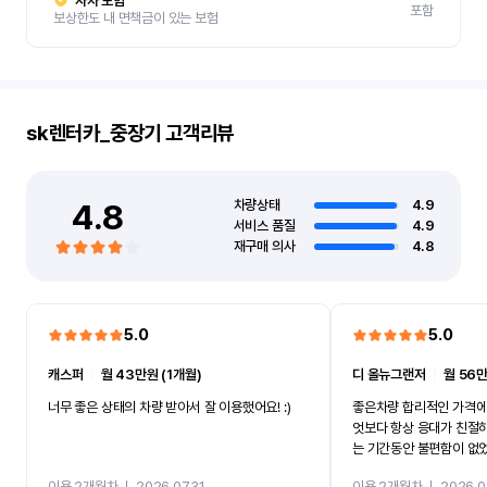
자차 보험
포함
보상한도 내 면책금이 있는 보험
sk렌터카_중장기
고객리뷰
4.8
차량상태
4.9
서비스 품질
4.9
재구매 의사
4.8
5.0
5.0
캐스퍼
ㅣ
월 43만원 (1개월)
디 올뉴그랜저
ㅣ
월 56만
너무 좋은 상태의 차량 받아서 잘 이용했어요! :)
좋은차량 합리적인 가격에
엇보다 항상 응대가 친절
는 기간동안 불편함이 없
까지 진행할만큼 여러가지
이용 2개월차
ㅣ
2026.07.31
이용 2개월차
ㅣ
2026.0