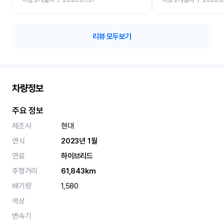
카 렌트 고민없이 강추합니
리뷰 모두보기
차량정보
주요 정보
제조사
현대
연식
2023년 1월
연료
하이브리드
주행거리
61,843km
배기량
1,580
색상
변속기