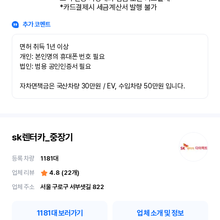
*카드결제시 세금계산서 발행 불가
추가 코멘트
면허 취득 1년 이상

개인: 본인명의 휴대폰 번호 필요

법인: 범용 공인인증서 필요

자차면책금은 국산차량 30만원 / EV, 수입차량 50만원 입니다.
sk렌터카_중장기
등록 차량
1181
대
업체 리뷰
4.8
(
22
개)
업체 주소
서울 구로구 서부샛길 822
1181
대 보러가기
업체 소개 및 정보