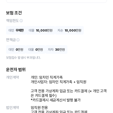
보험 조건
책임한도
대인
무제한
대물
10,000
만원
자손
10,000
만원
면책금
대인
0
만원
대물
0
만원
자차
30
만원
보험접수 발생시 부과됩니다.
운전자 범위
개인계약
개인: 임차인 직계가족 

개인사업자: 임차인 직계가족 + 임직원

고객 전용 가상계좌 입금 또는 카드결제 (※ 개인 고객
은 카드결제 필수)

*카드결제시 세금계산서 발행 불가
법인계약
임직원 전용

고객 전용 가상계좌 입금 또는 카드결제
