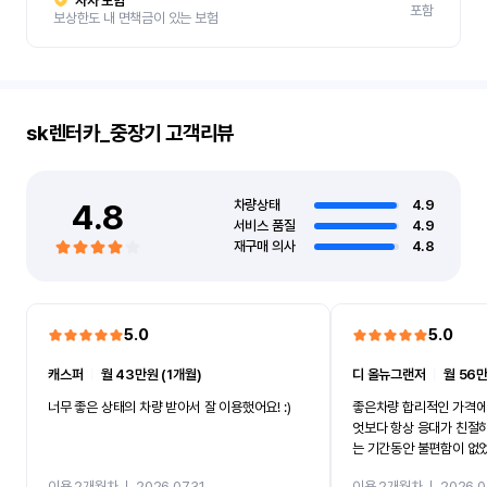
자차 보험
포함
보상한도 내 면책금이 있는 보험
sk렌터카_중장기
고객리뷰
4.8
차량상태
4.9
서비스 품질
4.9
재구매 의사
4.8
5.0
5.0
캐스퍼
ㅣ
월 43만원 (1개월)
디 올뉴그랜저
ㅣ
월 56만
너무 좋은 상태의 차량 받아서 잘 이용했어요! :)
좋은차량 합리적인 가격에
엇보다 항상 응대가 친절
는 기간동안 불편함이 없
까지 진행할만큼 여러가지
이용 2개월차
ㅣ
2026.07.31
이용 2개월차
ㅣ
2026.0