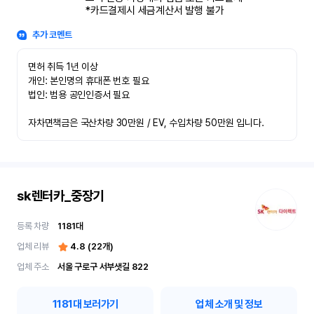
*카드결제시 세금계산서 발행 불가
추가 코멘트
면허 취득 1년 이상

개인: 본인명의 휴대폰 번호 필요

법인: 범용 공인인증서 필요

자차면책금은 국산차량 30만원 / EV, 수입차량 50만원 입니다.
sk렌터카_중장기
등록 차량
1181
대
업체 리뷰
4.8
(
22
개)
업체 주소
서울 구로구 서부샛길 822
1181
대 보러가기
업체 소개 및 정보