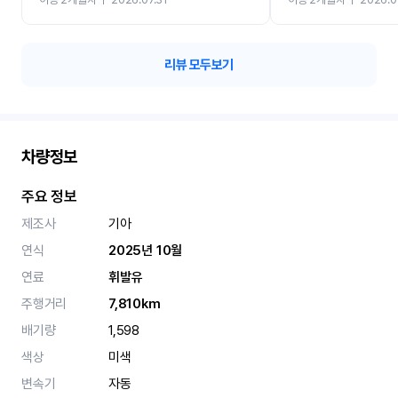
카 렌트 고민없이 강추합니
리뷰 모두보기
차량정보
주요 정보
제조사
기아
연식
2025년 10월
연료
휘발유
주행거리
7,810km
배기량
1,598
색상
미색
변속기
자동