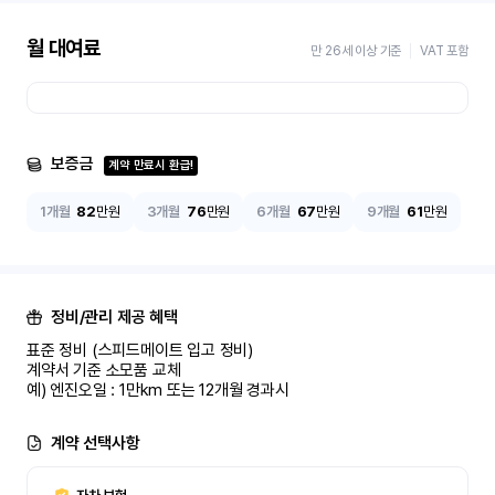
월 대여료
만 26세 이상 기준
VAT 포함
보증금
계약 만료시 환급!
1개월
82
만원
3개월
76
만원
6개월
67
만원
9개월
61
만원
정비/관리 제공 혜택
표준 정비 (스피드메이트 입고 정비)

계약서 기준 소모품 교체

예) 엔진오일 : 1만km 또는 12개월 경과시
계약 선택사항