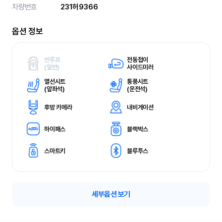
차량번호
231허9366
옵션 정보
썬루프
전동접이
(
일반)
사이드미러
열선시트
통풍시트
(
앞좌석)
(
운전석)
후방 카메라
내비게이션
하이패스
블랙박스
스마트키
블루투스
세부옵션 보기