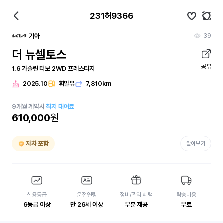
231허9366
39
기아
더 뉴셀토스
공유
1.6 가솔린 터보 2WD 프레스티지
2025.10
휘발유
7,810km
9
개월
계약시
최저 대여료
610,000
원
자차 포함
알아보기
신용등급
운전연령
정비/관리 혜택
탁송비용
6등급 이상
만 26세 이상
부분 제공
무료