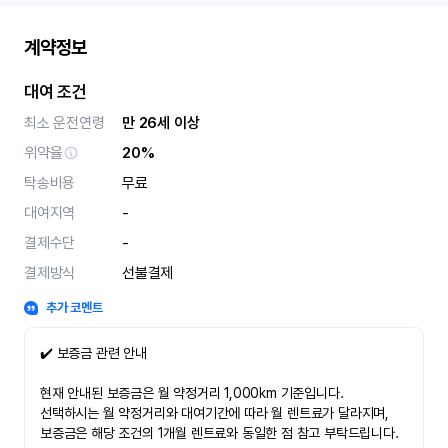
계약정보
대여 조건
최소 운전연령
만 26세 이상
위약율
20%
탁송비용
무료
대여지역
-
결제수단
-
결제방식
선불결제
추가 코멘트
✔️ 보증금 관련 안내
현재 안내된 보증금은 월 약정거리 1,000km 기준입니다.
선택하시는 월 약정거리와 대여기간에 따라 월 렌트료가 달라지며,
보증금은 해당 조건의 1개월 렌트료와 동일한 점 참고 부탁드립니다.