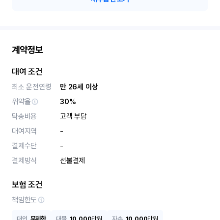
계약정보
대여 조건
최소 운전연령
만 26세 이상
위약율
30%
탁송비용
고객 부담
대여지역
-
결제수단
-
결제방식
선불결제
보험 조건
책임한도
대인
무제한
대물
10,000
만원
자손
10,000
만원