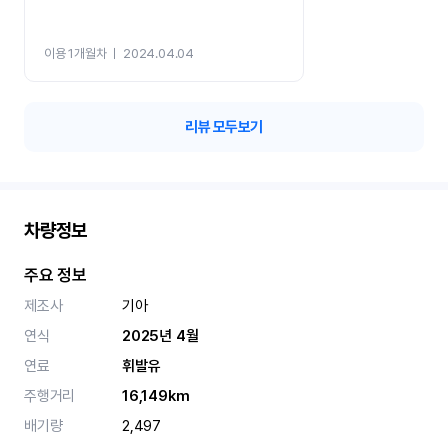
이용 1개월차
ㅣ
2024.04.04
리뷰 모두보기
차량정보
주요 정보
제조사
기아
연식
2025년 4월
연료
휘발유
주행거리
16,149km
배기량
2,497