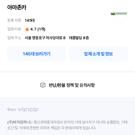
아마존카
등록 차량
145
대
업체 리뷰
4.7
(
1
개)
업체 주소
서울 영등포구 의사당대로 8	 태흥빌딩 8층
145
대 보러가기
업체 소개 및 정보
반납/환불 정책 및 유의사항
(주)박차컴퍼니
는 통신판매중개자로서 반카의 거래 당사자가 아니며 상품정보, 거래
조건 및 거래에 관련한 의무와 책임은 각 판매자에게 있습니다.