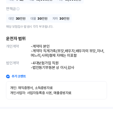
면책금
대인
30
만원
대물
30
만원
자차
30
만원
해당 보험접수 발생시 각각 부과됩니다.
운전자 범위
개인계약
-계약자 본인 

-계약자 직계가족(부모,배우자,배우자의 부모,자녀,
며느리,사위)형제 자매는 미포함
법인계약
-4대보험가입 직원 

-법인등기부등본 상 이사,감사
추가 코멘트
개인: 재직증명서, 소득증빙자료

개인사업자: 사업자등록증 사본, 매출증빙자료