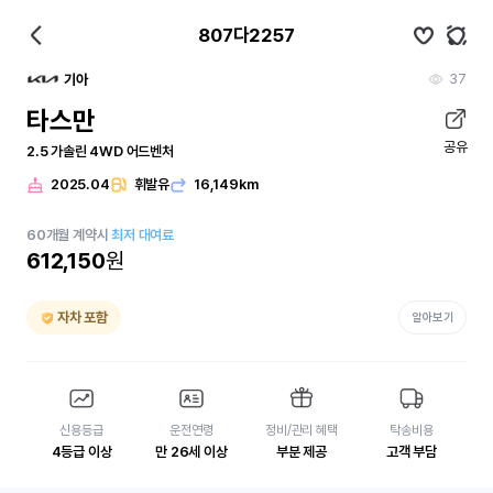
807다2257
37
기아
타스만
공유
2.5 가솔린 4WD 어드벤처
2025.04
휘발유
16,149km
60
개월
계약시
최저 대여료
612,150
원
자차 포함
알아보기
신용등급
운전연령
정비/관리 혜택
탁송비용
4등급 이상
만 26세 이상
부분 제공
고객 부담