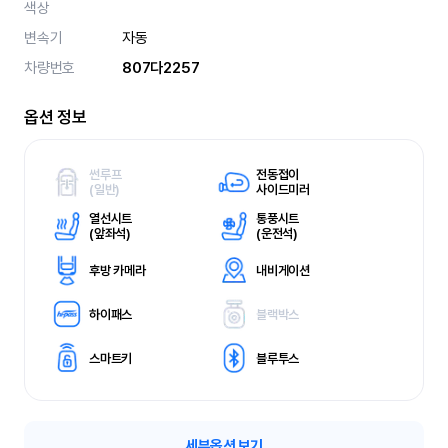
색상
변속기
자동
차량번호
807다2257
옵션 정보
썬루프
전동접이
(
일반)
사이드미러
열선시트
통풍시트
(
앞좌석)
(
운전석)
후방 카메라
내비게이션
하이패스
블랙박스
스마트키
블루투스
세부옵션 보기