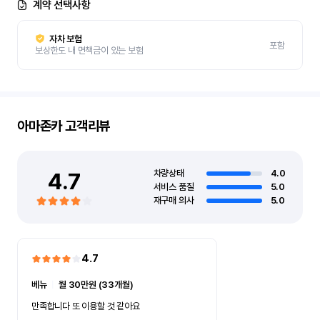
계약 선택사항
자차 보험
포함
보상한도 내 면책금이 있는 보험
아마존카
고객리뷰
4.7
차량상태
4.0
서비스 품질
5.0
재구매 의사
5.0
4.7
베뉴
ㅣ
월 30만원 (33개월)
만족합니다 또 이용할 것 같아요