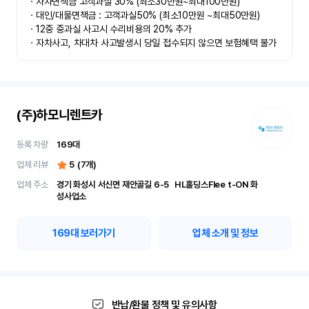
ㆍ자차면책금 고객과실 30% (최소30만원~최대100만원) 

ㆍ대인/대물면책금 : 고객과실50% (최소10만원 ~최대50만원)

ㆍ12중 중과실 사고시 수리비용의 20% 추가

ㆍ자차사고, 차대차 사고발생시 당일 접수되지 않으면 보험혜택 불가
(주)하모니렌트카
등록 차량
169
대
업체 리뷰
5
(
7
개)
업체 주소
경기 화성시 서신면 재안골길 6-5	 HL홀딩스Flee t-ON 화
성사업소
169
대 보러가기
업체 소개 및 정보
반납/환불 정책 및 유의사항