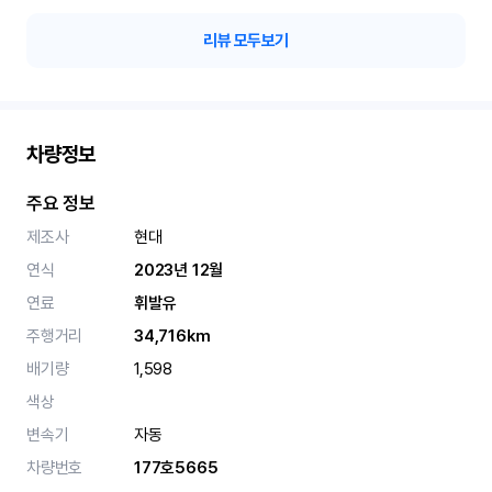
리뷰 모두보기
차량정보
주요 정보
제조사
현대
연식
2023년 12월
연료
휘발유
주행거리
34,716km
배기량
1,598
색상
변속기
자동
차량번호
177호5665