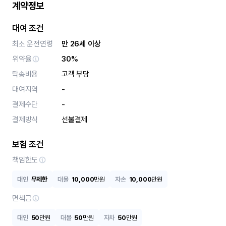
계약정보
대여 조건
최소 운전연령
만 26세 이상
위약율
30%
탁송비용
고객 부담
대여지역
-
결제수단
-
결제방식
선불결제
보험 조건
책임한도
대인
무제한
대물
10,000
만원
자손
10,000
만원
면책금
대인
50
만원
대물
50
만원
자차
50
만원