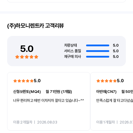
(주)하모니렌트카
고객리뷰
5.0
차량상태
5.0
서비스 품질
5.0
재구매 의사
5.0
5.0
5.0
신형쏘렌토(MQ4)
ㅣ
월 71만원 (1개월)
아반떼(CN7)
ㅣ
월 50만
너무 편리하고 매번 이차저차 잘타고 있습니다~^^
만족스럽게 잘 타고다녔
이용 2개월차
ㅣ
2026.08.03
이용 1개월차
ㅣ
2026.0