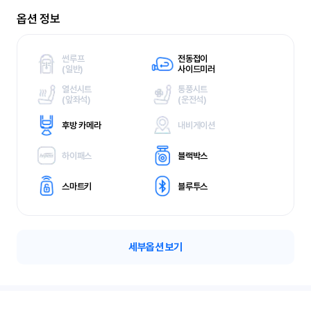
옵션 정보
썬루프
전동접이
(
일반)
사이드미러
열선시트
통풍시트
(
앞좌석)
(
운전석)
후방 카메라
내비게이션
하이패스
블랙박스
스마트키
블루투스
세부옵션 보기