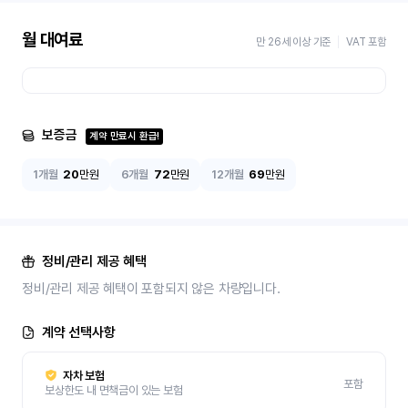
월 대여료
만 26세 이상 기준
VAT 포함
보증금
계약 만료시 환급!
1개월
20
만원
6개월
72
만원
12개월
69
만원
정비/관리 제공 혜택
정비/관리 제공 혜택이 포함되지 않은 차량입니다.
계약 선택사항
자차 보험
포함
보상한도 내 면책금이 있는 보험