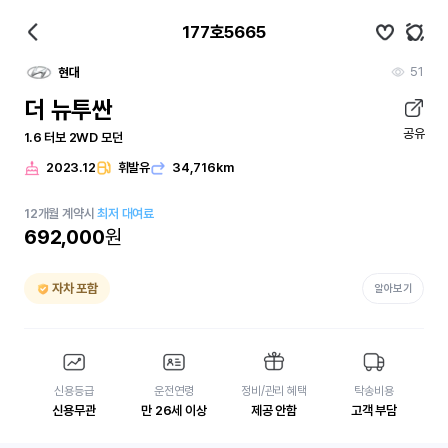
177호5665
51
현대
더 뉴투싼
공유
1.6 터보 2WD 모던
2023.12
휘발유
34,716km
12
개월
계약시
최저 대여료
692,000
원
자차 포함
알아보기
신용등급
운전연령
정비/관리 혜택
탁송비용
신용무관
만 26세 이상
제공 안함
고객 부담