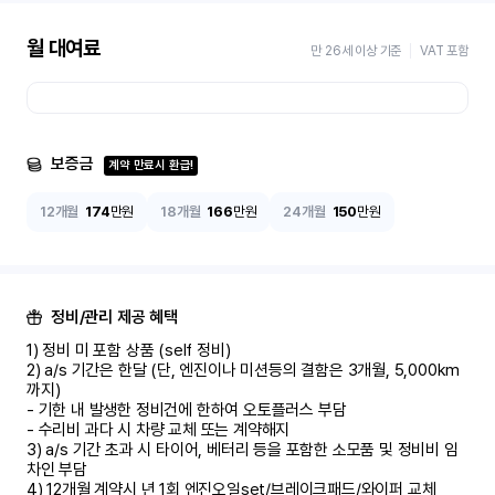
월 대여료
만 26세 이상 기준
VAT 포함
보증금
계약 만료시 환급!
12개월
174
만원
18개월
166
만원
24개월
150
만원
정비/관리 제공 혜택
1) 정비 미 포함 상품 (self 정비)	

2) a/s 기간은 한달 (단, 엔진이나 미션등의 결함은 3개월, 5,000km 
까지)

- 기한 내 발생한 정비건에 한하여 오토플러스 부담	

- 수리비 과다 시 차량 교체 또는 계약해지	

3) a/s 기간 초과 시 타이어, 베터리 등을 포함한 소모품 및 정비비 임
차인 부담

4) 12개월 계약시 년 1회 엔진오일set/브레이크패드/와이퍼 교체
