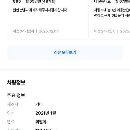
G80
ㅣ
월 69만원 (48개월)
디 올뉴니로
ㅣ
월 67만원
원한는날짜에 배차해주셔서감사합니다
차량 2대 총3년 이용했습
렴하고 문제 생겼을때 직
이용 34개월차
ㅣ
2026.02.04
이용 24개월차
ㅣ
2025.
리뷰 모두보기
차량정보
주요 정보
제조사
기아
연식
2021년 1월
연료
휘발유