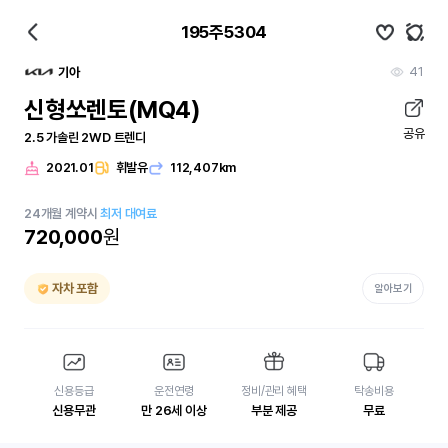
195주5304
41
기아
신형쏘렌토(MQ4)
공유
2.5 가솔린 2WD 트렌디
2021.01
휘발유
112,407km
24
개월
계약시
최저 대여료
720,000
원
자차 포함
알아보기
신용등급
운전연령
정비/관리 혜택
탁송비용
신용무관
만 26세 이상
부분 제공
무료