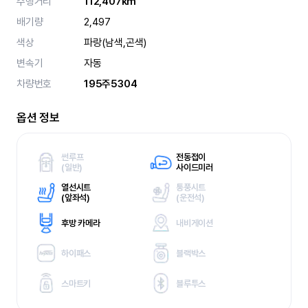
주행거리
112,407km
배기량
2,497
색상
파랑(남색,곤색)
변속기
자동
차량번호
195주5304
옵션 정보
썬루프
전동접이
(
일반)
사이드미러
열선시트
통풍시트
(
앞좌석)
(
운전석)
후방 카메라
내비게이션
하이패스
블랙박스
스마트키
블루투스