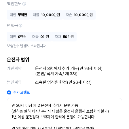
책임한도
대인
무제한
대물
10,000
만원
자손
10,000
만원
면책금
대인
0
만원
대물
0
만원
자차
50
만원
보험접수 발생시 부과됩니다.
운전자 범위
개인계약
운전자 3명까지 추가 가능(만 26세 이상)

(본인/ 직계 가족/ 제 3자)
법인계약
소속된 임직원 한정(만 26세 이상)
추가 코멘트
만 26세 이상 제 2 운전자 추가시 운행 가능

(면허증 필히 제시/ 추가되지 않은 운전자 운행시 보험처리 불가)

1년 이상 운전경력 보유자에 한하여 운행이 가능합니다.

연 3회이상 가해 사고 발생 시 계약 해지 (위약금 발생)