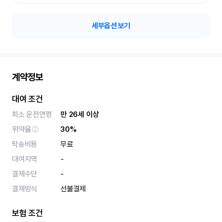
세부옵션 보기
계약정보
대여 조건
최소 운전연령
만 26세 이상
위약율
30%
탁송비용
무료
대여지역
-
결제수단
-
결제방식
선불결제
보험 조건