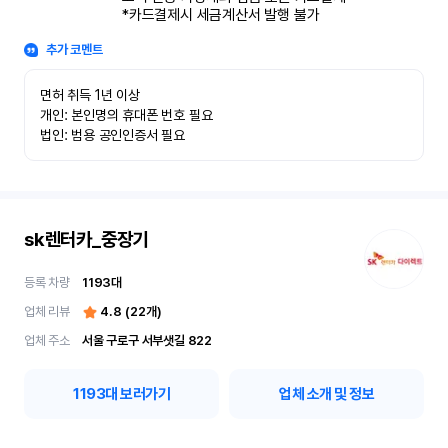
*카드결제시 세금계산서 발행 불가
추가 코멘트
면허 취득 1년 이상

개인: 본인명의 휴대폰 번호 필요

법인: 범용 공인인증서 필요
sk렌터카_중장기
등록 차량
1193
대
업체 리뷰
4.8
(
22
개)
업체 주소
서울 구로구 서부샛길 822
1193
대 보러가기
업체 소개 및 정보