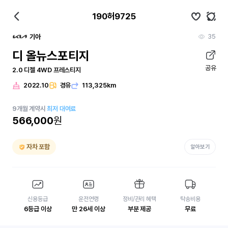
190허9725
35
기아
디 올뉴스포티지
공유
2.0 디젤 4WD 프레스티지
2022.10
경유
113,325km
9
개월
계약시
최저 대여료
566,000
원
자차 포함
알아보기
신용등급
운전연령
정비/관리 혜택
탁송비용
6등급 이상
만 26세 이상
부분 제공
무료