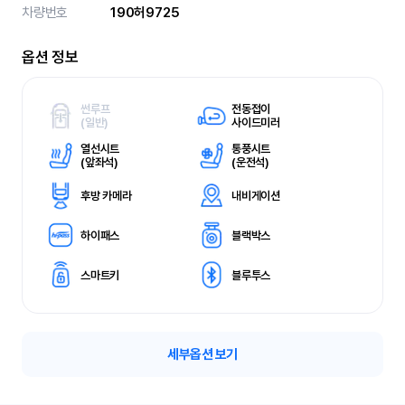
차량번호
190허9725
옵션 정보
썬루프
전동접이
(
일반)
사이드미러
열선시트
통풍시트
(
앞좌석)
(
운전석)
후방 카메라
내비게이션
하이패스
블랙박스
스마트키
블루투스
세부옵션 보기