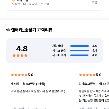
자차 보험
포함
보상한도 내 면책금이 있는 보험
sk렌터카_중장기
고객리뷰
4.8
차량상태
4.9
서비스 품질
4.9
재구매 의사
4.8
5.0
5.0
캐스퍼
ㅣ
월 43만원 (1개월)
디 올뉴그랜저
ㅣ
월 56만
너무 좋은 상태의 차량 받아서 잘 이용했어요! :)
좋은차량 합리적인 가격에
엇보다 항상 응대가 친절
는 기간동안 불편함이 없
까지 진행할만큼 여러가지
이용 2개월차
ㅣ
2026.07.31
이용 2개월차
ㅣ
2026.0