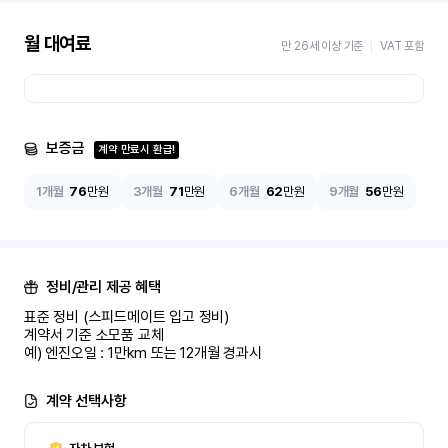
월 대여료
만 26세 이상 기준
VAT 포함
보증금
계약 만료시 환급!
1개월
76
만원
3개월
71
만원
6개월
62
만원
9개월
56
만원
정비/관리 제공 혜택
표준 정비 (스피드메이트 입고 정비)

계약서 기준 소모품 교체

예) 엔진오일 : 1만km 또는 12개월 경과시
계약 선택사항