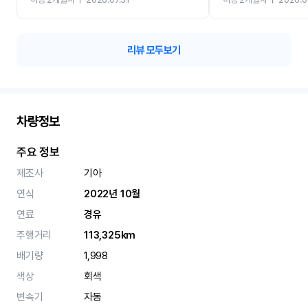
카 렌트 고민없이 강추합니
리뷰 모두보기
차량정보
주요 정보
제조사
기아
연식
2022년 10월
연료
경유
주행거리
113,325km
배기량
1,998
색상
회색
변속기
자동