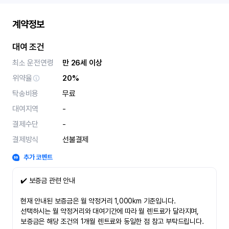
계약정보
대여 조건
최소 운전연령
만 26세 이상
위약율
20%
탁송비용
무료
대여지역
-
결제수단
-
결제방식
선불결제
추가 코멘트
✔️ 보증금 관련 안내
현재 안내된 보증금은 월 약정거리 1,000km 기준입니다.
선택하시는 월 약정거리와 대여기간에 따라 월 렌트료가 달라지며,
보증금은 해당 조건의 1개월 렌트료와 동일한 점 참고 부탁드립니다.