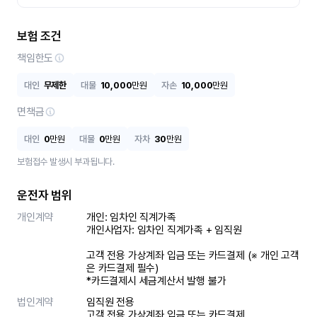
보험 조건
책임한도
대인
무제한
대물
10,000
만원
자손
10,000
만원
면책금
대인
0
만원
대물
0
만원
자차
30
만원
보험접수 발생시 부과됩니다.
운전자 범위
개인계약
개인: 임차인 직계가족 

개인사업자: 임차인 직계가족 + 임직원

고객 전용 가상계좌 입금 또는 카드결제 (※ 개인 고객
은 카드결제 필수)

*카드결제시 세금계산서 발행 불가
법인계약
임직원 전용

고객 전용 가상계좌 입금 또는 카드결제
