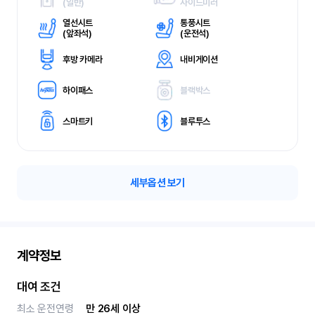
(
일반)
사이드미러
열선시트
통풍시트
(
앞좌석)
(
운전석)
후방 카메라
내비게이션
하이패스
블랙박스
스마트키
블루투스
세부옵션 보기
계약정보
대여 조건
최소 운전연령
만 26세 이상