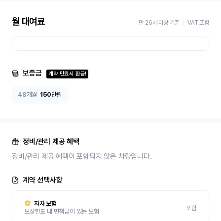
월 대여료
만 26세 이상 기준
VAT 포함
보증금
계약 만료시 환급!
48개월
150
만원
정비/관리 제공 혜택
정비/관리 제공 혜택이 포함되지 않은 차량입니다.
계약 선택사항
자차 보험
포함
보상한도 내 면책금이 있는 보험