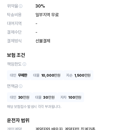
위약율
30%
탁송비용
일부지역 무료
대여지역
-
결제수단
-
결제방식
선불결제
보험 조건
책임한도
대인
무제한
대물
10,000
만원
자손
1,500
만원
면책금
대인
30
만원
대물
30
만원
자차
100
만원
해당 보험접수 발생시 각각 부과됩니다.
운전자 범위
개인계약
계약자와 배우자, 계약자의 직계가족