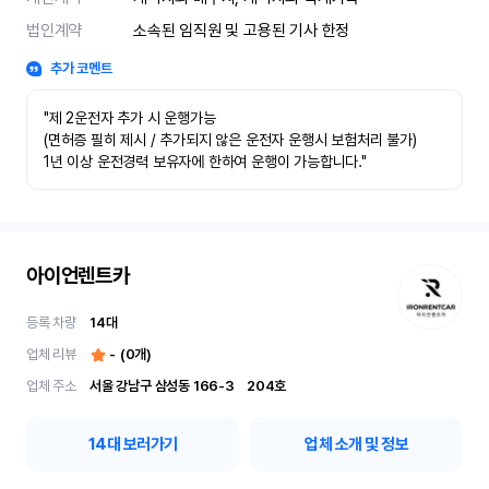
법인계약
소속된 임직원 및 고용된 기사 한정
추가 코멘트
"제 2운전자 추가 시 운행가능

(면허증 필히 제시 / 추가되지 않은 운전자 운행시 보험처리 불가)

1년 이상 운전경력 보유자에 한하여 운행이 가능합니다."
아이언렌트카
등록 차량
14
대
업체 리뷰
-
(
0
개)
업체 주소
서울 강남구 삼성동 166-3	204호
14
대 보러가기
업체 소개 및 정보