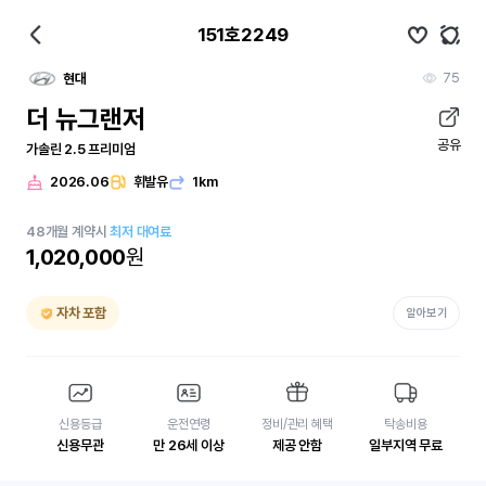
151호2249
75
현대
더 뉴그랜저
공유
가솔린 2.5 프리미엄
2026.06
휘발유
1km
48
개월
계약시
최저 대여료
1,020,000
원
자차 포함
알아보기
신용등급
운전연령
정비/관리 혜택
탁송비용
신용무관
만 26세 이상
제공 안함
일부지역 무료