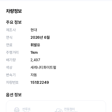
차량정보
주요 정보
제조사
현대
연식
2026년 6월
연료
휘발유
주행거리
1km
배기량
2,497
색상
세레니티화이트펄
변속기
자동
차량번호
151호2249
옵션 정보
썬루프
전동접이