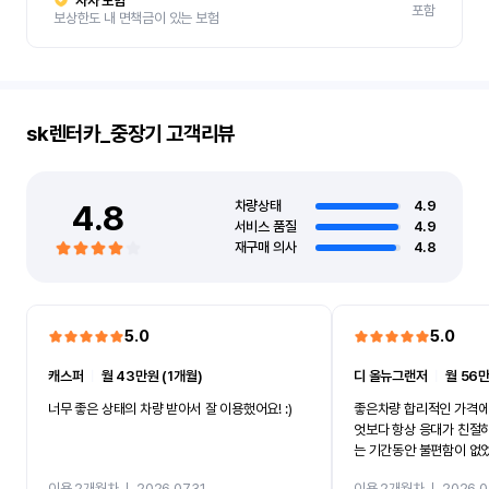
자차 보험
포함
보상한도 내 면책금이 있는 보험
sk렌터카_중장기
고객리뷰
4.8
차량상태
4.9
서비스 품질
4.9
재구매 의사
4.8
5.0
5.0
캐스퍼
ㅣ
월 43만원 (1개월)
디 올뉴그랜저
ㅣ
월 56만
너무 좋은 상태의 차량 받아서 잘 이용했어요! :)
좋은차량 합리적인 가격에
엇보다 항상 응대가 친절
는 기간동안 불편함이 없
까지 진행할만큼 여러가지
이용 2개월차
ㅣ
2026.07.31
이용 2개월차
ㅣ
2026.0