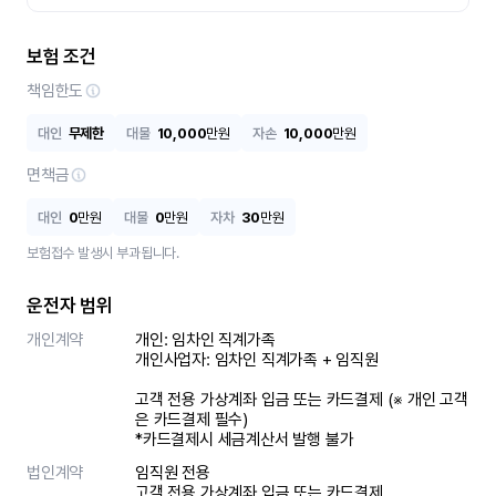
보험 조건
책임한도
대인
무제한
대물
10,000
만원
자손
10,000
만원
면책금
대인
0
만원
대물
0
만원
자차
30
만원
보험접수 발생시 부과됩니다.
운전자 범위
개인계약
개인: 임차인 직계가족 

개인사업자: 임차인 직계가족 + 임직원

고객 전용 가상계좌 입금 또는 카드결제 (※ 개인 고객
은 카드결제 필수)

*카드결제시 세금계산서 발행 불가
법인계약
임직원 전용

고객 전용 가상계좌 입금 또는 카드결제
