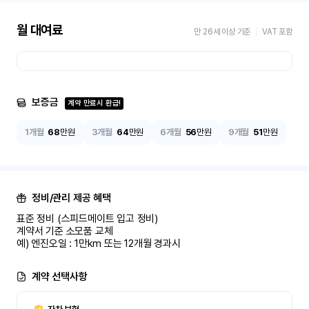
월 대여료
만 26세 이상 기준
VAT 포함
보증금
계약 만료시 환급!
1개월
68
만원
3개월
64
만원
6개월
56
만원
9개월
51
만원
정비/관리 제공 혜택
표준 정비 (스피드메이트 입고 정비)

계약서 기준 소모품 교체

예) 엔진오일 : 1만km 또는 12개월 경과시
계약 선택사항