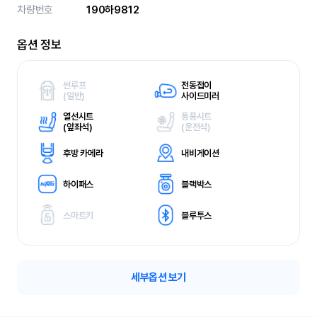
차량번호
190하9812
옵션 정보
썬루프
전동접이
(
일반)
사이드미러
열선시트
통풍시트
(
앞좌석)
(
운전석)
후방 카메라
내비게이션
하이패스
블랙박스
스마트키
블루투스
세부옵션 보기