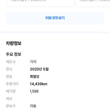
카 렌트 고민없이 강추합니
리뷰 모두보기
차량정보
주요 정보
제조사
기아
연식
2023년 5월
연료
휘발유
주행거리
14,439km
배기량
1,598
색상
변속기
자동