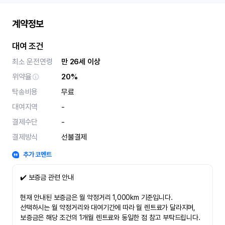
계약정보
대여 조건
최소 운전연령
만 26세 이상
위약율
20%
탁송비용
무료
대여지역
-
결제수단
-
결제방식
선불결제
추가 코멘트
✔️ 보증금 관련 안내
현재 안내된 보증금은 월 약정거리 1,000km 기준입니다.
선택하시는 월 약정거리와 대여기간에 따라 월 렌트료가 달라지며,
보증금은 해당 조건의 1개월 렌트료와 동일한 점 참고 부탁드립니다.