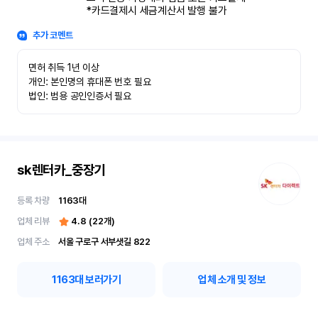
*카드결제시 세금계산서 발행 불가
추가 코멘트
면허 취득 1년 이상

개인: 본인명의 휴대폰 번호 필요

법인: 범용 공인인증서 필요
sk렌터카_중장기
등록 차량
1163
대
업체 리뷰
4.8
(
22
개)
업체 주소
서울 구로구 서부샛길 822
1163
대 보러가기
업체 소개 및 정보