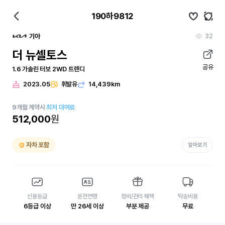
190하9812
32
기아
더 뉴셀토스
공유
1.6 가솔린 터보 2WD 트렌디
2023.05
휘발유
14,439km
9
개월
계약시
최저 대여료
512,000
원
자차 포함
알아보기
신용등급
운전연령
정비/관리 혜택
탁송비용
6등급 이상
만 26세 이상
부분 제공
무료