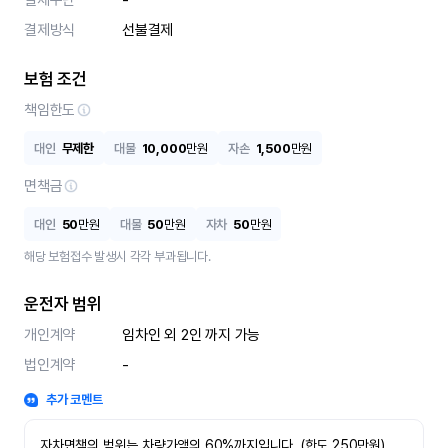
결제수단
-
결제방식
선불결제
보험 조건
책임한도
대인
무제한
대물
10,000
만원
자손
1,500
만원
면책금
대인
50
만원
대물
50
만원
자차
50
만원
해당 보험접수 발생시 각각 부과됩니다.
운전자 범위
개인계약
임차인 외 2인 까지 가능
법인계약
-
추가 코멘트
자차면책의 범위는 차량가액의 60%까지입니다. (한도 250만원)