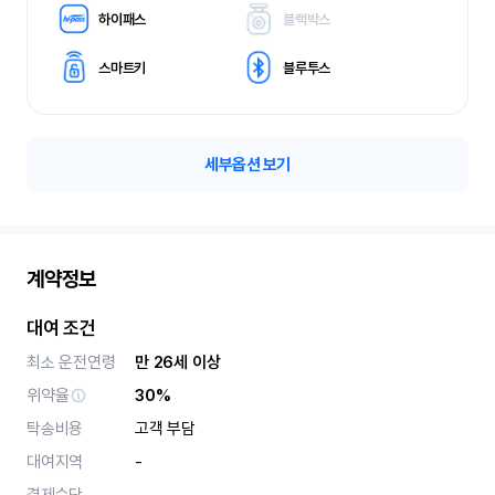
하이패스
블랙박스
스마트키
블루투스
세부옵션 보기
계약정보
대여 조건
최소 운전연령
만 26세 이상
위약율
30%
탁송비용
고객 부담
대여지역
-