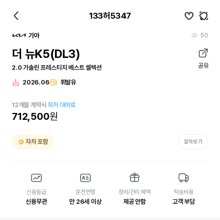
133허5347
50
기아
더 뉴K5(DL3)
공유
2.0 가솔린 프레스티지 베스트 셀렉션
2026.06
휘발유
12
개월
계약시
최저 대여료
712,500
원
자차 포함
알아보기
신용등급
운전연령
정비/관리 혜택
탁송비용
신용무관
만 26세 이상
제공 안함
고객 부담