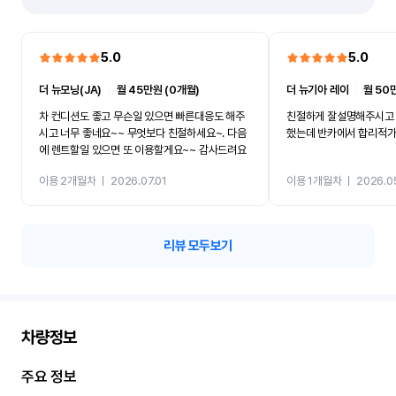
5.0
5.0
더 뉴모닝(JA)
ㅣ
월 45만원 (0개월)
더 뉴기아 레이
ㅣ
월 50
차 컨디션도 좋고 무슨일 있으면 빠른대응도 해주
친절하게 잘설명해주시고 
시고 너무 좋네요~~ 무엇보다 친절하세요~. 다음
했는데 반카에서 합리적
에 렌트할일 있으면 또 이용할게요~~ 감사드려요
이용 2개월차
ㅣ
2026.07.01
이용 1개월차
ㅣ
2026.0
리뷰 모두보기
차량정보
주요 정보