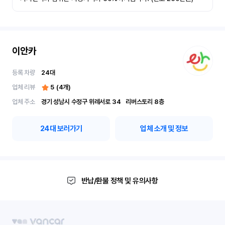
이안카
등록 차량
24
대
업체 리뷰
5
(
4
개)
업체 주소
경기 성남시 수정구 위례서로 34	리버스토리 8층
24
대 보러가기
업체 소개 및 정보
반납/환불 정책 및 유의사항