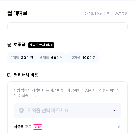
월 대여료
만 26세 이상 기준
VAT 포함
보증금
계약 만료시 환급!
1개월
30
만원
6개월
60
만원
12개월
100
만원
딜리버리 비용
차량 탁송시 지역에 따른 예상 비용이며 정확한 비용은 계약 진행시 확인하
실 수 있습니다.
지역을 선택해 주세요
탁송비
원
편도
예상