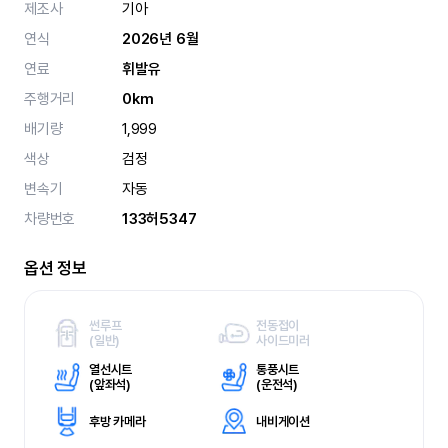
제조사
기아
연식
2026년 6월
연료
휘발유
주행거리
0km
배기량
1,999
색상
검정
변속기
자동
차량번호
133허5347
옵션 정보
썬루프
전동접이
(
일반)
사이드미러
열선시트
통풍시트
(
앞좌석)
(
운전석)
후방 카메라
내비게이션