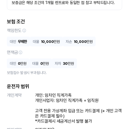
보증금은 해당 조건의 1개월 렌트료와 동일한 점 참고 부탁드립니다.
보험 조건
책임한도
대인
무제한
대물
10,000
만원
자손
10,000
만원
면책금
대인
0
만원
대물
0
만원
자차
30
만원
보험접수 발생시 부과됩니다.
운전자 범위
개인계약
개인: 임차인 직계가족 

개인사업자: 임차인 직계가족 + 임직원

고객 전용 가상계좌 입금 또는 카드결제 (※ 개인 고객
은 카드결제 필수)

*카드결제시 세금계산서 발행 불가