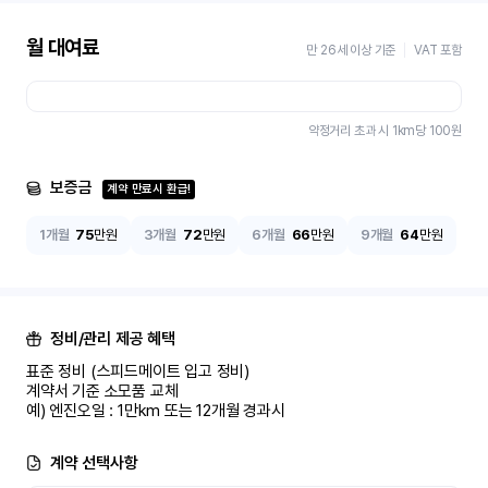
월 대여료
만 26세 이상 기준
VAT 포함
약정거리 초과 시 1km당
100
원
보증금
계약 만료시 환급!
1개월
75
만원
3개월
72
만원
6개월
66
만원
9개월
64
만원
정비/관리 제공 혜택
표준 정비 (스피드메이트 입고 정비)

계약서 기준 소모품 교체

예) 엔진오일 : 1만km 또는 12개월 경과시
계약 선택사항