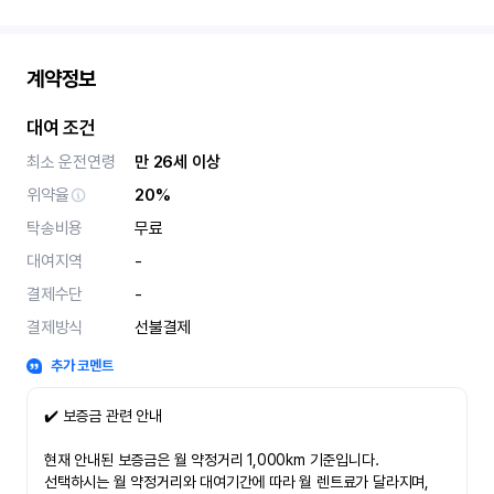
계약정보
대여 조건
최소 운전연령
만 26세 이상
위약율
20%
탁송비용
무료
대여지역
-
결제수단
-
결제방식
선불결제
추가 코멘트
✔️ 보증금 관련 안내
현재 안내된 보증금은 월 약정거리 1,000km 기준입니다.
선택하시는 월 약정거리와 대여기간에 따라 월 렌트료가 달라지며,