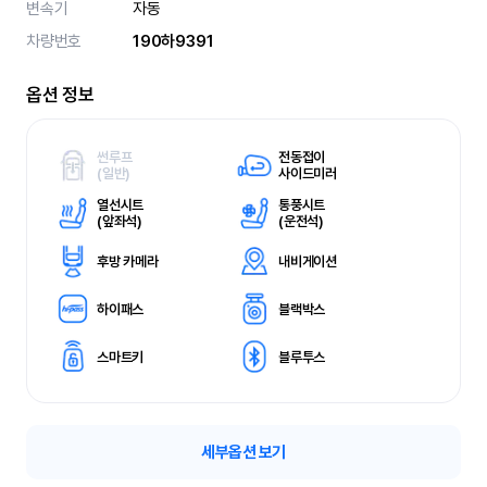
변속기
자동
차량번호
190하9391
옵션 정보
썬루프
전동접이
(
일반)
사이드미러
열선시트
통풍시트
(
앞좌석)
(
운전석)
후방 카메라
내비게이션
하이패스
블랙박스
스마트키
블루투스
세부옵션 보기