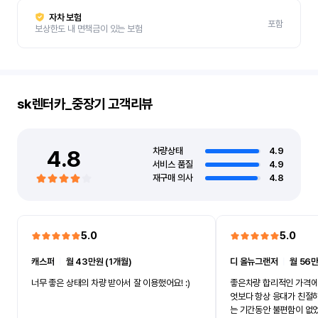
자차 보험
포함
보상한도 내 면책금이 있는 보험
sk렌터카_중장기
고객리뷰
4.8
차량상태
4.9
서비스 품질
4.9
재구매 의사
4.8
5.0
5.0
캐스퍼
ㅣ
월 43만원 (1개월)
디 올뉴그랜저
ㅣ
월 56만
너무 좋은 상태의 차량 받아서 잘 이용했어요! :)
좋은차량 합리적인 가격에
엇보다 항상 응대가 친절
는 기간동안 불편함이 없