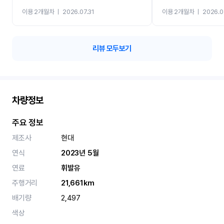
까지 진행할만큼 여러가지
이용 2개월차
ㅣ
2026.07.31
이용 2개월차
ㅣ
2026.0
카 렌트 고민없이 강추합니
리뷰 모두보기
차량정보
주요 정보
제조사
현대
연식
2023년 5월
연료
휘발유
주행거리
21,661km
배기량
2,497
색상