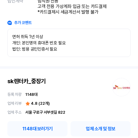
법인계약
임직원 전용

고객 전용 가상계좌 입금 또는 카드결제

*카드결제시 세금계산서 발행 불가
추가 코멘트
면허 취득 1년 이상

개인: 본인명의 휴대폰 번호 필요

법인: 범용 공인인증서 필요
sk렌터카_중장기
등록 차량
1148
대
업체 리뷰
4.8
(
22
개)
업체 주소
서울 구로구 서부샛길 822
1148
대 보러가기
업체 소개 및 정보