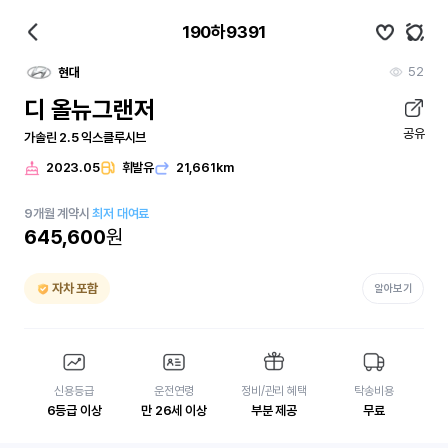
190하9391
52
현대
디 올뉴그랜저
공유
가솔린 2.5 익스클루시브
2023.05
휘발유
21,661km
9
개월
계약시
최저 대여료
645,600
원
자차 포함
알아보기
신용등급
운전연령
정비/관리 혜택
탁송비용
6등급 이상
만 26세 이상
부분 제공
무료