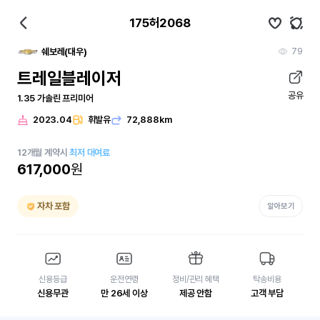
175허2068
79
쉐보레(대우)
트레일블레이저
공유
1.35 가솔린 프리미어
2023.04
휘발유
72,888km
12
개월
계약시
최저 대여료
617,000
원
자차 포함
알아보기
신용등급
운전연령
정비/관리 혜택
탁송비용
신용무관
만 26세 이상
제공 안함
고객 부담