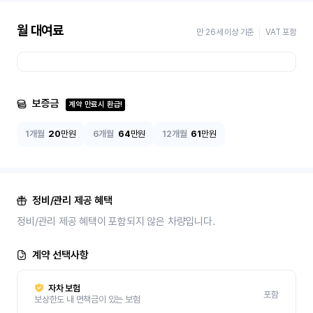
월 대여료
만 26세 이상 기준
VAT 포함
보증금
계약 만료시 환급!
1개월
20
만원
6개월
64
만원
12개월
61
만원
정비/관리 제공 혜택
정비/관리 제공 혜택이 포함되지 않은 차량입니다.
계약 선택사항
자차 보험
포함
보상한도 내 면책금이 있는 보험