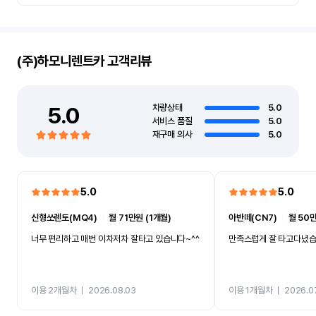
(주)하모니렌트카
고객리뷰
5.0
차량상태
5.0
서비스 품질
5.0
재구매 의사
5.0
5.0
5.0
신형쏘렌토(MQ4)
ㅣ
월 71만원 (1개월)
아반떼(CN7)
ㅣ
월 50만
너무 편리하고 매번 이차저차 잘타고 있습니다~^^
만족스럽게 잘 타고다녔
이용 2개월차
ㅣ
2026.08.03
이용 1개월차
ㅣ
2026.0