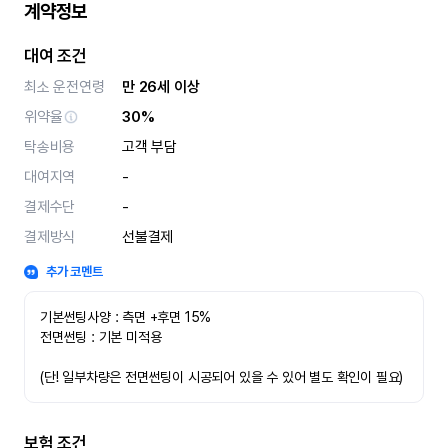
계약정보
대여 조건
최소 운전연령
만 26세 이상
위약율
30%
탁송비용
고객 부담
대여지역
-
결제수단
-
결제방식
선불결제
추가 코멘트
기본썬팅사양 : 측면 +후면 15%
전면썬팅 : 기본 미적용 
(단! 일부차량은 전면썬팅이 시공되어 있을 수 있어 별도 확인이 필요)
보험 조건