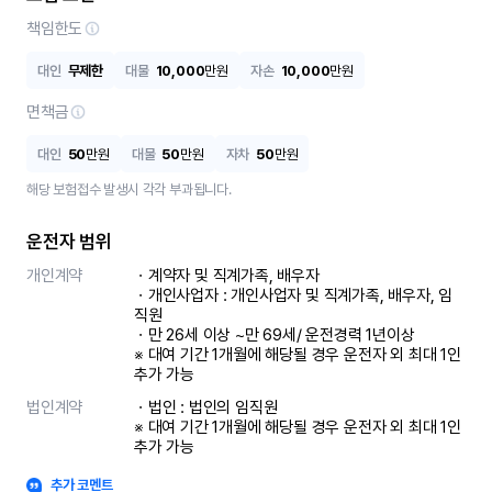
책임한도
대인
무제한
대물
10,000
만원
자손
10,000
만원
면책금
대인
50
만원
대물
50
만원
자차
50
만원
해당 보험접수 발생시 각각 부과됩니다.
운전자 범위
개인계약
ㆍ계약자 및 직계가족, 배우자

ㆍ개인사업자 : 개인사업자 및 직계가족, 배우자, 임
직원

ㆍ만 26세 이상 ~만 69세/ 운전경력 1년이상

※ 대여 기간 1개월에 해당될 경우 운전자 외 최대 1인 
추가 가능
법인계약
ㆍ법인 : 법인의 임직원

※ 대여 기간 1개월에 해당될 경우 운전자 외 최대 1인 
추가 가능
추가 코멘트