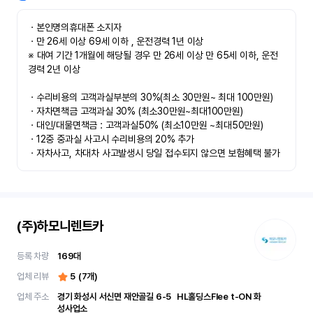
ㆍ본인명의휴대폰 소지자 

ㆍ만 26세 이상 69세 이하 , 운전경력 1년 이상

※ 대여 기간 1개월에 해당될 경우 만 26세 이상 만 65세 이하, 운전
경력 2년 이상

ㆍ수리비용의 고객과실부분의 30%(최소 30만원~ 최대 100만원)

ㆍ자차면책금 고객과실 30% (최소30만원~최대100만원) 

ㆍ대인/대물면책금 : 고객과실50% (최소10만원 ~최대50만원)

ㆍ12중 중과실 사고시 수리비용의 20% 추가

ㆍ자차사고, 차대차 사고발생시 당일 접수되지 않으면 보험혜택 불가
(주)하모니렌트카
등록 차량
169
대
업체 리뷰
5
(
7
개)
업체 주소
경기 화성시 서신면 재안골길 6-5	 HL홀딩스Flee t-ON 화
성사업소