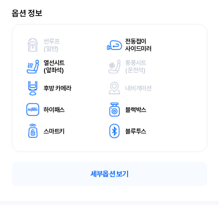
옵션 정보
썬루프
전동접이
(
일반)
사이드미러
열선시트
통풍시트
(
앞좌석)
(
운전석)
후방 카메라
내비게이션
하이패스
블랙박스
스마트키
블루투스
세부옵션 보기