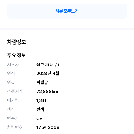
리뷰 모두보기
차량정보
주요 정보
제조사
쉐보레(대우)
연식
2023년 4월
연료
휘발유
주행거리
72,888km
배기량
1,341
색상
흰색
변속기
CVT
차량번호
175허2068