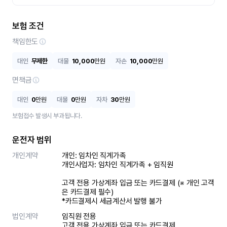
보험 조건
책임한도
대인
무제한
대물
10,000
만원
자손
10,000
만원
면책금
대인
0
만원
대물
0
만원
자차
30
만원
보험접수 발생시 부과됩니다.
운전자 범위
개인계약
개인: 임차인 직계가족 

개인사업자: 임차인 직계가족 + 임직원

고객 전용 가상계좌 입금 또는 카드결제 (※ 개인 고객
은 카드결제 필수)

*카드결제시 세금계산서 발행 불가
법인계약
임직원 전용

고객 전용 가상계좌 입금 또는 카드결제
