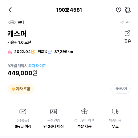
190호4581
41
현대
캐스퍼
공유
가솔린 1.0 모던
2022.04
휘발유
87,295km
9
개월
계약시
최저 대여료
449,000
원
자차 포함
알아보기
신용등급
운전연령
정비/관리 혜택
탁송비용
6등급 이상
만 26세 이상
부분 제공
무료