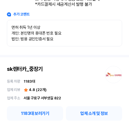
*카드결제시 세금계산서 발행 불가
추가 코멘트
면허 취득 1년 이상

개인: 본인명의 휴대폰 번호 필요

법인: 범용 공인인증서 필요
sk렌터카_중장기
등록 차량
1183
대
업체 리뷰
4.8
(
22
개)
업체 주소
서울 구로구 서부샛길 822
1183
대 보러가기
업체 소개 및 정보