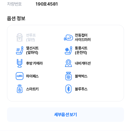
차량번호
190호4581
옵션 정보
썬루프
전동접이
(
일반)
사이드미러
열선시트
통풍시트
(
앞좌석)
(
운전석)
후방 카메라
내비게이션
하이패스
블랙박스
스마트키
블루투스
세부옵션 보기