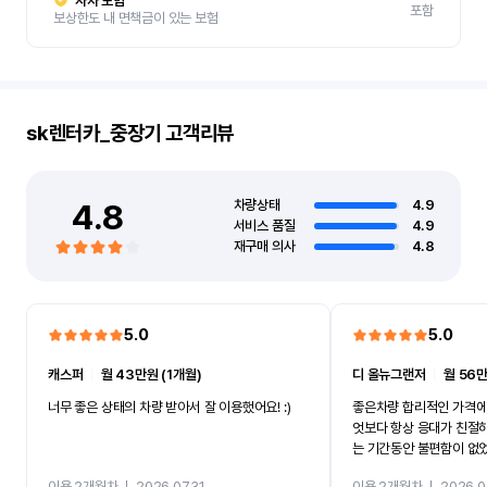
자차 보험
포함
보상한도 내 면책금이 있는 보험
sk렌터카_중장기
고객리뷰
4.8
차량상태
4.9
서비스 품질
4.9
재구매 의사
4.8
5.0
5.0
캐스퍼
ㅣ
월 43만원 (1개월)
디 올뉴그랜저
ㅣ
월 56만
너무 좋은 상태의 차량 받아서 잘 이용했어요! :)
좋은차량 합리적인 가격에
엇보다 항상 응대가 친절
는 기간동안 불편함이 없
까지 진행할만큼 여러가지
이용 2개월차
ㅣ
2026.07.31
이용 2개월차
ㅣ
2026.0