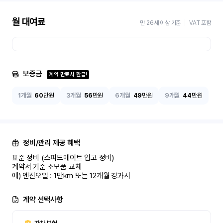
월 대여료
만 26세 이상 기준
VAT 포함
보증금
계약 만료시 환급!
1개월
60
만원
3개월
56
만원
6개월
49
만원
9개월
44
만원
정비/관리 제공 혜택
표준 정비 (스피드메이트 입고 정비)

계약서 기준 소모품 교체

예) 엔진오일 : 1만km 또는 12개월 경과시
계약 선택사항