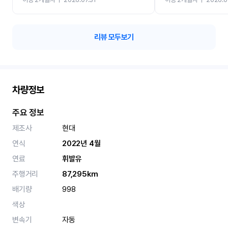
카 렌트 고민없이 강추합니
리뷰 모두보기
차량정보
주요 정보
제조사
현대
연식
2022년 4월
연료
휘발유
주행거리
87,295km
배기량
998
색상
변속기
자동