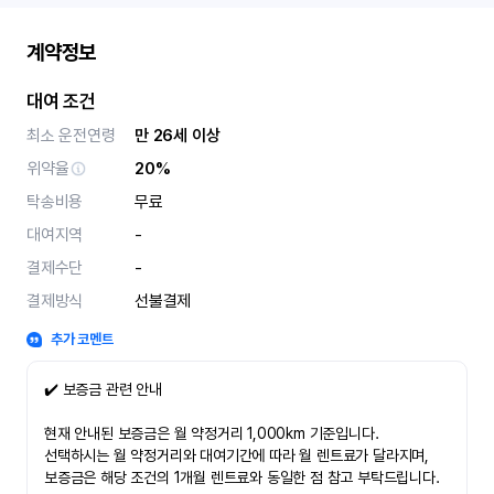
계약정보
대여 조건
최소 운전연령
만 26세 이상
위약율
20%
탁송비용
무료
대여지역
-
결제수단
-
결제방식
선불결제
추가 코멘트
✔️ 보증금 관련 안내
현재 안내된 보증금은 월 약정거리 1,000km 기준입니다.
선택하시는 월 약정거리와 대여기간에 따라 월 렌트료가 달라지며,
보증금은 해당 조건의 1개월 렌트료와 동일한 점 참고 부탁드립니다.