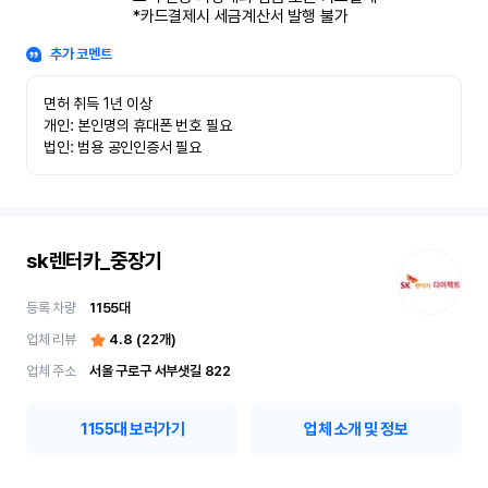
*카드결제시 세금계산서 발행 불가
추가 코멘트
면허 취득 1년 이상

개인: 본인명의 휴대폰 번호 필요

법인: 범용 공인인증서 필요
sk렌터카_중장기
등록 차량
1155
대
업체 리뷰
4.8
(
22
개)
업체 주소
서울 구로구 서부샛길 822
1155
대 보러가기
업체 소개 및 정보