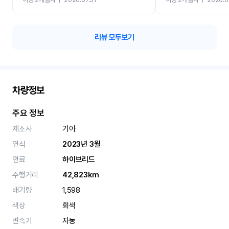
카 렌트 고민없이 강추합니
리뷰 모두보기
차량정보
주요 정보
제조사
기아
연식
2023년 3월
연료
하이브리드
주행거리
42,823km
배기량
1,598
색상
회색
변속기
자동