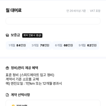
월 대여료
만 26세 이상 기준
VAT 포함
보증금
계약 만료시 환급!
1개월
84
만원
3개월
78
만원
6개월
68
만원
9개월
62
만원
정비/관리 제공 혜택
표준 정비 (스피드메이트 입고 정비)

계약서 기준 소모품 교체

예) 엔진오일 : 1만km 또는 12개월 경과시
계약 선택사항