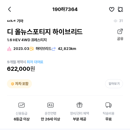
190하7364
31
기아
디 올뉴스포티지 하이브리드
공유
1.6 HEV 4WD 프레스티지
2023.03
하이브리드
42,823km
9
개월
계약시
최저 대여료
622,000
원
자차 포함
알아보기
신용등급
운전연령
정비/관리 혜택
탁송비용
6등급 이상
만 26세 이상
부분 제공
무료