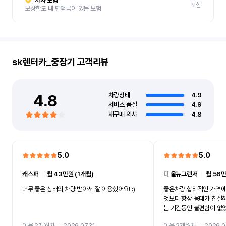
자차 보험
포함
보상한도 내 면책금이 있는 보험
sk렌터카_중장기
고객리뷰
4.8
차량상태
4.9
서비스 품질
4.9
재구매 의사
4.8
5.0
5.0
캐스퍼
ㅣ
월 43만원 (1개월)
디 올뉴그랜저
ㅣ
월 56만
너무 좋은 상태의 차량 받아서 잘 이용했어요! :)
좋은차량 합리적인 가격에
엇보다 항상 응대가 친절
는 기간동안 불편함이 없
까지 진행할만큼 여러가지
이용 2개월차
ㅣ
2026.07.31
이용 2개월차
ㅣ
2026.0