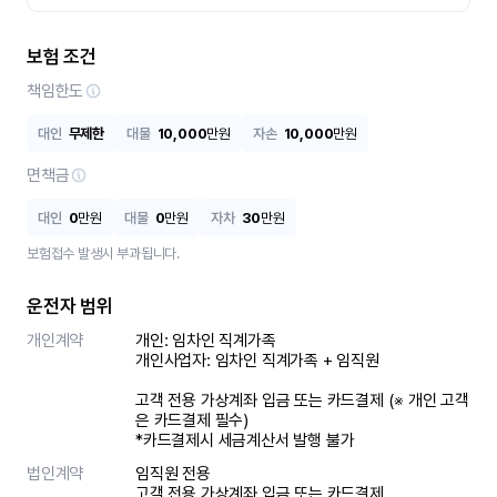
보험 조건
책임한도
대인
무제한
대물
10,000
만원
자손
10,000
만원
면책금
대인
0
만원
대물
0
만원
자차
30
만원
보험접수 발생시 부과됩니다.
운전자 범위
개인계약
개인: 임차인 직계가족 

개인사업자: 임차인 직계가족 + 임직원

고객 전용 가상계좌 입금 또는 카드결제 (※ 개인 고객
은 카드결제 필수)

*카드결제시 세금계산서 발행 불가
법인계약
임직원 전용

고객 전용 가상계좌 입금 또는 카드결제
