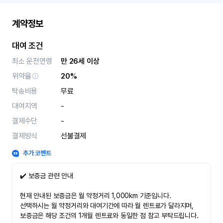
계약정보
대여 조건
최소 운전연령
만 26세 이상
위약율
20%
탁송비용
무료
대여지역
-
결제수단
-
결제방식
선불결제
추가 코멘트
✔️ 보증금 관련 안내
현재 안내된 보증금은 월 약정거리 1,000km 기준입니다.
선택하시는 월 약정거리와 대여기간에 따라 월 렌트료가 달라지며,
보증금은 해당 조건의 1개월 렌트료와 동일한 점 참고 부탁드립니다.