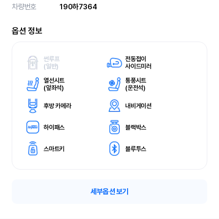
차량번호
190하7364
옵션 정보
썬루프
전동접이
(
일반)
사이드미러
열선시트
통풍시트
(
앞좌석)
(
운전석)
후방 카메라
내비게이션
하이패스
블랙박스
스마트키
블루투스
세부옵션 보기