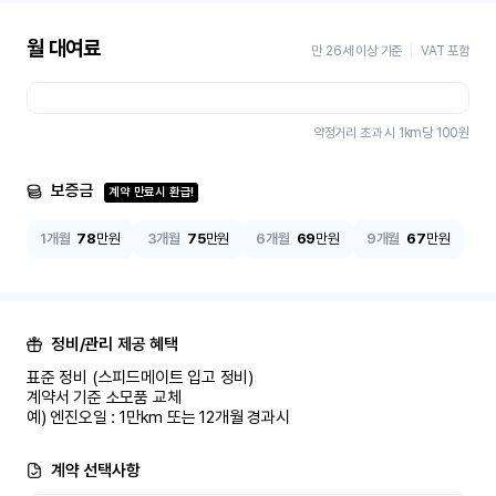
월 대여료
만 26세 이상 기준
VAT 포함
약정거리 초과 시 1km당
100
원
보증금
계약 만료시 환급!
1개월
78
만원
3개월
75
만원
6개월
69
만원
9개월
67
만원
정비/관리 제공 혜택
표준 정비 (스피드메이트 입고 정비)

계약서 기준 소모품 교체

예) 엔진오일 : 1만km 또는 12개월 경과시
계약 선택사항