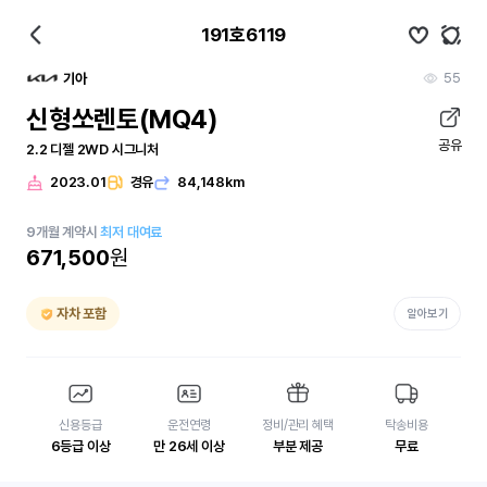
191호6119
55
기아
신형쏘렌토(MQ4)
공유
2.2 디젤 2WD 시그니처
2023.01
경유
84,148km
9
개월
계약시
최저 대여료
671,500
원
자차 포함
알아보기
신용등급
운전연령
정비/관리 혜택
탁송비용
6등급 이상
만 26세 이상
부분 제공
무료