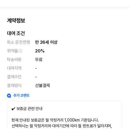
계약정보
대여 조건
최소 운전연령
만 26세 이상
위약율
20%
탁송비용
무료
대여지역
-
결제수단
-
결제방식
선불결제
추가 코멘트
✔️ 보증금 관련 안내
현재 안내된 보증금은 월 약정거리 1,000km 기준입니다.
선택하시는 월 약정거리와 대여기간에 따라 월 렌트료가 달라지며,