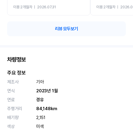
까지 진행할만큼 여러가지
이용 2개월차
ㅣ
2026.07.31
이용 2개월차
ㅣ
2026.0
카 렌트 고민없이 강추합니
리뷰 모두보기
차량정보
주요 정보
제조사
기아
연식
2023년 1월
연료
경유
주행거리
84,148km
배기량
2,151
색상
미색