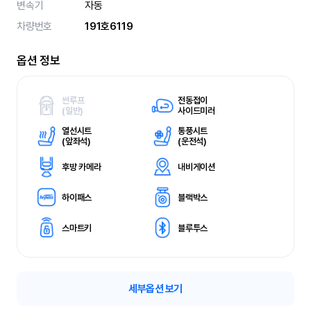
변속기
자동
차량번호
191호6119
옵션 정보
썬루프
전동접이
(
일반)
사이드미러
열선시트
통풍시트
(
앞좌석)
(
운전석)
후방 카메라
내비게이션
하이패스
블랙박스
스마트키
블루투스
세부옵션 보기