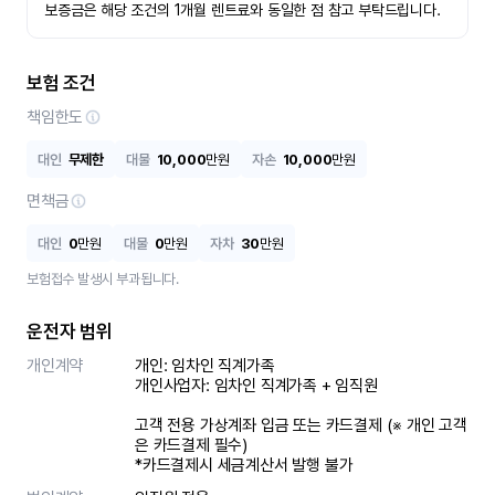
보증금은 해당 조건의 1개월 렌트료와 동일한 점 참고 부탁드립니다.
보험 조건
책임한도
대인
무제한
대물
10,000
만원
자손
10,000
만원
면책금
대인
0
만원
대물
0
만원
자차
30
만원
보험접수 발생시 부과됩니다.
운전자 범위
개인계약
개인: 임차인 직계가족 

개인사업자: 임차인 직계가족 + 임직원

고객 전용 가상계좌 입금 또는 카드결제 (※ 개인 고객
은 카드결제 필수)

*카드결제시 세금계산서 발행 불가