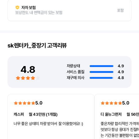
자차 보험
포함
보상한도 내 면책금이 있는 보험
sk렌터카_중장기
고객리뷰
4.8
차량상태
4.9
서비스 품질
4.9
재구매 의사
4.8
5.0
5.0
캐스퍼
ㅣ
월 43만원 (1개월)
디 올뉴그랜저
ㅣ
월 56만
너무 좋은 상태의 차량 받아서 잘 이용했어요! :)
좋은차량 합리적인 가격에
엇보다 항상 응대가 친절
는 기간동안 불편함이 없