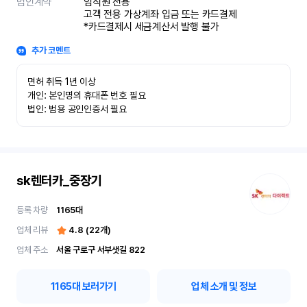
법인계약
임직원 전용

고객 전용 가상계좌 입금 또는 카드결제

*카드결제시 세금계산서 발행 불가
추가 코멘트
면허 취득 1년 이상

개인: 본인명의 휴대폰 번호 필요

법인: 범용 공인인증서 필요
sk렌터카_중장기
등록 차량
1165
대
업체 리뷰
4.8
(
22
개)
업체 주소
서울 구로구 서부샛길 822
1165
대 보러가기
업체 소개 및 정보