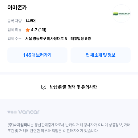
아마존카
등록 차량
145
대
업체 리뷰
4.7
(
1
개)
업체 주소
서울 영등포구 의사당대로 8	 태흥빌딩 8층
145
대 보러가기
업체 소개 및 정보
반납/환불 정책 및 유의사항
(주)박차컴퍼니
는 통신판매중개자로서 반카의 거래 당사자가 아니며 상품정보, 거래
조건 및 거래에 관련한 의무와 책임은 각 판매자에게 있습니다.