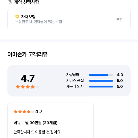
계약 선택사항
자차 보험
포함
보상한도 내 면책금이 있는 보험
아마존카
고객리뷰
4.7
차량상태
4.0
서비스 품질
5.0
재구매 의사
5.0
4.7
베뉴
ㅣ
월 30만원 (33개월)
만족합니다 또 이용할 것 같아요