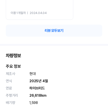
이용 1개월차
ㅣ
2024.04.04
리뷰 모두보기
차량정보
주요 정보
제조사
현대
연식
2025년 4월
연료
하이브리드
주행거리
26,618km
배기량
1,598