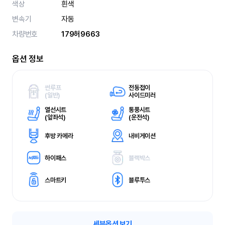
색상
흰색
변속기
자동
차량번호
179허9663
옵션 정보
썬루프
전동접이
(
일반)
사이드미러
열선시트
통풍시트
(
앞좌석)
(
운전석)
후방 카메라
내비게이션
하이패스
블랙박스
스마트키
블루투스
세부옵션 보기