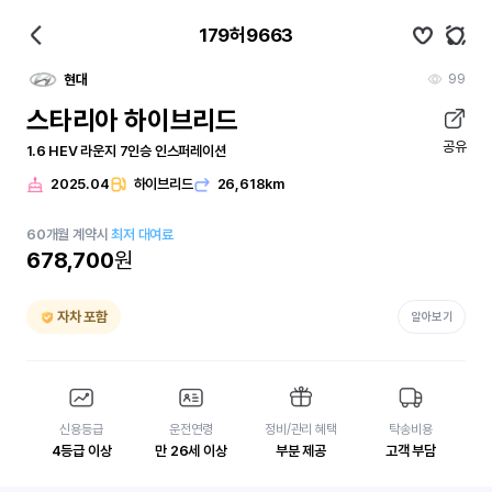
179허9663
99
현대
스타리아 하이브리드
공유
1.6 HEV 라운지 7인승 인스퍼레이션
2025.04
하이브리드
26,618km
60
개월
계약시
최저 대여료
678,700
원
자차 포함
알아보기
신용등급
운전연령
정비/관리 혜택
탁송비용
4등급 이상
만 26세 이상
부분 제공
고객 부담