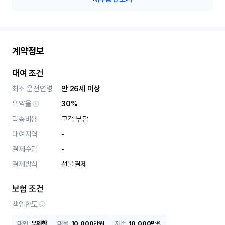
계약정보
대여 조건
최소 운전연령
만 26세 이상
위약율
30%
탁송비용
고객 부담
대여지역
-
결제수단
-
결제방식
선불결제
보험 조건
책임한도
대인
무제한
대물
10,000
만원
자손
10,000
만원