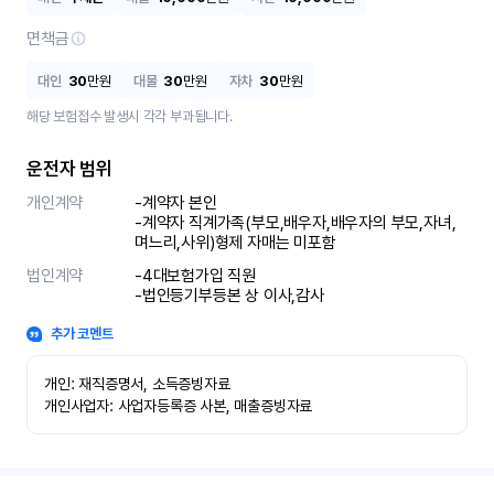
면책금
대인
30
만원
대물
30
만원
자차
30
만원
해당 보험접수 발생시 각각 부과됩니다.
운전자 범위
개인계약
-계약자 본인 

-계약자 직계가족(부모,배우자,배우자의 부모,자녀,
며느리,사위)형제 자매는 미포함
법인계약
-4대보험가입 직원 

-법인등기부등본 상 이사,감사
추가 코멘트
개인: 재직증명서, 소득증빙자료

개인사업자: 사업자등록증 사본, 매출증빙자료