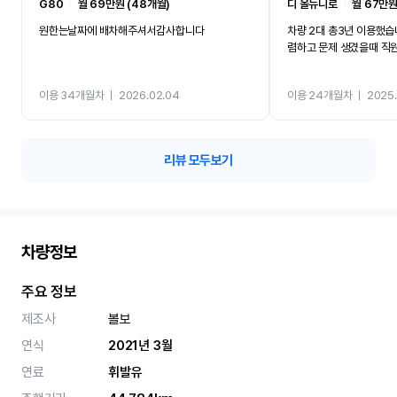
G80
ㅣ
월 69만원 (48개월)
디 올뉴니로
ㅣ
월 67만원
원한는날짜에 배차해주셔서감사합니다
차량 2대 총3년 이용했습
렴하고 문제 생겼을때 직
이용 34개월차
ㅣ
2026.02.04
이용 24개월차
ㅣ
2025.
리뷰 모두보기
차량정보
주요 정보
제조사
볼보
연식
2021년 3월
연료
휘발유