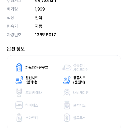
주행거리
44,784km
배기량
1,969
색상
흰색
변속기
자동
차량번호
138모8017
옵션 정보
전동접이
파노라마 썬루프
사이드미러
열선시트
통풍시트
(
앞좌석)
(
운전석)
후방 카메라
내비게이션
하이패스
블랙박스
스마트키
블루투스