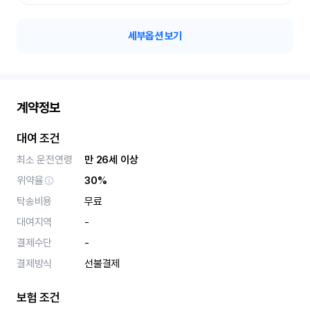
세부옵션 보기
계약정보
대여 조건
최소 운전연령
만 26세 이상
위약율
30%
탁송비용
무료
대여지역
-
결제수단
-
결제방식
선불결제
보험 조건