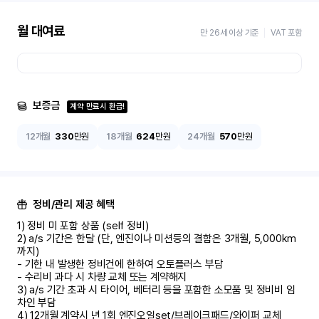
월 대여료
만 26세 이상 기준
VAT 포함
보증금
계약 만료시 환급!
12개월
330
만원
18개월
624
만원
24개월
570
만원
정비/관리 제공 혜택
1) 정비 미 포함 상품 (self 정비)	

2) a/s 기간은 한달 (단, 엔진이나 미션등의 결함은 3개월, 5,000km 
까지)

- 기한 내 발생한 정비건에 한하여 오토플러스 부담	

- 수리비 과다 시 차량 교체 또는 계약해지	

3) a/s 기간 초과 시 타이어, 베터리 등을 포함한 소모품 및 정비비 임
차인 부담

4) 12개월 계약시 년 1회 엔진오일set/브레이크패드/와이퍼 교체
