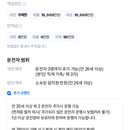
책임한도
대인
무제한
대물
10,000
만원
자손
10,000
만원
면책금
대인
0
만원
대물
0
만원
자차
50
만원
보험접수 발생시 부과됩니다.
운전자 범위
개인계약
운전자 3명까지 추가 가능(만 26세 이상)

(본인/ 직계 가족/ 제 3자)
법인계약
소속된 임직원 한정(만 26세 이상)
추가 코멘트
만 26세 이상 제 2 운전자 추가시 운행 가능

(면허증 필히 제시/ 추가되지 않은 운전자 운행시 보험처리 불가)

1년 이상 운전경력 보유자에 한하여 운행이 가능합니다.

연 3회이상 가해 사고 발생 시 계약 해지 (위약금 발생)