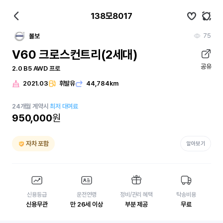
138모8017
75
볼보
V60 크로스컨트리(2세대)
공유
2.0 B5 AWD 프로
2021.03
휘발유
44,784km
24
개월
계약시
최저 대여료
950,000
원
자차 포함
알아보기
신용등급
운전연령
정비/관리 혜택
탁송비용
신용무관
만 26세 이상
부분 제공
무료