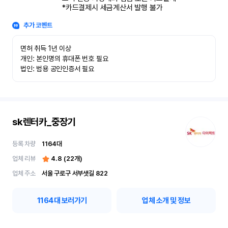
*카드결제시 세금계산서 발행 불가
추가 코멘트
면허 취득 1년 이상

개인: 본인명의 휴대폰 번호 필요

법인: 범용 공인인증서 필요
sk렌터카_중장기
등록 차량
1164
대
업체 리뷰
4.8
(
22
개)
업체 주소
서울 구로구 서부샛길 822
1164
대 보러가기
업체 소개 및 정보