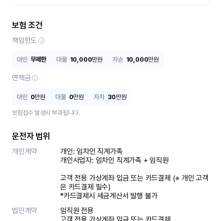
보험 조건
책임한도
대인
무제한
대물
10,000
만원
자손
10,000
만원
면책금
대인
0
만원
대물
0
만원
자차
30
만원
보험접수 발생시 부과됩니다.
운전자 범위
개인계약
개인: 임차인 직계가족 

개인사업자: 임차인 직계가족 + 임직원

고객 전용 가상계좌 입금 또는 카드결제 (※ 개인 고객
은 카드결제 필수)

*카드결제시 세금계산서 발행 불가
법인계약
임직원 전용

고객 전용 가상계좌 입금 또는 카드결제
