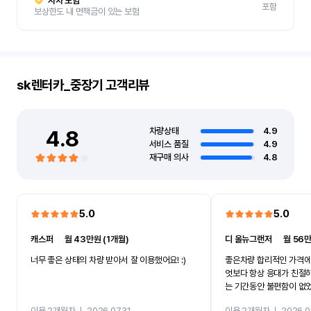
자차 보험
포함
보상한도 내 면책금이 있는 보험
sk렌터카_중장기
고객리뷰
4.8
차량상태
4.9
서비스 품질
4.9
재구매 의사
4.8
5.0
5.0
캐스퍼
ㅣ
월 43만원 (1개월)
디 올뉴그랜저
ㅣ
월 56만
너무 좋은 상태의 차량 받아서 잘 이용했어요! :)
좋은차량 합리적인 가격에
엇보다 항상 응대가 친절
는 기간동안 불편함이 없
까지 진행할만큼 여러가지
이용 2개월차
ㅣ
2026.07.31
이용 2개월차
ㅣ
2026.0