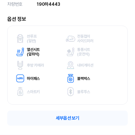
차량번호
190하4443
옵션 정보
썬루프
전동접이
(
일반)
사이드미러
열선시트
통풍시트
(
앞좌석)
(
운전석)
후방 카메라
내비게이션
하이패스
블랙박스
스마트키
블루투스
세부옵션 보기