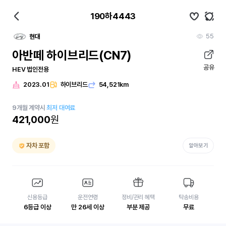
190하4443
55
현대
아반떼 하이브리드(CN7)
공유
HEV 법인전용
2023.01
하이브리드
54,521km
9
개월
계약시
최저 대여료
421,000
원
자차 포함
알아보기
신용등급
운전연령
정비/관리 혜택
탁송비용
6등급 이상
만 26세 이상
부분 제공
무료