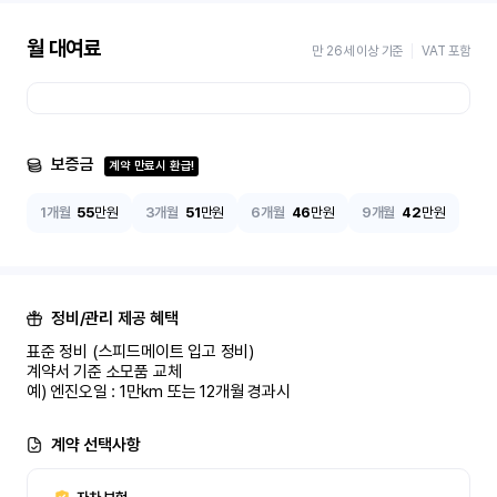
월 대여료
만 26세 이상 기준
VAT 포함
보증금
계약 만료시 환급!
1개월
55
만원
3개월
51
만원
6개월
46
만원
9개월
42
만원
정비/관리 제공 혜택
표준 정비 (스피드메이트 입고 정비)

계약서 기준 소모품 교체

예) 엔진오일 : 1만km 또는 12개월 경과시
계약 선택사항