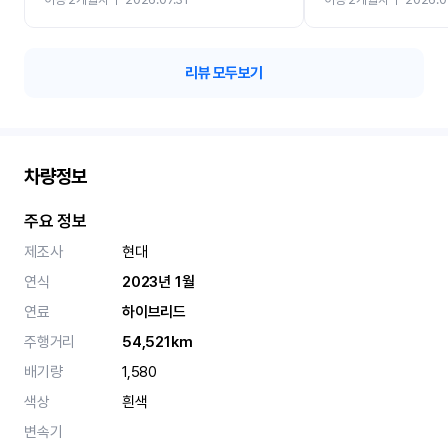
카 렌트 고민없이 강추합니
리뷰 모두보기
차량정보
주요 정보
제조사
현대
연식
2023년 1월
연료
하이브리드
주행거리
54,521km
배기량
1,580
색상
흰색
변속기