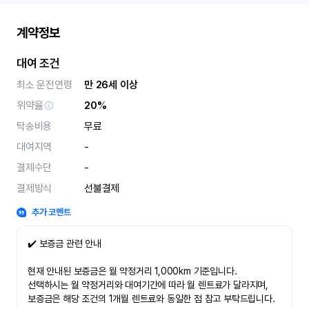
계약정보
대여 조건
최소 운전연령
만 26세 이상
위약율
20%
탁송비용
무료
대여지역
-
결제수단
-
결제방식
선불결제
추가 코멘트
✔️ 보증금 관련 안내
현재 안내된 보증금은 월 약정거리 1,000km 기준입니다.
선택하시는 월 약정거리와 대여기간에 따라 월 렌트료가 달라지며,
보증금은 해당 조건의 1개월 렌트료와 동일한 점 참고 부탁드립니다.