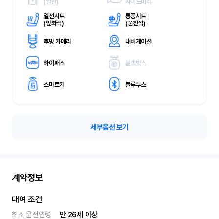
(
일반)
사이드미러
열선시트
통풍시트
(
앞좌석)
(
운전석)
후방 카메라
내비게이션
하이패스
블랙박스
스마트키
블루투스
세부옵션 보기
계약정보
대여 조건
최소 운전연령
만 26세 이상