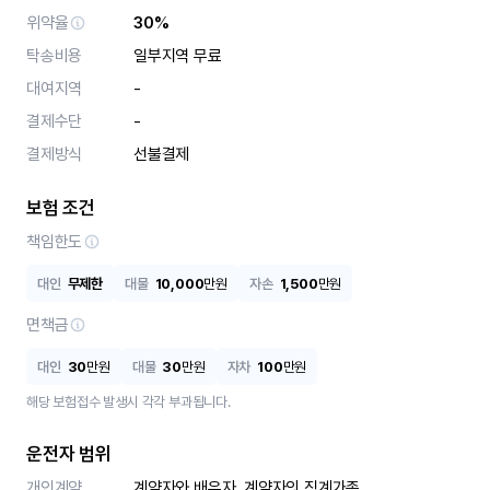
위약율
30%
탁송비용
일부지역 무료
대여지역
-
결제수단
-
결제방식
선불결제
보험 조건
책임한도
대인
무제한
대물
10,000
만원
자손
1,500
만원
면책금
대인
30
만원
대물
30
만원
자차
100
만원
해당 보험접수 발생시 각각 부과됩니다.
운전자 범위
개인계약
계약자와 배우자, 계약자의 직계가족