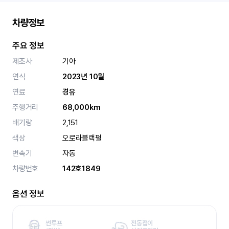
차량정보
주요 정보
제조사
기아
연식
2023년 10월
연료
경유
주행거리
68,000km
배기량
2,151
색상
오로라블랙펄
변속기
자동
차량번호
142호1849
옵션 정보
썬루프
전동접이