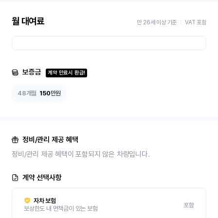
월 대여료
만 26세 이상 기준
VAT 포함
보증금
계약 만료시 환급!
48개월
150
만원
정비/관리 제공 혜택
정비/관리 제공 혜택이 포함되지 않은 차량입니다.
계약 선택사항
자차 보험
포함
보상한도 내 면책금이 있는 보험