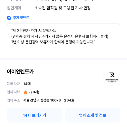
법인계약
소속된 임직원 및 고용된 기사 한정
추가 코멘트
"제 2운전자 추가 시 운행가능

(면허증 필히 제시 / 추가되지 않은 운전자 운행시 보험처리 불가)

1년 이상 운전경력 보유자에 한하여 운행이 가능합니다."
아이언렌트카
등록 차량
14
대
업체 리뷰
-
(
0
개)
업체 주소
서울 강남구 삼성동 166-3	204호
14
대 보러가기
업체 소개 및 정보