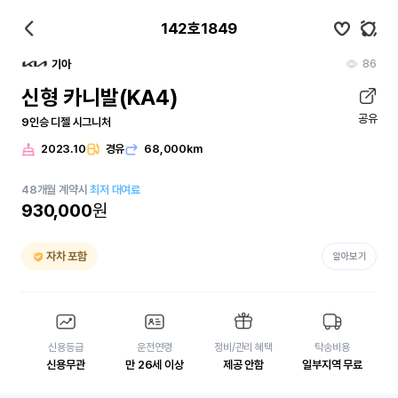
142호1849
86
기아
신형 카니발(KA4)
공유
9인승 디젤 시그니처
2023.10
경유
68,000km
48
개월
계약시
최저 대여료
930,000
원
자차 포함
알아보기
신용등급
운전연령
정비/관리 혜택
탁송비용
신용무관
만 26세 이상
제공 안함
일부지역 무료