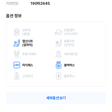
차량번호
190하2645
옵션 정보
썬루프
전동접이
(
일반)
사이드미러
열선시트
통풍시트
(
앞좌석)
(
운전석)
후방 카메라
내비게이션
하이패스
블랙박스
스마트키
블루투스
세부옵션 보기