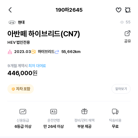
190하2645
55
현대
아반떼 하이브리드(CN7)
공유
HEV 법인전용
2023.03
하이브리드
55,662km
9
개월
계약시
최저 대여료
446,000
원
자차 포함
알아보기
신용등급
운전연령
정비/관리 혜택
탁송비용
6등급 이상
만 26세 이상
부분 제공
무료