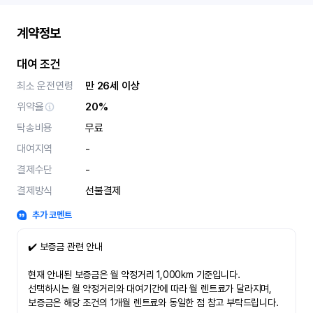
계약정보
대여 조건
최소 운전연령
만 26세 이상
위약율
20%
탁송비용
무료
대여지역
-
결제수단
-
결제방식
선불결제
추가 코멘트
✔️ 보증금 관련 안내
현재 안내된 보증금은 월 약정거리 1,000km 기준입니다.
선택하시는 월 약정거리와 대여기간에 따라 월 렌트료가 달라지며,
보증금은 해당 조건의 1개월 렌트료와 동일한 점 참고 부탁드립니다.