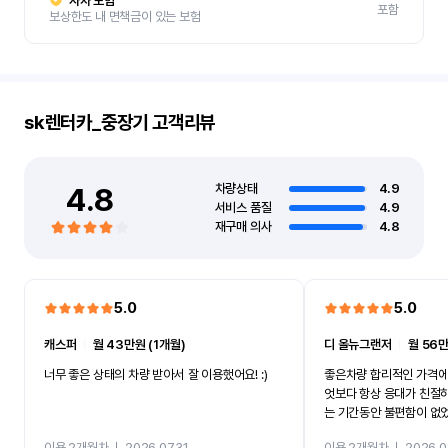
자차 보험
포함
보상한도 내 면책금이 있는 보험
sk렌터카_중장기
고객리뷰
4.8
차량상태
4.9
서비스 품질
4.9
재구매 의사
4.8
5.0
5.0
캐스퍼
ㅣ
월 43만원 (1개월)
디 올뉴그랜저
ㅣ
월 56만
너무 좋은 상태의 차량 받아서 잘 이용했어요! :)
좋은차량 합리적인 가격에
엇보다 항상 응대가 친절
는 기간동안 불편함이 없
까지 진행할만큼 여러가지
이용 2개월차
ㅣ
2026.07.31
이용 2개월차
ㅣ
2026.0