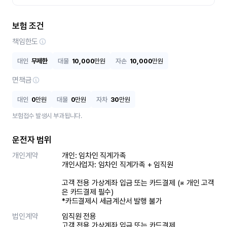
보험 조건
책임한도
대인
무제한
대물
10,000
만원
자손
10,000
만원
면책금
대인
0
만원
대물
0
만원
자차
30
만원
보험접수 발생시 부과됩니다.
운전자 범위
개인계약
개인: 임차인 직계가족 

개인사업자: 임차인 직계가족 + 임직원

고객 전용 가상계좌 입금 또는 카드결제 (※ 개인 고객
은 카드결제 필수)

*카드결제시 세금계산서 발행 불가
법인계약
임직원 전용

고객 전용 가상계좌 입금 또는 카드결제
