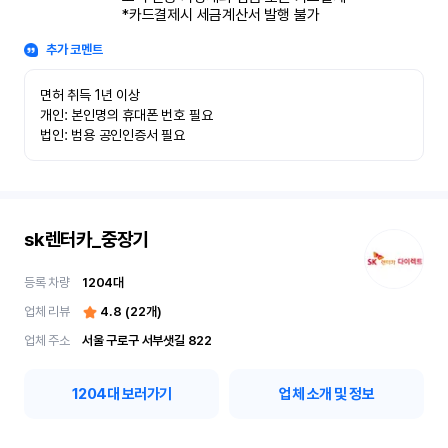
*카드결제시 세금계산서 발행 불가
추가 코멘트
면허 취득 1년 이상

개인: 본인명의 휴대폰 번호 필요

법인: 범용 공인인증서 필요
sk렌터카_중장기
등록 차량
1204
대
업체 리뷰
4.8
(
22
개)
업체 주소
서울 구로구 서부샛길 822
1204
대 보러가기
업체 소개 및 정보