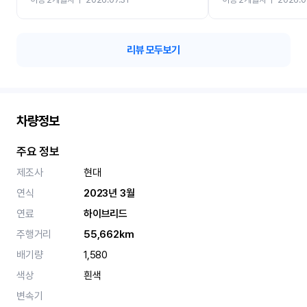
카 렌트 고민없이 강추합니
리뷰 모두보기
차량정보
주요 정보
제조사
현대
연식
2023년 3월
연료
하이브리드
주행거리
55,662km
배기량
1,580
색상
흰색
변속기