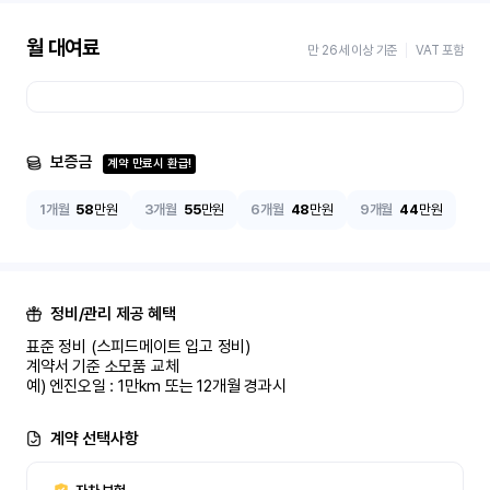
월 대여료
만 26세 이상 기준
VAT 포함
보증금
계약 만료시 환급!
1개월
58
만원
3개월
55
만원
6개월
48
만원
9개월
44
만원
정비/관리 제공 혜택
표준 정비 (스피드메이트 입고 정비)

계약서 기준 소모품 교체

예) 엔진오일 : 1만km 또는 12개월 경과시
계약 선택사항