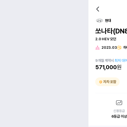
현대
쏘나타(DN
2.0 HEV 모던
2023.03
하
9
개월
계약시
최저 대
571,000
원
자차 포함
신용등급
6등급 이상