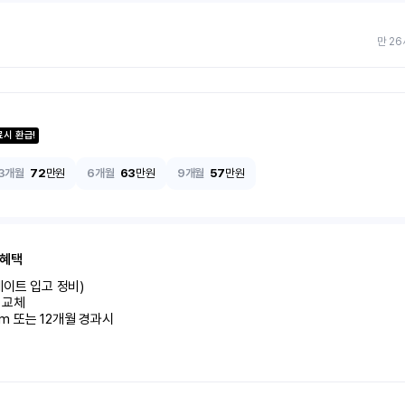
만 26
료시 환급!
3개월
72
만원
6개월
63
만원
9개월
57
만원
 혜택
이트 입고 정비)

교체

km 또는 12개월 경과시