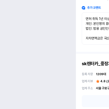
추가 코멘트
면허 취득 1년 이상
개인: 본인명의 휴
법인: 범용 공인인
자차면책금은 국산차
sk렌터카_중장
등록 차량
1209
대
업체 리뷰
4.8
(
업체 주소
서울 구로구