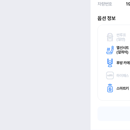
차량번호
1
옵션 정보
썬루프
(
일반)
열선시트
(
앞좌석)
후방 카
하이패스
스마트키