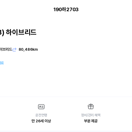
190하2703
8) 하이브리드
이브리드
80,486km
여료
운전연령
정비/관리 혜택
만 26세 이상
부분 제공