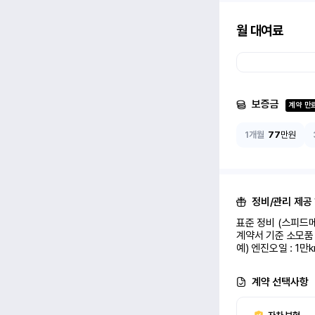
월 대여료
보증금
계약 만
1개월
77
만원
정비/관리 제공
표준 정비 (스피드메
계약서 기준 소모품 
예) 엔진오일 : 1만
계약 선택사항