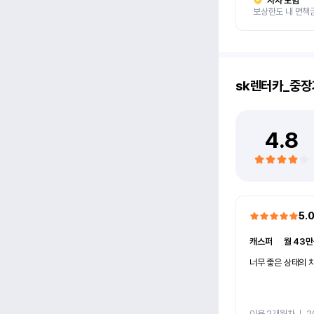
자차 보험
보상한도 내 면책
sk렌터카_중장
4.8
5.
캐스퍼
ㅣ
월 43만
너무 좋은 상태의 차
이용 2개월차
ㅣ
2