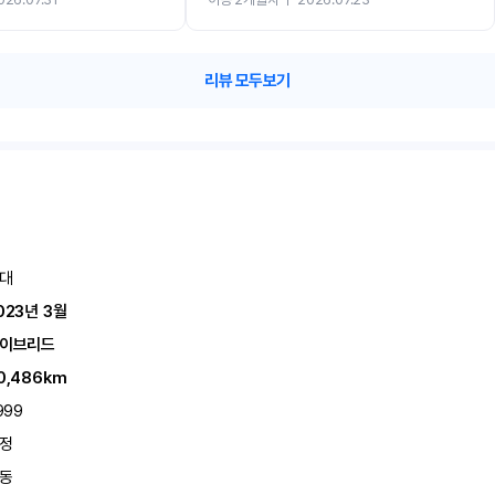
카 렌트 고민없이 강추합니다!!
리뷰 모두보기
대
023년 3월
이브리드
0,486km
999
정
동