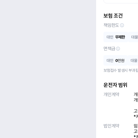
보험 조건
책임한도
대인
무제한
대물
면책금
대인
0
만원
대물
보험접수 발생시 부과됩
운전자 범위
개인계약
개
개
고
*
법인계약
임
고
*