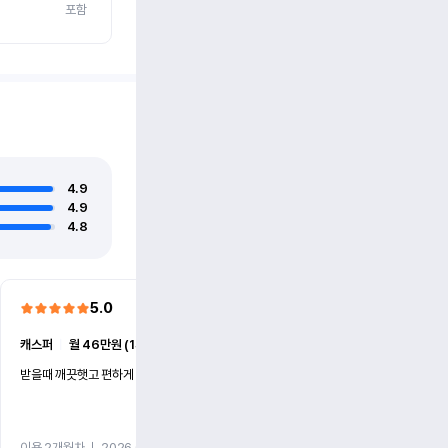
포함
4.9
4.9
4.8
5.0
5.0
캐스퍼
ㅣ
월 46만원 (1개월)
EV6
ㅣ
월 74만원 (1개월)
받을때 깨끗햇고 편하게 잘이용했습니다!
전기차 처음 타봤는데 편하게 
니다
이용 2개월차
ㅣ
2026.07.08
이용 2개월차
ㅣ
2026.06.10