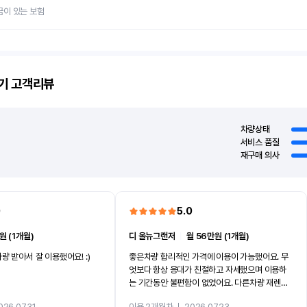
금이 있는 보험
기
고객리뷰
차량상태
서비스 품질
재구매 의사
0
5.0
원 (1개월)
디 올뉴그랜저
ㅣ
월 56만원 (1개월)
량 받아서 잘 이용했어요! :)
좋은차량 합리적인 가격에 이용이 가능했어요. 무
엇보다 항상 응대가 친절하고 자세했으며 이용하
는 기간동안 불편함이 없었어요. 다른차량 재렌트
까지 진행할만큼 여러가지로 만족스럽습니다. 반
026.07.31
이용 2개월차
ㅣ
2026.07.23