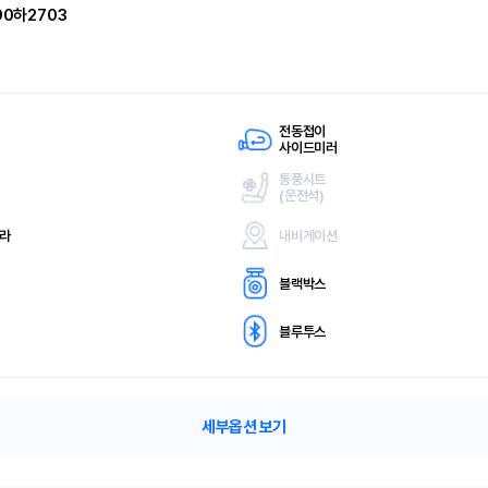
90하2703
전동접이
사이드미러
통풍시트
(
운전석)
메라
내비게이션
블랙박스
블루투스
세부옵션 보기