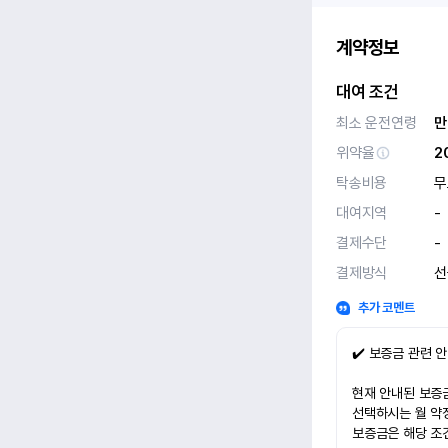
계약정보
대여 조건
최소 운전연령
만
위약율
2
탁송비용
무
대여지역
-
결제수단
-
결제방식
선
추가 코멘트
✔️ 보증금 관련 
현재 안내된 보증금
선택하시는 월 약
보증금은 해당 조