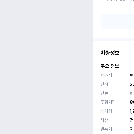
차량정보
주요 정보
제조사
현
연식
2
연료
하
주행거리
8
배기량
1,
색상
검
변속기
자