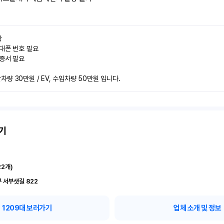


대폰 번호 필요

증서 필요

량 30만원 / EV, 수입차량 50만원 입니다.
기
22
개)
 서부샛길 822
1209
대 보러가기
업체 소개 및 정보