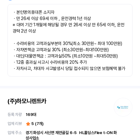
ㆍ본인명의휴대폰 소지자 

ㆍ만 26세 이상 69세 이하 , 운전경력 1년 이상

※ 대여 기간 1개월에 해당될 경우 만 26세 이상 만 65세 이하, 운전
경력 2년 이상

ㆍ수리비용의 고객과실부분의 30%(최소 30만원~ 최대 100만원)

ㆍ자차면책금 고객과실 30% (최소30만원~최대100만원) 

ㆍ대인/대물면책금 : 고객과실50% (최소10만원 ~최대50만원)

ㆍ12중 중과실 사고시 수리비용의 20% 추가

ㆍ자차사고, 차대차 사고발생시 당일 접수되지 않으면 보험혜택 불가
(주)하모니렌트카
등록 차량
169
대
업체 리뷰
5
(
7
개)
업체 주소
경기 화성시 서신면 재안골길 6-5	 HL홀딩스Flee t-ON 화
성사업소