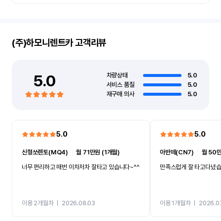
(주)하모니렌트카
고객리뷰
5.0
차량상태
5.0
서비스 품질
5.0
재구매 의사
5.0
5.0
5.0
신형쏘렌토(MQ4)
ㅣ
월 71만원 (1개월)
아반떼(CN7)
ㅣ
월 50만
너무 편리하고 매번 이차저차 잘타고 있습니다~^^
만족스럽게 잘 타고다녔
이용 2개월차
ㅣ
2026.08.03
이용 1개월차
ㅣ
2026.0