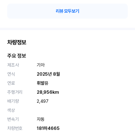
리뷰 모두보기
차량정보
주요 정보
제조사
기아
연식
2025년 8월
연료
휘발유
주행거리
28,956km
배기량
2,497
색상
변속기
자동
차량번호
181하4665