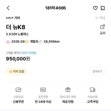
181하4665
124
기아
더 뉴K8
공유
2.5 GDI 노블레스
2025.08
휘발유
28,956km
1
개월
계약시
최저 대여료
950,000
원
자차 포함
알아보기
신용등급
운전연령
정비/관리 혜택
탁송비용
신용무관
만 26세 이상
제공 안함
고객 부담