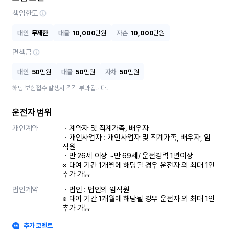
책임한도
대인
무제한
대물
10,000
만원
자손
10,000
만원
면책금
대인
50
만원
대물
50
만원
자차
50
만원
해당 보험접수 발생시 각각 부과됩니다.
운전자 범위
개인계약
ㆍ계약자 및 직계가족, 배우자

ㆍ개인사업자 : 개인사업자 및 직계가족, 배우자, 임
직원

ㆍ만 26세 이상 ~만 69세/ 운전경력 1년이상

※ 대여 기간 1개월에 해당될 경우 운전자 외 최대 1인 
추가 가능
법인계약
ㆍ법인 : 법인의 임직원

※ 대여 기간 1개월에 해당될 경우 운전자 외 최대 1인 
추가 가능
추가 코멘트