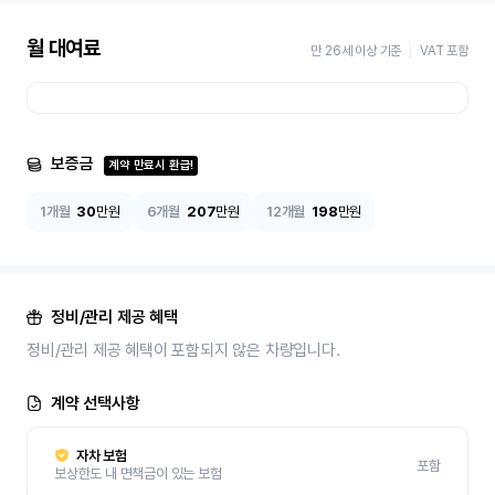
월 대여료
만 26세 이상 기준
VAT 포함
보증금
계약 만료시 환급!
1개월
30
만원
6개월
207
만원
12개월
198
만원
정비/관리 제공 혜택
정비/관리 제공 혜택이 포함되지 않은 차량입니다.
계약 선택사항
자차 보험
포함
보상한도 내 면책금이 있는 보험