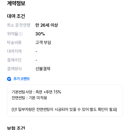
계약정보
대여 조건
최소 운전연령
만 26세 이상
위약율
30%
탁송비용
고객 부담
대여지역
-
결제수단
-
결제방식
선불결제
추가 코멘트
기본썬팅사양 : 측면 +후면 15%
전면썬팅 : 기본 미적용 
(단! 일부차량은 전면썬팅이 시공되어 있을 수 있어 별도 확인이 필요)
보험 조건