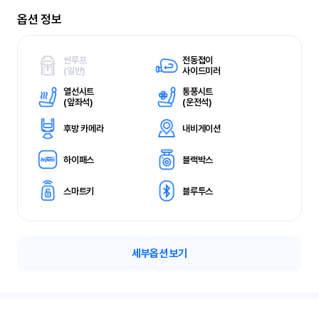
옵션 정보
썬루프
전동접이
(
일반)
사이드미러
열선시트
통풍시트
(
앞좌석)
(
운전석)
후방 카메라
내비게이션
하이패스
블랙박스
스마트키
블루투스
세부옵션 보기