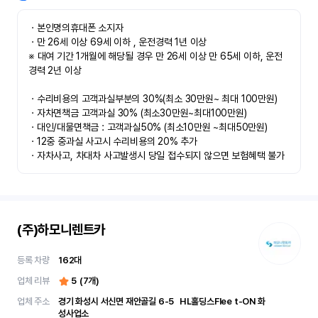
ㆍ본인명의휴대폰 소지자 

ㆍ만 26세 이상 69세 이하 , 운전경력 1년 이상

※ 대여 기간 1개월에 해당될 경우 만 26세 이상 만 65세 이하, 운전
경력 2년 이상

ㆍ수리비용의 고객과실부분의 30%(최소 30만원~ 최대 100만원)

ㆍ자차면책금 고객과실 30% (최소30만원~최대100만원) 

ㆍ대인/대물면책금 : 고객과실50% (최소10만원 ~최대50만원)

ㆍ12중 중과실 사고시 수리비용의 20% 추가

ㆍ자차사고, 차대차 사고발생시 당일 접수되지 않으면 보험혜택 불가
(주)하모니렌트카
등록 차량
162
대
업체 리뷰
5
(
7
개)
업체 주소
경기 화성시 서신면 재안골길 6-5	 HL홀딩스Flee t-ON 화
성사업소