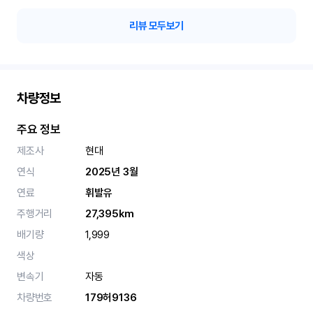
리뷰 모두보기
차량정보
주요 정보
제조사
현대
연식
2025년 3월
연료
휘발유
주행거리
27,395km
배기량
1,999
색상
변속기
자동
차량번호
179허9136