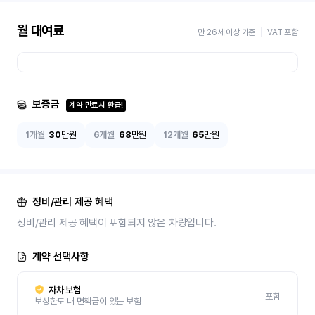
월 대여료
만 26세 이상 기준
VAT 포함
보증금
계약 만료시 환급!
1개월
30
만원
6개월
68
만원
12개월
65
만원
정비/관리 제공 혜택
정비/관리 제공 혜택이 포함되지 않은 차량입니다.
계약 선택사항
자차 보험
포함
보상한도 내 면책금이 있는 보험