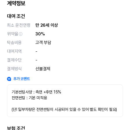
계약정보
대여 조건
최소 운전연령
만 26세 이상
위약율
30%
탁송비용
고객 부담
대여지역
-
결제수단
-
결제방식
선불결제
추가 코멘트
기본썬팅사양 : 측면 +후면 15%
전면썬팅 : 기본 미적용 
(단! 일부차량은 전면썬팅이 시공되어 있을 수 있어 별도 확인이 필요)
보험 조건