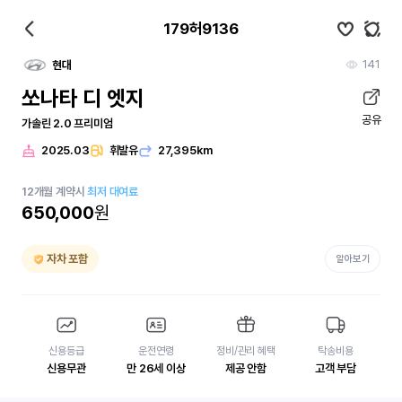
179허9136
141
현대
쏘나타 디 엣지
공유
가솔린 2.0 프리미엄
2025.03
휘발유
27,395km
12
개월
계약시
최저 대여료
650,000
원
자차 포함
알아보기
신용등급
운전연령
정비/관리 혜택
탁송비용
신용무관
만 26세 이상
제공 안함
고객 부담