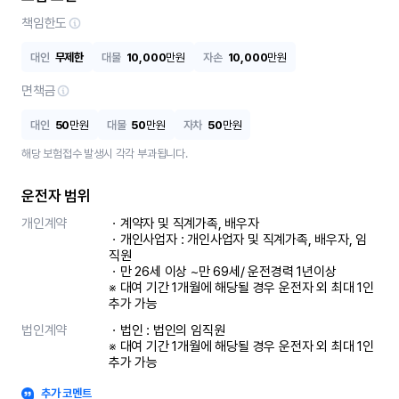
책임한도
대인
무제한
대물
10,000
만원
자손
10,000
만원
면책금
대인
50
만원
대물
50
만원
자차
50
만원
해당 보험접수 발생시 각각 부과됩니다.
운전자 범위
개인계약
ㆍ계약자 및 직계가족, 배우자

ㆍ개인사업자 : 개인사업자 및 직계가족, 배우자, 임
직원

ㆍ만 26세 이상 ~만 69세/ 운전경력 1년이상

※ 대여 기간 1개월에 해당될 경우 운전자 외 최대 1인 
추가 가능
법인계약
ㆍ법인 : 법인의 임직원

※ 대여 기간 1개월에 해당될 경우 운전자 외 최대 1인 
추가 가능
추가 코멘트