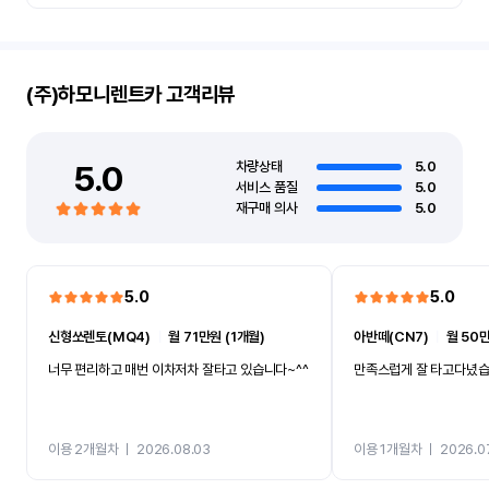
(주)하모니렌트카
고객리뷰
5.0
차량상태
5.0
서비스 품질
5.0
재구매 의사
5.0
5.0
5.0
신형쏘렌토(MQ4)
ㅣ
월 71만원 (1개월)
아반떼(CN7)
ㅣ
월 50만
너무 편리하고 매번 이차저차 잘타고 있습니다~^^
만족스럽게 잘 타고다녔
이용 2개월차
ㅣ
2026.08.03
이용 1개월차
ㅣ
2026.0