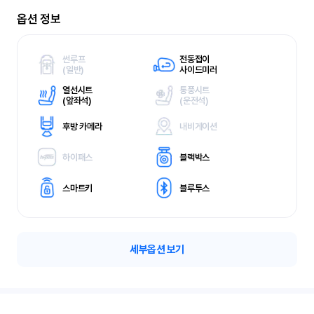
옵션 정보
썬루프
전동접이
(
일반)
사이드미러
열선시트
통풍시트
(
앞좌석)
(
운전석)
후방 카메라
내비게이션
하이패스
블랙박스
스마트키
블루투스
세부옵션 보기