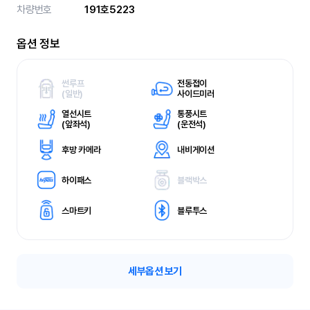
차량번호
191호5223
옵션 정보
썬루프
전동접이
(
일반)
사이드미러
열선시트
통풍시트
(
앞좌석)
(
운전석)
후방 카메라
내비게이션
하이패스
블랙박스
스마트키
블루투스
세부옵션 보기