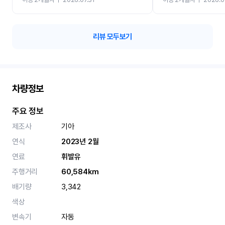
카 렌트 고민없이 강추합니
리뷰 모두보기
차량정보
주요 정보
제조사
기아
연식
2023년 2월
연료
휘발유
주행거리
60,584km
배기량
3,342
색상
변속기
자동