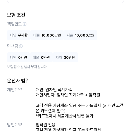
보험 조건
책임한도
대인
무제한
대물
10,000
만원
자손
10,000
만원
면책금
대인
0
만원
대물
0
만원
자차
30
만원
보험접수 발생시 부과됩니다.
운전자 범위
개인계약
개인: 임차인 직계가족 

개인사업자: 임차인 직계가족 + 임직원

고객 전용 가상계좌 입금 또는 카드결제 (※ 개인 고객
은 카드결제 필수)

*카드결제시 세금계산서 발행 불가
법인계약
임직원 전용

고객 전용 가상계좌 입금 또는 카드결제
