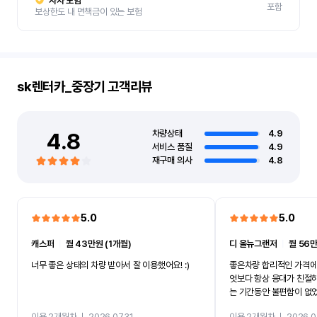
자차 보험
포함
보상한도 내 면책금이 있는 보험
sk렌터카_중장기
고객리뷰
4.8
차량상태
4.9
서비스 품질
4.9
재구매 의사
4.8
5.0
5.0
캐스퍼
ㅣ
월 43만원 (1개월)
디 올뉴그랜저
ㅣ
월 56만
너무 좋은 상태의 차량 받아서 잘 이용했어요! :)
좋은차량 합리적인 가격에
엇보다 항상 응대가 친절
는 기간동안 불편함이 없
까지 진행할만큼 여러가지
이용 2개월차
ㅣ
2026.07.31
이용 2개월차
ㅣ
2026.0