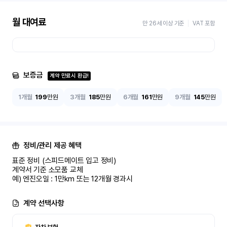
월 대여료
만 26세 이상 기준
VAT 포함
보증금
계약 만료시 환급!
1개월
199
만원
3개월
185
만원
6개월
161
만원
9개월
145
만원
정비/관리 제공 혜택
표준 정비 (스피드메이트 입고 정비)

계약서 기준 소모품 교체

예) 엔진오일 : 1만km 또는 12개월 경과시
계약 선택사항