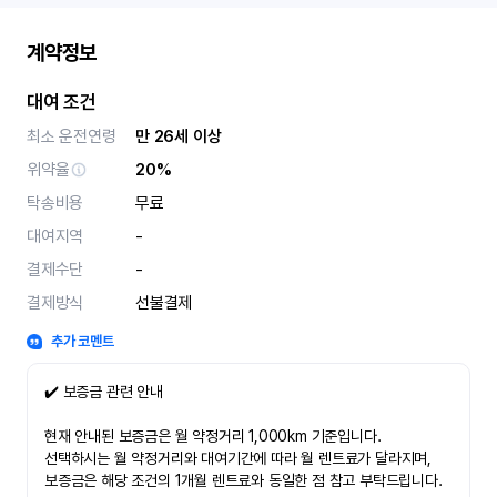
계약정보
대여 조건
최소 운전연령
만 26세 이상
위약율
20%
탁송비용
무료
대여지역
-
결제수단
-
결제방식
선불결제
추가 코멘트
✔️ 보증금 관련 안내
현재 안내된 보증금은 월 약정거리 1,000km 기준입니다.
선택하시는 월 약정거리와 대여기간에 따라 월 렌트료가 달라지며,
보증금은 해당 조건의 1개월 렌트료와 동일한 점 참고 부탁드립니다.