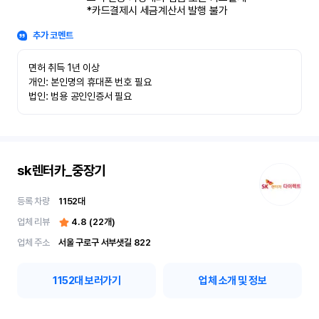
*카드결제시 세금계산서 발행 불가
추가 코멘트
면허 취득 1년 이상

개인: 본인명의 휴대폰 번호 필요

법인: 범용 공인인증서 필요
sk렌터카_중장기
등록 차량
1152
대
업체 리뷰
4.8
(
22
개)
업체 주소
서울 구로구 서부샛길 822
1152
대 보러가기
업체 소개 및 정보