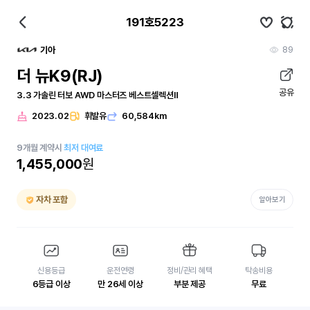
191호5223
89
기아
더 뉴K9(RJ)
공유
3.3 가솔린 터보 AWD 마스터즈 베스트셀렉션Ⅱ
2023.02
휘발유
60,584km
9
개월
계약시
최저 대여료
1,455,000
원
자차 포함
알아보기
신용등급
운전연령
정비/관리 혜택
탁송비용
6등급 이상
만 26세 이상
부분 제공
무료