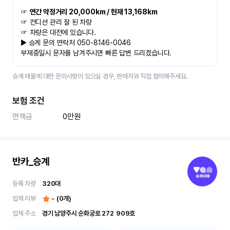
☞ 
연간 약정거리 20,000km / 현재 13,168km
☞ 컨디션 관리 잘 된 차량
☞ 차량은 대전에 있습니다.
▶ 승계 문의 연락처 050-8146-0046
부재중일시 문자를 남겨주시면 빠른 답변 드리겠습니다.
승계 매물에 대한 문의사항이 있으실 경우, 판매자와 직접 협의해주세요.
보험 조건
면책금
0만원
반카_승계
등록 차량
320
대
업체 리뷰
-
(
0
개)
업체 주소
경기 남양주시 순화궁로 272	909호