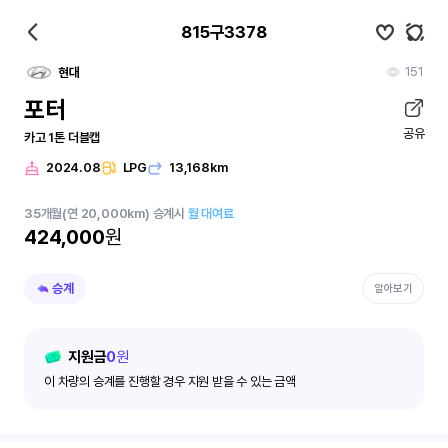
815구3378
151
현대
포터
공유
카고 1톤 더블캡
2024.08
LPG
13,168km
35
개월
(연 20,000km)
승계시
월 대여료
424,000
원
승계
알아보기
지원금
0
원
이 차량의 승계를 진행할 경우 지원 받을 수 있는 금액