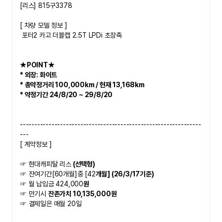
[리스] 815구3378
​[ 차량 모델 정보 ]
 포터2 카고 더블캡 2.5T LPDi 초장축
★POINT★   
* 외장: 화이트
* 총약정거리 100,000km / 현재 13,168km 
* 약정기간 24/8/20 ~ 29/8/20
 ​
---------------------------------------------------------------
---
[ 계약정보 ]
☞ 현대캐피탈 리스
 (선택형)
☞ 잔여기간[60개월]중 [42
개월] (26/3/17기준)
☞ 월 납입금 424,000
원 
☞ 만기시 
잔존가치 10,135,000원
☞ 결제일은 매월 20일