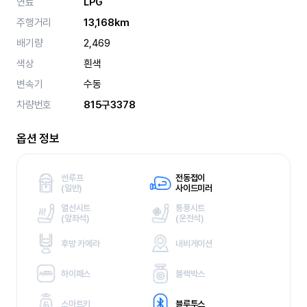
연료
LPG
주행거리
13,168km
배기량
2,469
색상
흰색
변속기
수동
차량번호
815구3378
옵션 정보
썬루프
전동접이
(
일반)
사이드미러
열선시트
통풍시트
(
앞좌석)
(
운전석)
후방 카메라
내비게이션
하이패스
블랙박스
스마트키
블루투스