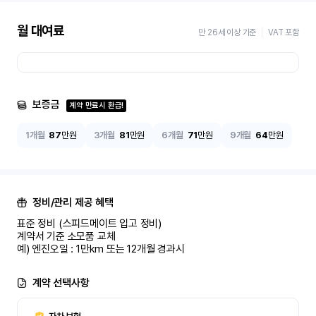
월 대여료
만 26세 이상 기준
VAT 포함
보증금
계약 만료시 환급!
1개월
87
만원
3개월
81
만원
6개월
71
만원
9개월
64
만원
정비/관리 제공 혜택
표준 정비 (스피드메이트 입고 정비)

계약서 기준 소모품 교체

예) 엔진오일 : 1만km 또는 12개월 경과시
계약 선택사항