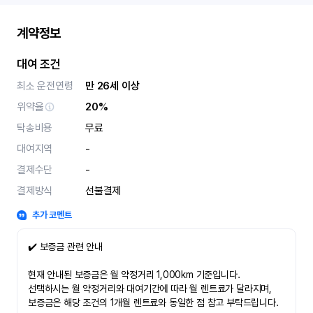
계약정보
대여 조건
최소 운전연령
만 26세 이상
위약율
20%
탁송비용
무료
대여지역
-
결제수단
-
결제방식
선불결제
추가 코멘트
✔️ 보증금 관련 안내
현재 안내된 보증금은 월 약정거리 1,000km 기준입니다.
선택하시는 월 약정거리와 대여기간에 따라 월 렌트료가 달라지며,
보증금은 해당 조건의 1개월 렌트료와 동일한 점 참고 부탁드립니다.