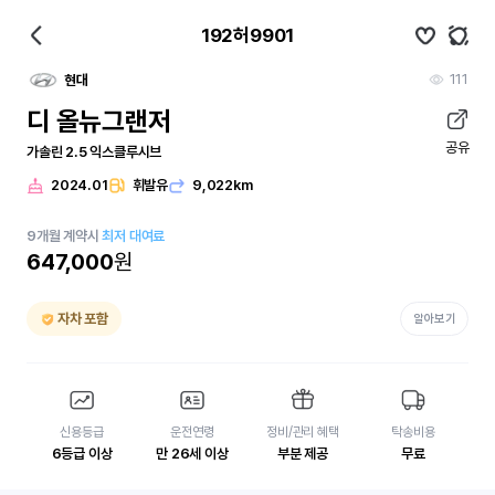
192허9901
111
현대
디 올뉴그랜저
공유
가솔린 2.5 익스클루시브
2024.01
휘발유
9,022km
9
개월
계약시
최저 대여료
647,000
원
자차 포함
알아보기
신용등급
운전연령
정비/관리 혜택
탁송비용
6등급 이상
만 26세 이상
부분 제공
무료