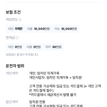
보험 조건
책임한도
대인
무제한
대물
10,000
만원
자손
10,000
만원
면책금
대인
0
만원
대물
0
만원
자차
30
만원
보험접수 발생시 부과됩니다.
운전자 범위
개인계약
개인: 임차인 직계가족 

개인사업자: 임차인 직계가족 + 임직원

고객 전용 가상계좌 입금 또는 카드결제 (※ 개인 고객
은 카드결제 필수)

*카드결제시 세금계산서 발행 불가
법인계약
임직원 전용

고객 전용 가상계좌 입금 또는 카드결제
