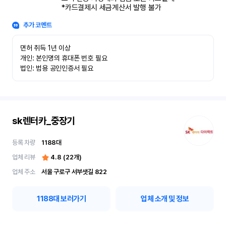
*카드결제시 세금계산서 발행 불가
추가 코멘트
면허 취득 1년 이상

개인: 본인명의 휴대폰 번호 필요

법인: 범용 공인인증서 필요
sk렌터카_중장기
등록 차량
1188
대
업체 리뷰
4.8
(
22
개)
업체 주소
서울 구로구 서부샛길 822
1188
대 보러가기
업체 소개 및 정보