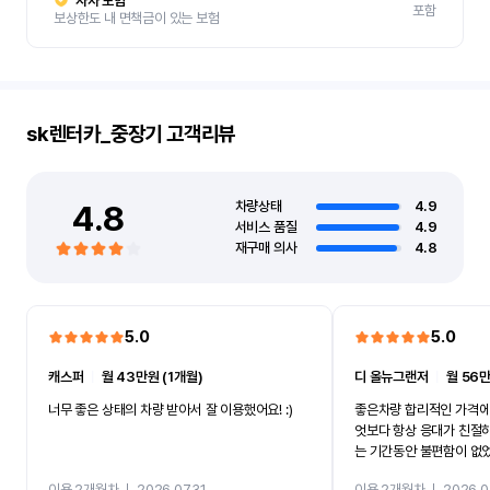
자차 보험
포함
보상한도 내 면책금이 있는 보험
sk렌터카_중장기
고객리뷰
4.8
차량상태
4.9
서비스 품질
4.9
재구매 의사
4.8
5.0
5.0
캐스퍼
ㅣ
월 43만원 (1개월)
디 올뉴그랜저
ㅣ
월 56만
너무 좋은 상태의 차량 받아서 잘 이용했어요! :)
좋은차량 합리적인 가격에
엇보다 항상 응대가 친절
는 기간동안 불편함이 없
까지 진행할만큼 여러가지
이용 2개월차
ㅣ
2026.07.31
이용 2개월차
ㅣ
2026.0