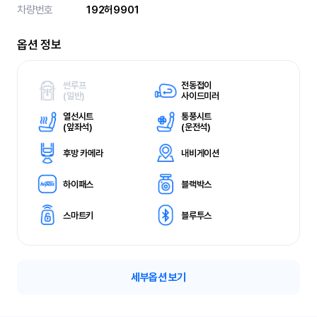
차량번호
192허9901
옵션 정보
썬루프
전동접이
(
일반)
사이드미러
열선시트
통풍시트
(
앞좌석)
(
운전석)
후방 카메라
내비게이션
하이패스
블랙박스
스마트키
블루투스
세부옵션 보기