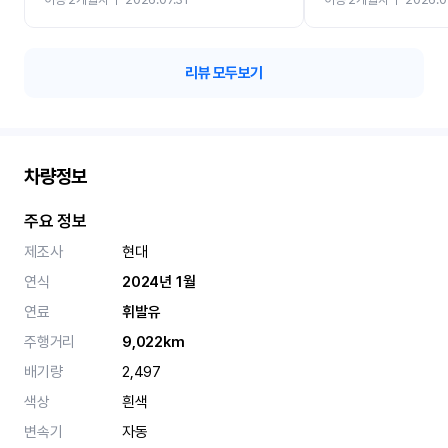
카 렌트 고민없이 강추합니
리뷰 모두보기
차량정보
주요 정보
제조사
현대
연식
2024년 1월
연료
휘발유
주행거리
9,022km
배기량
2,497
색상
흰색
변속기
자동