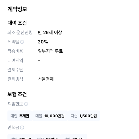
계약정보
대여 조건
최소 운전연령
만 26세 이상
위약율
30%
탁송비용
일부지역 무료
대여지역
-
결제수단
-
결제방식
선불결제
보험 조건
책임한도
대인
무제한
대물
10,000
만원
자손
1,500
만원
면책금