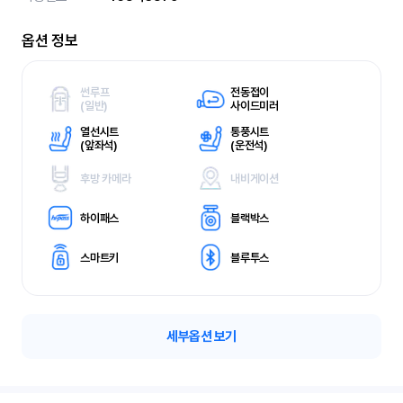
옵션 정보
썬루프
전동접이
(
일반)
사이드미러
열선시트
통풍시트
(
앞좌석)
(
운전석)
후방 카메라
내비게이션
하이패스
블랙박스
스마트키
블루투스
세부옵션 보기