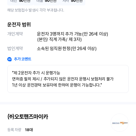
대인
50
만원
대물
50
만원
자차
50
만원
해당 보험접수 발생시 각각 부과됩니다.
운전자 범위
개인계약
운전자 3명까지 추가 가능(만 26세 이상)

(본인/ 직계 가족/ 제 3자)
법인계약
소속된 임직원 한정(만 26세 이상)
추가 코멘트
"제 2운전자 추가 시 운행가능

면허증 필히 제시 / 추가되지 않은 운전자 운행시 보험처리 불가

1년 이상 운전경력 보유자에 한하여 운행이 가능합니다."
㈜오토핸즈마이카
등록 차량
18
대