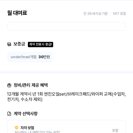
월 대여료
만 26세 이상 기준
VAT 포함
보증금
계약 만료시 환급!
undefined개월
30
만원
정비/관리 제공 혜택
12개월 계약시 년 1회 엔진오일set/브레이크패드/와이퍼 교체(수입차, 
전기차, 수소차 제외)
계약 선택사항
자차 보험
포함
보상한도 내 면책금이 있는 보험