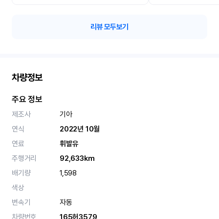
리뷰 모두보기
차량정보
주요 정보
제조사
기아
연식
2022년 10월
연료
휘발유
주행거리
92,633km
배기량
1,598
색상
변속기
자동
차량번호
165허3579