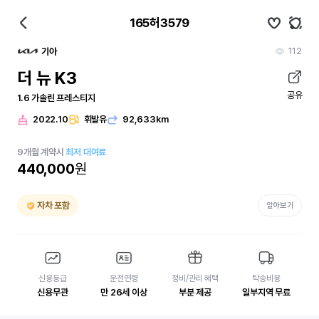
165허3579
112
기아
더 뉴 K3
공유
1.6 가솔린 프레스티지
2022.10
휘발유
92,633km
9
개월
계약시
최저 대여료
440,000
원
자차 포함
알아보기
신용등급
운전연령
정비/관리 혜택
탁송비용
신용무관
만 26세 이상
부분 제공
일부지역 무료