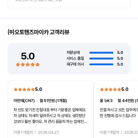
㈜오토핸즈마이카
고객리뷰
5.0
차량상태
5.0
서비스 품질
5.0
재구매 의사
5.0
5.0
5.0
아반떼(CN7)
ㅣ
월 51만원 (1개월)
올 뉴K3
ㅣ
월 44만원 (
차 인도 받기전 친절대응 부터 기분좋은 업체예요.
친절 하시고 모든 업무에 
차 상태도 자세히 알려주시고 차 상태도 생각했던
한 진행에 감사 드립니다
것보다 훨씬 좋아요. 차 관리 꼼꼼히 하는 업체인것
같아서 앞으로도 이용할것같아요.
이용 1개월차
ㅣ
2026.04.27
이용 1개월차
ㅣ
2026.0