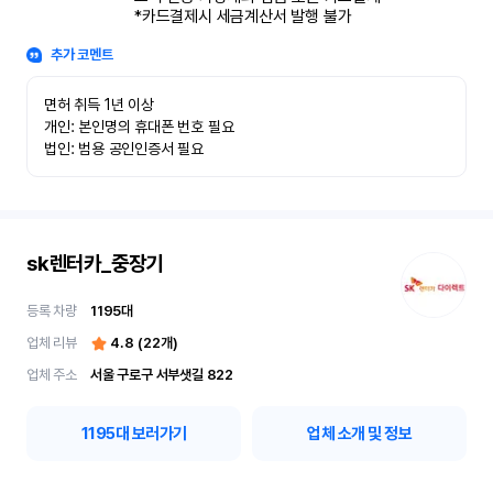
*카드결제시 세금계산서 발행 불가
추가 코멘트
면허 취득 1년 이상

개인: 본인명의 휴대폰 번호 필요

법인: 범용 공인인증서 필요
sk렌터카_중장기
등록 차량
1195
대
업체 리뷰
4.8
(
22
개)
업체 주소
서울 구로구 서부샛길 822
1195
대 보러가기
업체 소개 및 정보