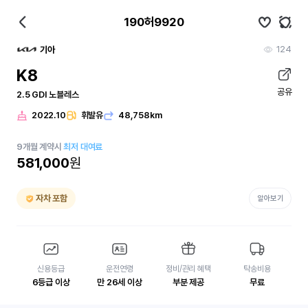
190허9920
124
기아
K8
공유
2.5 GDI 노블레스
2022.10
휘발유
48,758km
9
개월
계약시
최저 대여료
581,000
원
자차 포함
알아보기
신용등급
운전연령
정비/관리 혜택
탁송비용
6등급 이상
만 26세 이상
부분 제공
무료