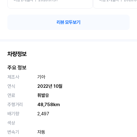
카 렌트 고민없이 강추합니
리뷰 모두보기
차량정보
주요 정보
제조사
기아
연식
2022년 10월
연료
휘발유
주행거리
48,758km
배기량
2,497
색상
변속기
자동