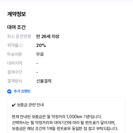
계약정보
대여 조건
최소 운전연령
만 26세 이상
위약율
20%
탁송비용
무료
대여지역
-
결제수단
-
결제방식
선불결제
추가 코멘트
✔️ 보증금 관련 안내
현재 안내된 보증금은 월 약정거리 1,000km 기준입니다.
선택하시는 월 약정거리와 대여기간에 따라 월 렌트료가 달라지며,
보증금은 해당 조건의 1개월 렌트료와 동일한 점 참고 부탁드립니다.