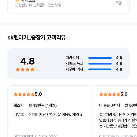
자차 보험
포함
보상한도 내 면책금이 있는 보험
sk렌터카_중장기
고객리뷰
4.8
차량상태
4.9
서비스 품질
4.9
재구매 의사
4.8
5.0
5.0
캐스퍼
ㅣ
월 43만원 (1개월)
디 올뉴그랜저
ㅣ
월 56만
너무 좋은 상태의 차량 받아서 잘 이용했어요! :)
좋은차량 합리적인 가격에
엇보다 항상 응대가 친절
는 기간동안 불편함이 없
까지 진행할만큼 여러가지
이용 2개월차
ㅣ
2026.07.31
이용 2개월차
ㅣ
2026.0