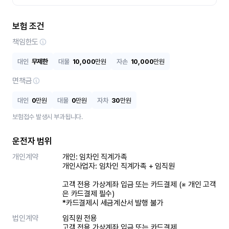
보험 조건
책임한도
대인
무제한
대물
10,000
만원
자손
10,000
만원
면책금
대인
0
만원
대물
0
만원
자차
30
만원
보험접수 발생시 부과됩니다.
운전자 범위
개인계약
개인: 임차인 직계가족 

개인사업자: 임차인 직계가족 + 임직원

고객 전용 가상계좌 입금 또는 카드결제 (※ 개인 고객
은 카드결제 필수)

*카드결제시 세금계산서 발행 불가
법인계약
임직원 전용

고객 전용 가상계좌 입금 또는 카드결제
