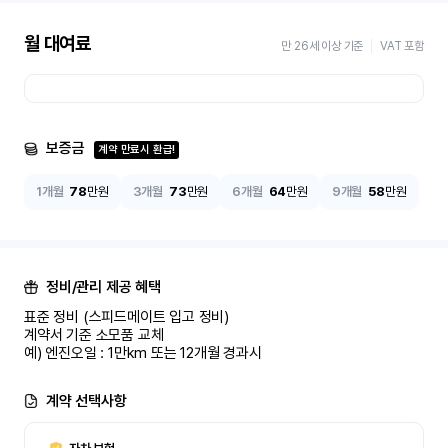
월 대여료
만 26세 이상 기준
VAT 포함
보증금
계약 만료시 환급!
1개월
78
만원
3개월
73
만원
6개월
64
만원
9개월
58
만원
정비/관리 제공 혜택
표준 정비 (스피드메이트 입고 정비)

계약서 기준 소모품 교체

예) 엔진오일 : 1만km 또는 12개월 경과시
계약 선택사항