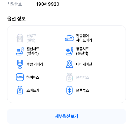
차량번호
190허9920
옵션 정보
썬루프
전동접이
(
일반)
사이드미러
열선시트
통풍시트
(
앞좌석)
(
운전석)
후방 카메라
내비게이션
하이패스
블랙박스
스마트키
블루투스
세부옵션 보기