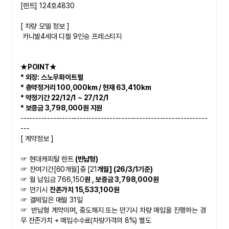
[렌트] 124호4830
​[ 차량 모델 정보 ]
 카니발4세대 디젤 9인승 프레스티지
★POINT★   
* 외장: 스노우화이트펄
* 총약정거리 100,000km / 현재 63,410km 
* 약정기간 22/12/1 ~ 27/12/1
 ​
* 보증금 3,798,000원 지원
---------------------------------------------------------------
---
[ 계약정보 ]
☞ 현대캐피탈 렌트
 (반납형)
☞ 잔여기간[60개월]중 [21
개월] (26/3/1기준)
☞ 월 납입금 766,150
원 , 보증금 3,798,000원
☞ 만기시 
잔존가치 15,533,100원
☞ 결제일은 매월 31일
☞  
반납형 계약이며, 중도해지 또는 만기시 차량 매입을 진행하는 경
우 잔존가치 + 매입수수료(차량가격의 8%) 별도