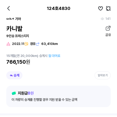
124호4830
141
기아
카니발
공유
9인승 프레스티지
2022.11
경유
63,410km
15
개월
(연 20,000km)
승계시
월 대여료
766,150
원
승계
알아보기
지원금
0
원
이 차량의 승계를 진행할 경우 지원 받을 수 있는 금액