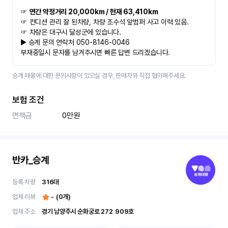
☞ 
연간 약정거리 20,000km / 현재 63,410km
☞ 컨디션 관리 잘 된차량, 차량 조수석 앞범퍼 사고 이력 있음.
☞ 차량은 대구시 달성군에 있습니다.
▶ 승계 문의 연락처 050-8146-0046
부재중일시 문자를 남겨주시면 빠른 답변 드리겠습니다.
승계 매물에 대한 문의사항이 있으실 경우, 판매자와 직접 협의해주세요.
보험 조건
면책금
0만원
반카_승계
등록 차량
316
대
업체 리뷰
-
(
0
개)
업체 주소
경기 남양주시 순화궁로 272	909호