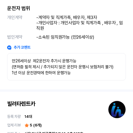
운전자 범위
개인계약
-계약자 및 직계가족, 배우자, 제3자

-개인사업자 : 개인사업자 및 직계가족 , 배우자 , 임
직원
법인계약
-소속된 임직원가능 (만26세이상)
추가 코멘트
만26세이상  제2운전자 추가시 운행가능

(면허증 필히 제시 / 추가되지 않은 운전자 운행시 보험처리 불가)

1년 이상 운전경력에 한하여 운행가능
빌려타렌트카
등록 차량
14
대
업체 리뷰
5
(
6
개)