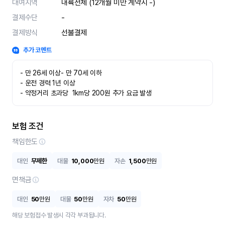
대여지역
내륙전체 (12개월 미만 계약시 -)
결제수단
-
결제방식
선불결제
추가 코멘트
- 만 26세 이상- 만 70세 이하
- 운전 경력 1년 이상
- 약정거리 초과당  1km당 200원 추가 요금 발생
보험 조건
책임한도
대인
무제한
대물
10,000
만원
자손
1,500
만원
면책금
대인
50
만원
대물
50
만원
자차
50
만원
해당 보험접수 발생시 각각 부과됩니다.