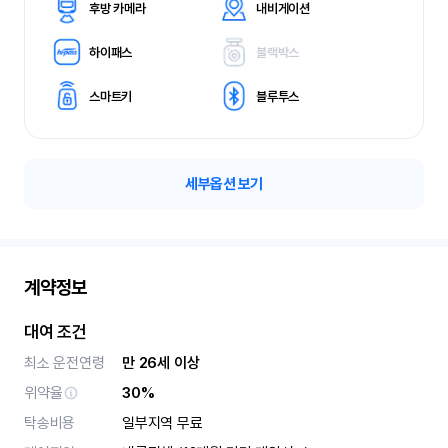
후방 카메라
내비게이션
하이패스
블랙박스
스마트키
블루투스
세부옵션 보기
계약정보
대여 조건
최소 운전연령
만 26세 이상
위약율
30%
탁송비용
일부지역 무료