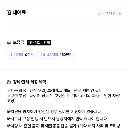
월 대여료
만 26세 이상 기준
보증금
계약 만료시 환급!
1-11개월
0
만원
24-48개월
150
만원
정비/관리 제공 혜택
✅제공 항목 : 엔진 오일, 브레이크 패드 , 전구, 에어컨 필터

✅고객 부담 : 타이어 펑크 및 찢어짐 및 기타 고객의 과실로 인한 차량 
고장,

☢️차량을 방치하여 방전된 경우 정비를 지원하지 않습니다.

☢️사고나 고장 발생 시 반드시 담당자에게 연락 주셔야 합니다.

☢️차량 내 흡연 금지 및 애완동물 탑승 불가 (계약 해지 사유 및 크리닝 