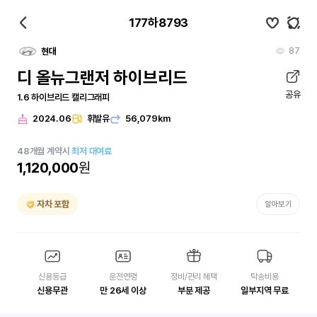
177하8793
87
현대
디 올뉴그랜저 하이브리드
공유
1.6 하이브리드 캘리그래피
2024.06
휘발유
56,079km
48
개월
계약시
최저 대여료
1,120,000
원
자차 포함
알아보기
신용등급
운전연령
정비/관리 혜택
탁송비용
신용무관
만 26세 이상
부분 제공
일부지역 무료