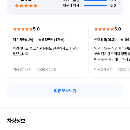
재구매 의사
5.0
5.0
5.0
더 뉴모닝(JA)
ㅣ
월 58만원 (1개월)
신형 K5(DL3)
ㅣ
월 66
차량상태도 좋고 직원분들도 친절하시고 한달간
외근이 많은 직업이라 렌
잘탔습니다
부터 단기렌트까지 정말 
에는 늦은 시간에 급하게
앞까지 차량을 가져다주셔
이용 2개월차
ㅣ
2026.06.28
이용 2개월차
ㅣ
2026.0
무엇보다 직원분들의 친절
까지 너무 잘 되어 있어서
다’는 느낌을 받았어요. 결
로 만족도가 높았고, 정말
리뷰 모두보기
특히 여성분들께 더 추천드
가 정말 잘 되어 있어서 
요! 믿고 이용하셔도 되는 
차량정보