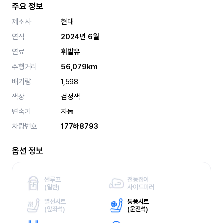
주요 정보
제조사
현대
연식
2024년 6월
연료
휘발유
주행거리
56,079km
배기량
1,598
색상
검정색
변속기
자동
차량번호
177하8793
옵션 정보
썬루프
전동접이
(
일반)
사이드미러
열선시트
통풍시트
(
앞좌석)
(
운전석)