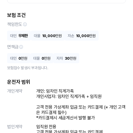
보험 조건
책임한도
대인
무제한
대물
10,000
만원
자손
10,000
만원
면책금
대인
0
만원
대물
0
만원
자차
30
만원
보험접수 발생시 부과됩니다.
운전자 범위
개인계약
개인: 임차인 직계가족 

개인사업자: 임차인 직계가족 + 임직원

고객 전용 가상계좌 입금 또는 카드결제 (※ 개인 고객
은 카드결제 필수)

*카드결제시 세금계산서 발행 불가
법인계약
임직원 전용

고객 전용 가상계좌 입금 또는 카드결제
