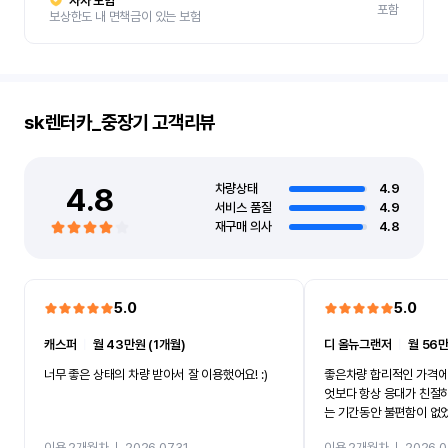
자차 보험
포함
보상한도 내 면책금이 있는 보험
sk렌터카_중장기
고객리뷰
4.8
차량상태
4.9
서비스 품질
4.9
재구매 의사
4.8
5.0
5.0
캐스퍼
ㅣ
월 43만원 (1개월)
디 올뉴그랜저
ㅣ
월 56만
너무 좋은 상태의 차량 받아서 잘 이용했어요! :)
좋은차량 합리적인 가격에
엇보다 항상 응대가 친절
는 기간동안 불편함이 없
까지 진행할만큼 여러가지
이용 2개월차
ㅣ
2026.07.31
이용 2개월차
ㅣ
2026.0