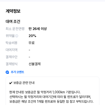
계약정보
대여 조건
최소 운전연령
만 26세 이상
위약율
20%
탁송비용
무료
대여지역
-
결제수단
-
결제방식
선불결제
추가 코멘트
✔️ 보증금 관련 안내
현재 안내된 보증금은 월 약정거리 1,000km 기준입니다.
선택하시는 월 약정거리와 대여기간에 따라 월 렌트료가 달라지며,
보증금은 해당 조건의 1개월 렌트료와 동일한 점 참고 부탁드립니다.