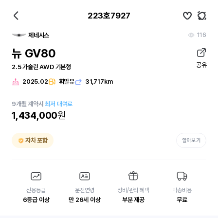
223호7927
116
제네시스
뉴 GV80
공유
2.5 가솔린 AWD 기본형
2025.02
휘발유
31,717km
9
개월
계약시
최저 대여료
1,434,000
원
자차 포함
알아보기
신용등급
운전연령
정비/관리 혜택
탁송비용
6등급 이상
만 26세 이상
부분 제공
무료