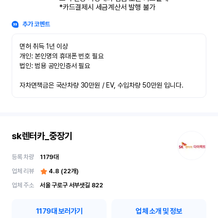
*카드결제시 세금계산서 발행 불가
추가 코멘트
면허 취득 1년 이상

개인: 본인명의 휴대폰 번호 필요

법인: 범용 공인인증서 필요

자차면책금은 국산차량 30만원 / EV, 수입차량 50만원 입니다.
sk렌터카_중장기
등록 차량
1179
대
업체 리뷰
4.8
(
22
개)
업체 주소
서울 구로구 서부샛길 822
1179
대 보러가기
업체 소개 및 정보