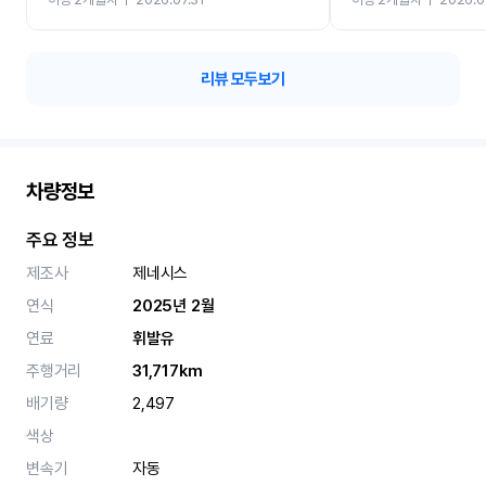
카 렌트 고민없이 강추합니
리뷰 모두보기
차량정보
주요 정보
제조사
제네시스
연식
2025년 2월
연료
휘발유
주행거리
31,717km
배기량
2,497
색상
변속기
자동