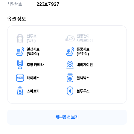
차량번호
223호7927
옵션 정보
썬루프
전동접이
(
일반)
사이드미러
열선시트
통풍시트
(
앞좌석)
(
운전석)
후방 카메라
내비게이션
하이패스
블랙박스
스마트키
블루투스
세부옵션 보기