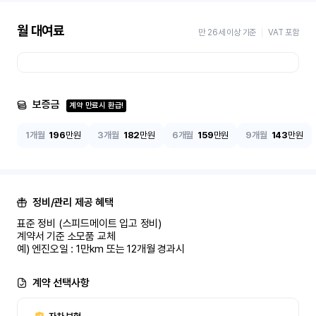
월 대여료
만 26세 이상 기준
VAT 포함
보증금
계약 만료시 환급!
1개월
196
만원
3개월
182
만원
6개월
159
만원
9개월
143
만원
정비/관리 제공 혜택
표준 정비 (스피드메이트 입고 정비)

계약서 기준 소모품 교체

예) 엔진오일 : 1만km 또는 12개월 경과시
계약 선택사항