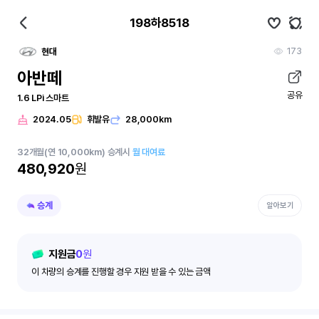
198하8518
173
현대
아반떼
공유
1.6 LPi 스마트
2024.05
휘발유
28,000km
32
개월
(연 10,000km)
승계시
월 대여료
480,920
원
승계
알아보기
지원금
0
원
이 차량의 승계를 진행할 경우 지원 받을 수 있는 금액