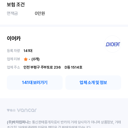
보험 조건
면책금
0만원
이어카
등록 차량
141
대
업체 리뷰
-
(
0
개)
업체 주소
인천 부평구 주부토로 236	D동 1514호
141
대 보러가기
업체 소개 및 정보
(주)박차컴퍼니
는 통신판매중개자로서 반카의 거래 당사자가 아니며 상품정보, 거래
조건 및 거래에 관련한 의무와 책임은 각 판매자에게 있습니다.