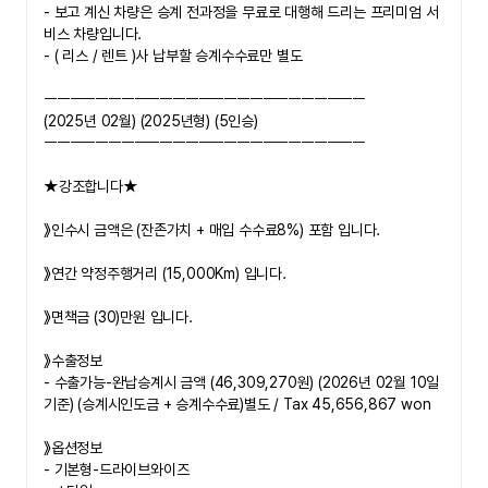
- 보고 계신 차량은 승계 전과정을 무료로 대행해 드리는 프리미엄 서
비스 차량입니다.
- ( 리스 / 렌트 )사 납부할 승계수수료만 별도
ㅡㅡㅡㅡㅡㅡㅡㅡㅡㅡㅡㅡㅡㅡㅡㅡㅡㅡㅡㅡㅡㅡㅡㅡㅡ
(2025년 02월) (2025년형) (5인승)
ㅡㅡㅡㅡㅡㅡㅡㅡㅡㅡㅡㅡㅡㅡㅡㅡㅡㅡㅡㅡㅡㅡㅡㅡㅡ
★강조합니다★
》
인수시 금액은 (잔존가치 + 매입 수수료8%) 포함 입니다.
》연간 약정주행거리 (15,000Km) 입니다.
》면책금 (30)만원 입니다.
》수출정보
- 
수출가능-완납승계시 금액 (46,309,270원) (2026년 02월 10일 
기준) (승계시인도금 + 승계수수료)별도 / Tax 45,656,867 won
》옵션정보
- 기본형-드라이브와이즈