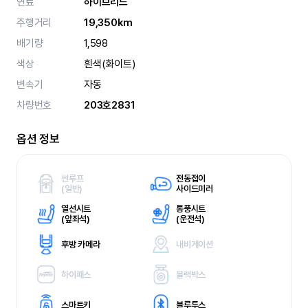
연료
하이브리드
주행거리
19,350km
배기량
1,598
색상
흰색(화이트)
변속기
자동
차량번호
203호2831
옵션 정보
썬루프
전동접이
(
일반)
사이드미러
열선시트
통풍시트
(
앞좌석)
(
운전석)
후방 카메라
내비게이션
하이패스
블랙박스
스마트키
블루투스