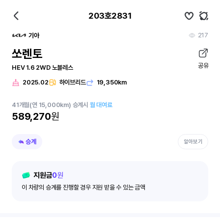
203호2831
217
기아
쏘렌토
공유
HEV 1.6 2WD 노블레스
2025.02
하이브리드
19,350km
41
개월
(연 15,000km)
승계시
월 대여료
589,270
원
승계
알아보기
지원금
0
원
이 차량의 승계를 진행할 경우 지원 받을 수 있는 금액