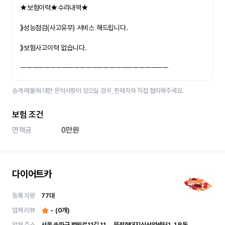
★보험이력★수리내역★
》성능점검(사고유무) 서비스 해드립니다.
》보험사고이력 없습니다.
ㅡㅡㅡㅡㅡㅡㅡㅡㅡㅡㅡㅡㅡㅡㅡㅡㅡㅡㅡㅡㅡㅡㅡㅡㅡ
승계 매물에 대한 문의사항이 있으실 경우, 판매자와 직접 협의해주세요.
보험 조건
면책금
0만원
다이어트카
등록 차량
77
대
업체 리뷰
-
(
0
개)
업체 주소
서울 송파구 법원로11길 11	문정현대지식산업센터1-1 B동 