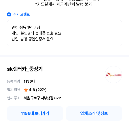
*카드결제시 세금계산서 발행 불가
추가 코멘트
면허 취득 1년 이상

개인: 본인명의 휴대폰 번호 필요

법인: 범용 공인인증서 필요
sk렌터카_중장기
등록 차량
1196
대
업체 리뷰
4.8
(
22
개)
업체 주소
서울 구로구 서부샛길 822
1196
대 보러가기
업체 소개 및 정보