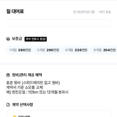
월 대여료
만 26세 이상 기준
VAT 포함
보증금
계약 만료시 환급!
1개월
280
만원
3개월
260
만원
6개월
226
만원
9개월
204
만원
정비/관리 제공 혜택
표준 정비 (스피드메이트 입고 정비)

계약서 기준 소모품 교체

예) 엔진오일 : 1만km 또는 12개월 경과시
계약 선택사항