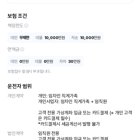
보험 조건
책임한도
대인
무제한
대물
10,000
만원
자손
10,000
만원
면책금
대인
0
만원
대물
0
만원
자차
30
만원
보험접수 발생시 부과됩니다.
운전자 범위
개인계약
개인: 임차인 직계가족 

개인사업자: 임차인 직계가족 + 임직원

고객 전용 가상계좌 입금 또는 카드결제 (※ 개인 고객
은 카드결제 필수)

*카드결제시 세금계산서 발행 불가
법인계약
임직원 전용

고객 전용 가상계좌 입금 또는 카드결제
