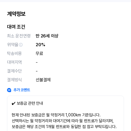
계약정보
대여 조건
최소 운전연령
만 26세 이상
위약율
20%
탁송비용
무료
대여지역
-
결제수단
-
결제방식
선불결제
추가 코멘트
✔️ 보증금 관련 안내
현재 안내된 보증금은 월 약정거리 1,000km 기준입니다.
선택하시는 월 약정거리와 대여기간에 따라 월 렌트료가 달라지며,
보증금은 해당 조건의 1개월 렌트료와 동일한 점 참고 부탁드립니다.