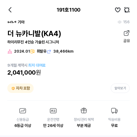
191호1100
156
기아
더 뉴카니발(KA4)
공유
하이리무진 4인승 가솔린 시그니처
2024.01
휘발유
38,466km
9
개월
계약시
최저 대여료
2,041,000
원
자차 포함
알아보기
신용등급
운전연령
정비/관리 혜택
탁송비용
6등급 이상
만 26세 이상
부분 제공
무료