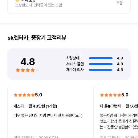
자차 보험
포함
보상한도 내 면책금이 있는 보험
sk렌터카_중장기
고객리뷰
4.8
차량상태
4.9
서비스 품질
4.9
재구매 의사
4.8
5.0
5.0
캐스퍼
ㅣ
월 43만원 (1개월)
디 올뉴그랜저
ㅣ
월 56만
너무 좋은 상태의 차량 받아서 잘 이용했어요! :)
좋은차량 합리적인 가격에
엇보다 항상 응대가 친절
는 기간동안 불편함이 없
까지 진행할만큼 여러가지
이용 2개월차
ㅣ
2026.07.31
이용 2개월차
ㅣ
2026.0