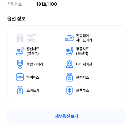
차량번호
191호1100
옵션 정보
썬루프
전동접이
(
일반)
사이드미러
열선시트
통풍시트
(
앞좌석)
(
운전석)
후방 카메라
내비게이션
하이패스
블랙박스
스마트키
블루투스
세부옵션 보기