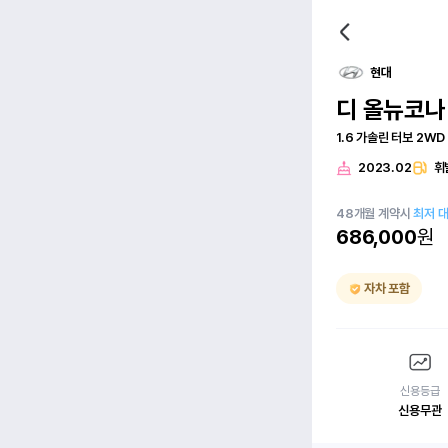
현대
디 올뉴코나
1.6 가솔린 터보 2WD
2023.02
휘
48
개월
계약시
최저 
686,000
원
자차 포함
신용등급
신용무관