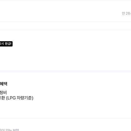
만 26
료시 환급!
 혜택
비 

환 (LPG 차량기준)
금이 있는 보험