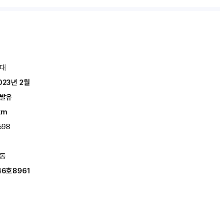
대
023년 2월
발유
km
598
동
46호8961