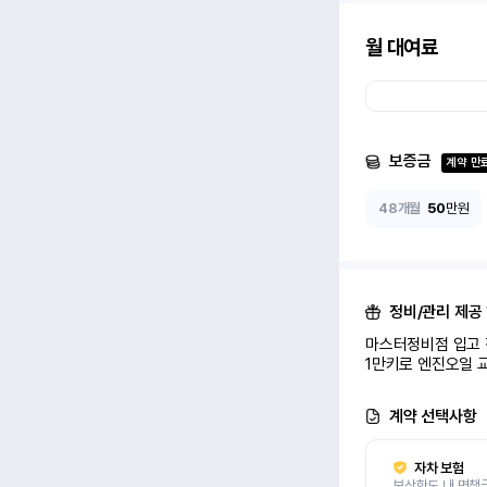
월 대여료
보증금
계약 만
48개월
50
만원
정비/관리 제공
마스터정비점 입고 정
1만키로 엔진오일 교
계약 선택사항
자차 보험
보상한도 내 면책