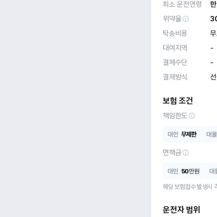
최소 운전연령
만
위약율
3
탁송비용
무
대여지역
-
결제수단
-
결제방식
선
보험 조건
책임한도
대인
무제한
대물
면책금
대인
50
만원
대
해당 보험접수 발생시 
운전자 범위