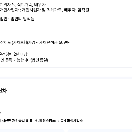
계약자 및 직계가족, 배우자

개인사업자 : 개인사업자 및 직계가족, 배우자, 임직원
법인 : 법인의 임직원
상제도 (자차보험)가입 - 자차 면책금 50만원

운전경력 2년 이상

인 등록 가능합니다(법인 동일)
신차
)
경기 화성시 서신면 재안골길 6-5	 HL홀딩스Flee t-ON 화성사업소