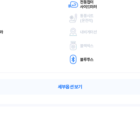
전동접이
사이드미러
통풍시트
(
운전석)
메라
내비게이션
블랙박스
블루투스
세부옵션 보기