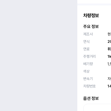
차량정보
주요 정보
제조사
현
연식
2
연료
휘
주행거리
1
배기량
1,
색상
변속기
자
차량번호
1
옵션 정보