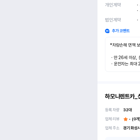
개인계약
ㆍ
ㆍ
법인계약
ㆍ
추가 코멘트
*차량손해 면책 보
ㆍ만 26세 이상, 
ㆍ운전자는 최대 2
하모니렌트카_
등록 차량
32
대
업체 리뷰
-
(
0
개
업체 주소