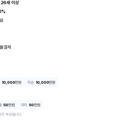
 26세 이상
0%
료
불결제
10,000
만원
자손
10,000
만원
물
50
만원
자차
50
만원
각각 부과됩니다.