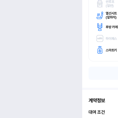
썬루프
(
일반)
열선시트
(
앞좌석)
후방 카
하이패스
스마트키
계약정보
대여 조건