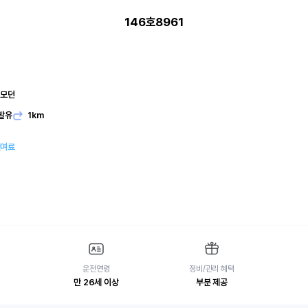
146호8961
 모던
발유
1km
대여료
운전연령
정비/관리 혜택
만 26세 이상
부분 제공