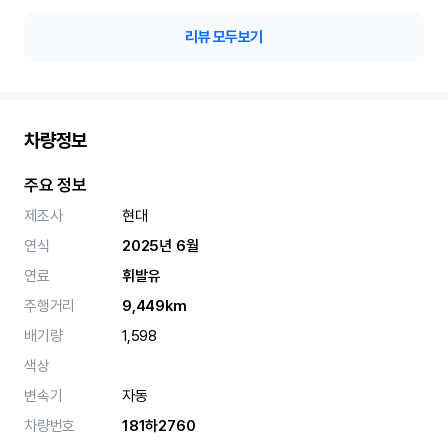
리뷰 모두보기
차량정보
주요 정보
제조사
현대
연식
2025년 6월
연료
휘발유
주행거리
9,449km
배기량
1,598
색상
변속기
자동
차량번호
181하2760