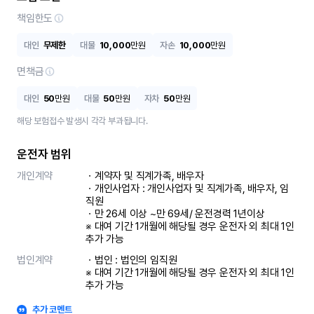
책임한도
대인
무제한
대물
10,000
만원
자손
10,000
만원
면책금
대인
50
만원
대물
50
만원
자차
50
만원
해당 보험접수 발생시 각각 부과됩니다.
운전자 범위
개인계약
ㆍ계약자 및 직계가족, 배우자

ㆍ개인사업자 : 개인사업자 및 직계가족, 배우자, 임
직원

ㆍ만 26세 이상 ~만 69세/ 운전경력 1년이상

※ 대여 기간 1개월에 해당될 경우 운전자 외 최대 1인 
추가 가능
법인계약
ㆍ법인 : 법인의 임직원

※ 대여 기간 1개월에 해당될 경우 운전자 외 최대 1인 
추가 가능
추가 코멘트