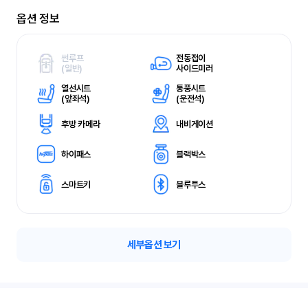
옵션 정보
썬루프
전동접이
(
일반)
사이드미러
열선시트
통풍시트
(
앞좌석)
(
운전석)
후방 카메라
내비게이션
하이패스
블랙박스
스마트키
블루투스
세부옵션 보기