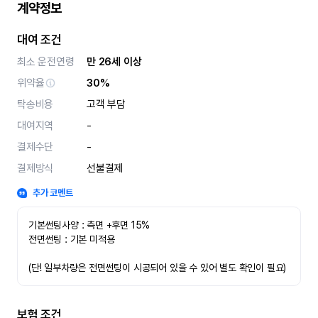
계약정보
대여 조건
최소 운전연령
만 26세 이상
위약율
30%
탁송비용
고객 부담
대여지역
-
결제수단
-
결제방식
선불결제
추가 코멘트
기본썬팅사양 : 측면 +후면 15%
전면썬팅 : 기본 미적용 
(단! 일부차량은 전면썬팅이 시공되어 있을 수 있어 별도 확인이 필요)
보험 조건