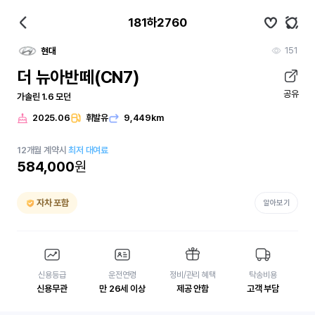
181하2760
151
현대
더 뉴아반떼(CN7)
공유
가솔린 1.6 모던
2025.06
휘발유
9,449km
12
개월
계약시
최저 대여료
584,000
원
자차 포함
알아보기
신용등급
운전연령
정비/관리 혜택
탁송비용
신용무관
만 26세 이상
제공 안함
고객 부담