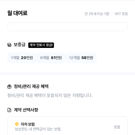
월 대여료
만 26세 이상 기준
VAT 포함
보증금
계약 만료시 환급!
1개월
20
만원
6개월
61
만원
12개월
58
만원
정비/관리 제공 혜택
정비/관리 제공 혜택이 포함되지 않은 차량입니다.
계약 선택사항
자차 보험
포함
보상한도 내 면책금이 있는 보험