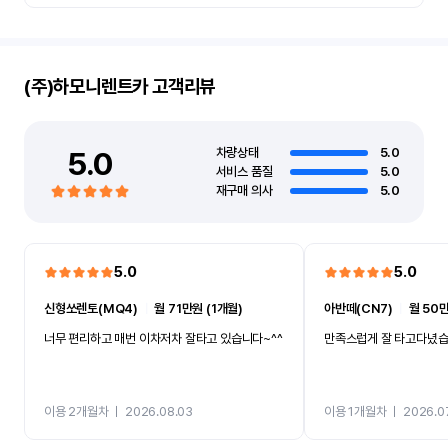
(주)하모니렌트카
고객리뷰
5.0
차량상태
5.0
서비스 품질
5.0
재구매 의사
5.0
5.0
5.0
신형쏘렌토(MQ4)
ㅣ
월 71만원 (1개월)
아반떼(CN7)
ㅣ
월 50만
너무 편리하고 매번 이차저차 잘타고 있습니다~^^
만족스럽게 잘 타고다녔
이용 2개월차
ㅣ
2026.08.03
이용 1개월차
ㅣ
2026.0