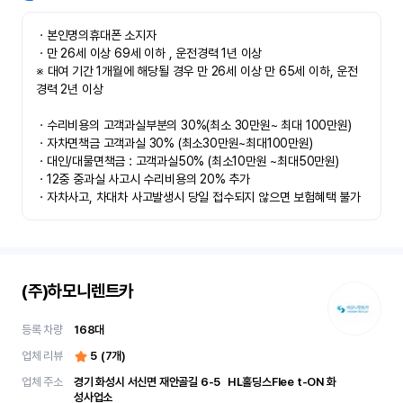
ㆍ본인명의휴대폰 소지자 

ㆍ만 26세 이상 69세 이하 , 운전경력 1년 이상

※ 대여 기간 1개월에 해당될 경우 만 26세 이상 만 65세 이하, 운전
경력 2년 이상

ㆍ수리비용의 고객과실부분의 30%(최소 30만원~ 최대 100만원)

ㆍ자차면책금 고객과실 30% (최소30만원~최대100만원) 

ㆍ대인/대물면책금 : 고객과실50% (최소10만원 ~최대50만원)

ㆍ12중 중과실 사고시 수리비용의 20% 추가

ㆍ자차사고, 차대차 사고발생시 당일 접수되지 않으면 보험혜택 불가
(주)하모니렌트카
등록 차량
168
대
업체 리뷰
5
(
7
개)
업체 주소
경기 화성시 서신면 재안골길 6-5	 HL홀딩스Flee t-ON 화
성사업소