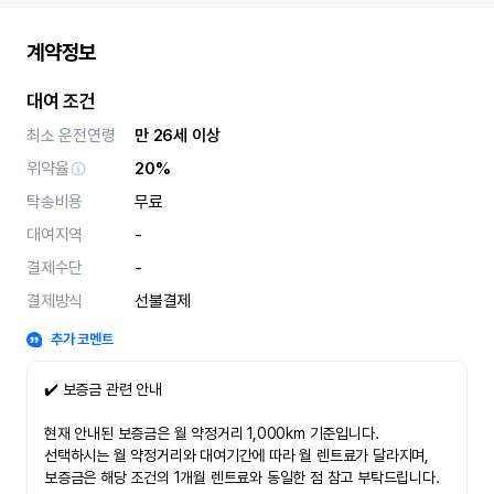
계약정보
대여 조건
최소 운전연령
만 26세 이상
위약율
20%
탁송비용
무료
대여지역
-
결제수단
-
결제방식
선불결제
추가 코멘트
✔️ 보증금 관련 안내
현재 안내된 보증금은 월 약정거리 1,000km 기준입니다.
선택하시는 월 약정거리와 대여기간에 따라 월 렌트료가 달라지며,
보증금은 해당 조건의 1개월 렌트료와 동일한 점 참고 부탁드립니다.