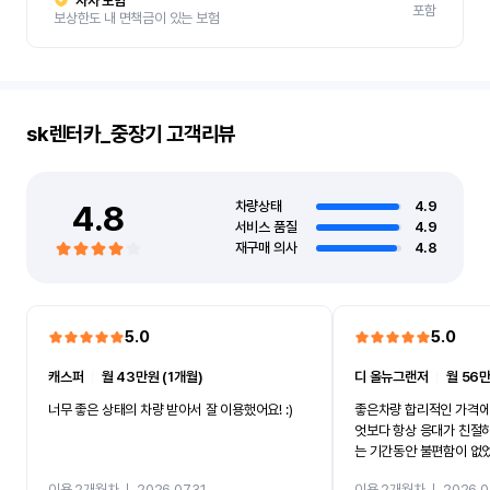
자차 보험
포함
보상한도 내 면책금이 있는 보험
sk렌터카_중장기
고객리뷰
4.8
차량상태
4.9
서비스 품질
4.9
재구매 의사
4.8
5.0
5.0
캐스퍼
ㅣ
월 43만원 (1개월)
디 올뉴그랜저
ㅣ
월 56만
너무 좋은 상태의 차량 받아서 잘 이용했어요! :)
좋은차량 합리적인 가격에
엇보다 항상 응대가 친절
는 기간동안 불편함이 없
까지 진행할만큼 여러가지
이용 2개월차
ㅣ
2026.07.31
이용 2개월차
ㅣ
2026.0