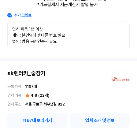
*카드결제시 세금계산서 발행 불가
추가 코멘트
면허 취득 1년 이상

개인: 본인명의 휴대폰 번호 필요

법인: 범용 공인인증서 필요
sk렌터카_중장기
등록 차량
1197
대
업체 리뷰
4.8
(
22
개)
업체 주소
서울 구로구 서부샛길 822
1197
대 보러가기
업체 소개 및 정보