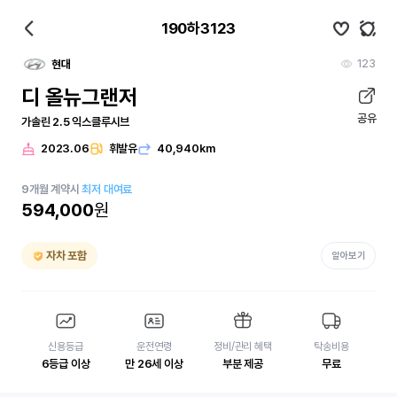
190하3123
123
현대
디 올뉴그랜저
공유
가솔린 2.5 익스클루시브
2023.06
휘발유
40,940km
9
개월
계약시
최저 대여료
594,000
원
자차 포함
알아보기
신용등급
운전연령
정비/관리 혜택
탁송비용
6등급 이상
만 26세 이상
부분 제공
무료