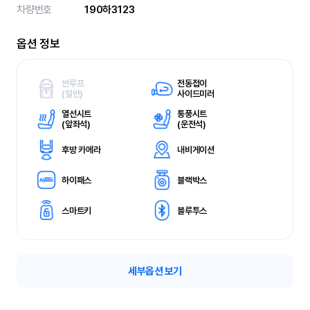
차량번호
190하3123
옵션 정보
썬루프
전동접이
(
일반)
사이드미러
열선시트
통풍시트
(
앞좌석)
(
운전석)
후방 카메라
내비게이션
하이패스
블랙박스
스마트키
블루투스
세부옵션 보기