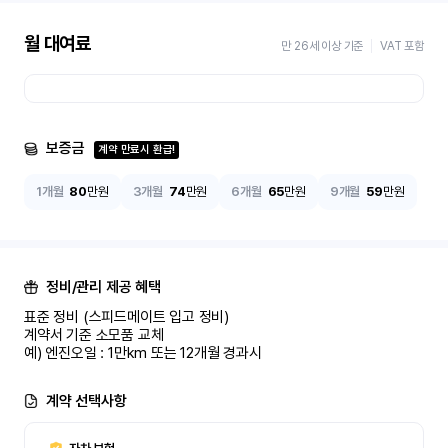
월 대여료
만 26세 이상 기준
VAT 포함
보증금
계약 만료시 환급!
1개월
80
만원
3개월
74
만원
6개월
65
만원
9개월
59
만원
정비/관리 제공 혜택
표준 정비 (스피드메이트 입고 정비)

계약서 기준 소모품 교체

예) 엔진오일 : 1만km 또는 12개월 경과시
계약 선택사항