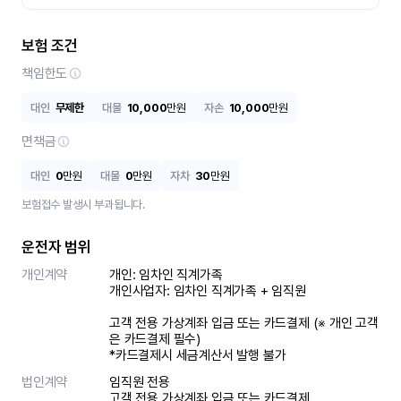
보험 조건
책임한도
대인
무제한
대물
10,000
만원
자손
10,000
만원
면책금
대인
0
만원
대물
0
만원
자차
30
만원
보험접수 발생시 부과됩니다.
운전자 범위
개인계약
개인: 임차인 직계가족 

개인사업자: 임차인 직계가족 + 임직원

고객 전용 가상계좌 입금 또는 카드결제 (※ 개인 고객
은 카드결제 필수)

*카드결제시 세금계산서 발행 불가
법인계약
임직원 전용

고객 전용 가상계좌 입금 또는 카드결제
