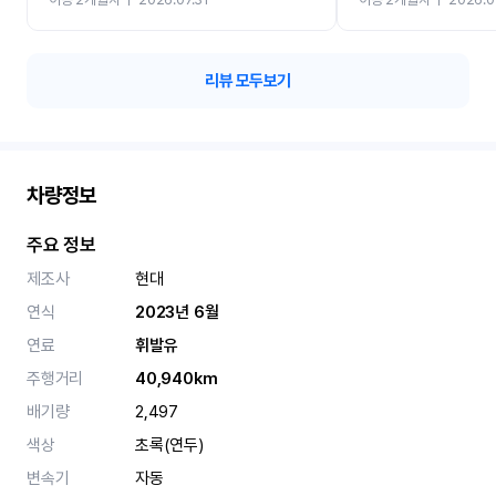
카 렌트 고민없이 강추합니
리뷰 모두보기
차량정보
주요 정보
제조사
현대
연식
2023년 6월
연료
휘발유
주행거리
40,940km
배기량
2,497
색상
초록(연두)
변속기
자동