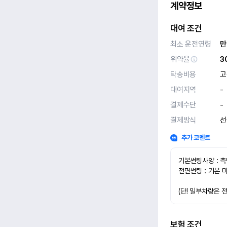
계약정보
대여 조건
최소 운전연령
만
위약율
3
탁송비용
고
대여지역
-
결제수단
-
결제방식
선
추가 코멘트
기본썬팅사양 : 측
전면썬팅 : 기본 
(단! 일부차량은 
보험 조건