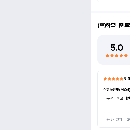
(주)하모니렌트
5.0
5.
신형쏘렌토(MQ4
너무 편리하고 매번
이용 2개월차
ㅣ
2