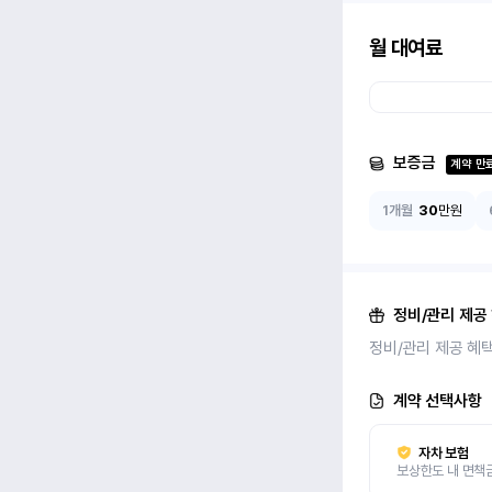
월 대여료
보증금
계약 만
1개월
30
만원
정비/관리 제공
정비/관리 제공 혜
계약 선택사항
자차 보험
보상한도 내 면책