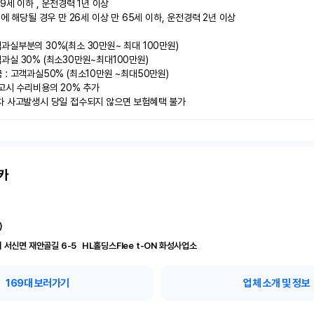
9세 이하 , 운전경력 1년 이상

에 해당될 경우 만 26세 이상 만 65세 이하, 운전경력 2년 이상

실부분의 30%(최소 30만원~ 최대 100만원)

실 30% (최소30만원~최대100만원) 

: 고객과실50% (최소10만원 ~최대50만원)

고시 수리비용의 20% 추가

차 사고발생시 당일 접수되지 않으면 보험혜택 불가
카
)
경기 화성시 서신면 재안골길 6-5	 HL홀딩스Flee t-ON 화성사업소
169
대 보러가기
업체 소개 및 정보