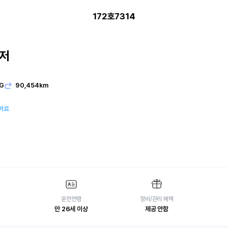
172호7314
저
G
90,454km
여료
운전연령
정비/관리 혜택
만 26세 이상
제공 안함