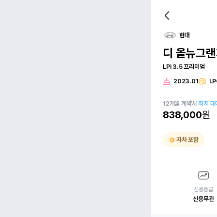
현대
디 올뉴그랜
LPi 3.5 프리미엄
2023.01
LP
12
개월
계약시
최저 대
838,000
원
자차 포함
신용등급
신용무관