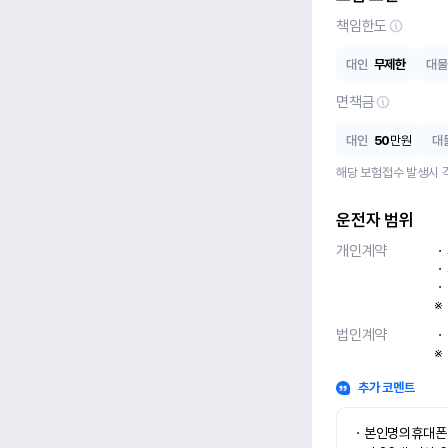
책임한도
대인
무제한
대물
면책금
대인
50
만원
대
해당 보험접수 발생시 
운전자 범위
개인계약
ㆍ
ㆍ
ㆍ
※
법인계약
ㆍ
※
추가 코멘트
ㆍ본인명의휴대폰 