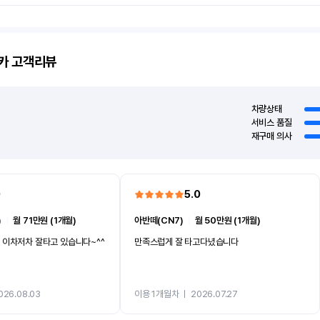
카
고객리뷰
차량상태
서비스 품질
재구매 의사
0
5.0
)
ㅣ
월 71만원 (1개월)
아반떼(CN7)
ㅣ
월 50만원 (1개월)
 이차저차 잘타고 있습니다~^^
만족스럽게 잘 타고다녔습니다
026.08.03
이용 1개월차
ㅣ
2026.07.27