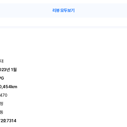
리뷰 모두보기
대
023년 1월
PG
0,454km
,470
정
동
72호7314