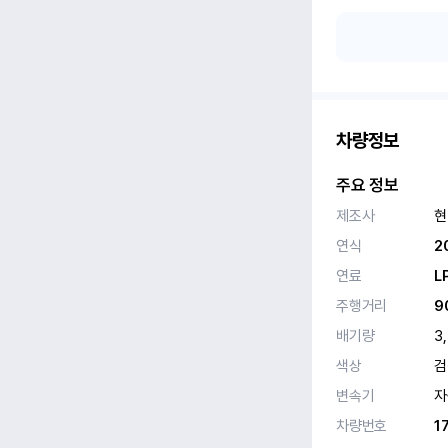
차량정보
주요 정보
제조사
현
연식
2
연료
L
주행거리
9
배기량
3
색상
검
변속기
자
차량번호
1