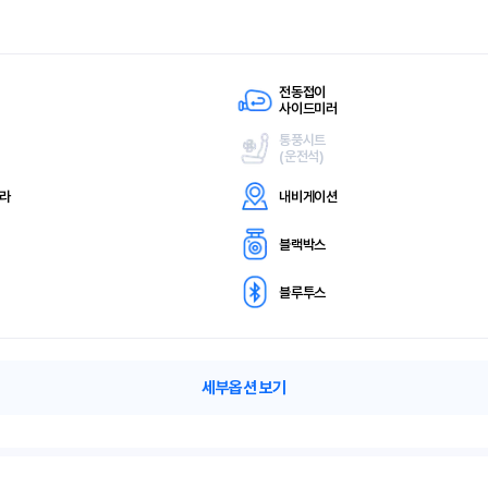
전동접이
사이드미러
통풍시트
(
운전석)
메라
내비게이션
블랙박스
블루투스
세부옵션 보기