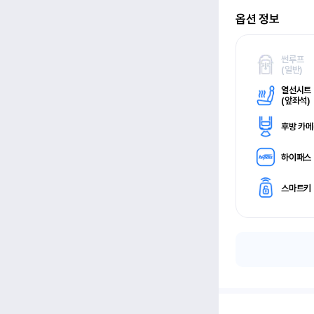
옵션 정보
썬루프
(
일반)
열선시트
(
앞좌석)
후방 카
하이패스
스마트키