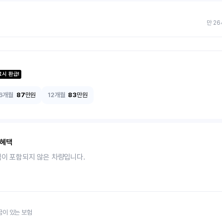
만 26
료시 환급!
6개월
87
만원
12개월
83
만원
 혜택
택이 포함되지 않은 차량입니다.
금이 있는 보험