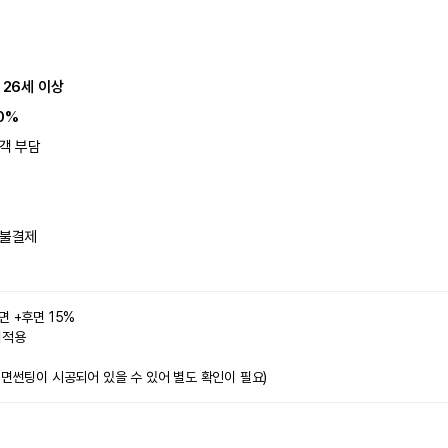
 26세 이상
0%
객 부담
불결제
면 +후면 15%
미적용 
전면썬팅이 시공되어 있을 수 있어 별도 확인이 필요)