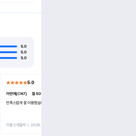
5.0
5.0
5.0
5.0
5.0
아반떼(CN7)
ㅣ
월 50만원 (1개월)
더 뉴카니발(KA4)
ㅣ
월 86만
만족스럽게 잘 이용했습니다
빠른 대응과 친절했습니다.
이용 2개월차
ㅣ
2026.07.27
이용 2개월차
ㅣ
2026.07.15