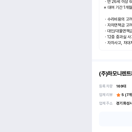
ㆍ만 26세 이상 6
※ 대여 기간 1개월
ㆍ수리비용의 고객과
ㆍ자차면책금 고객과
ㆍ대인/대물면책금 
ㆍ12중 중과실 사
ㆍ자차사고, 차대
(주)하모니렌트
등록 차량
169
대
업체 리뷰
5
(
7
개
업체 주소