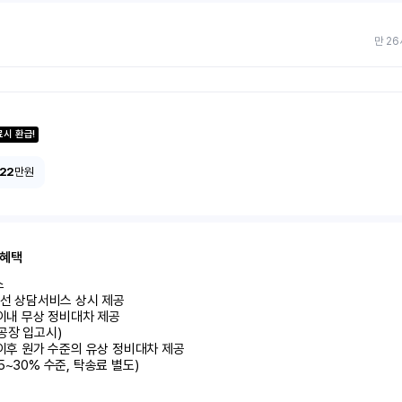
만 26
료시 환급!
122
만원
 혜택


유선 상담서비스 상시 제공

 이내 무상 정비대차 제공

공장 입고시)

 이후 원가 수준의 유상 정비대차 제공

5~30% 수준, 탁송료 별도)