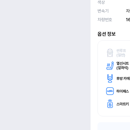
색상
변속기
자
차량번호
1
옵션 정보
썬루프
(
일반)
열선시트
(
앞좌석)
후방 카
하이패스
스마트키