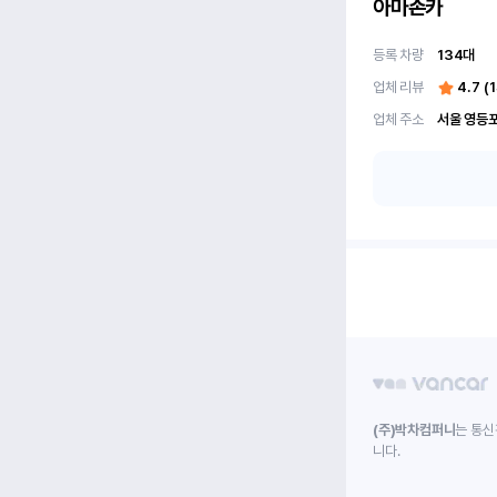
아마존카
등록 차량
134
대
업체 리뷰
4.7
(
1
업체 주소
(주)박차컴퍼니
는 통신
니다.