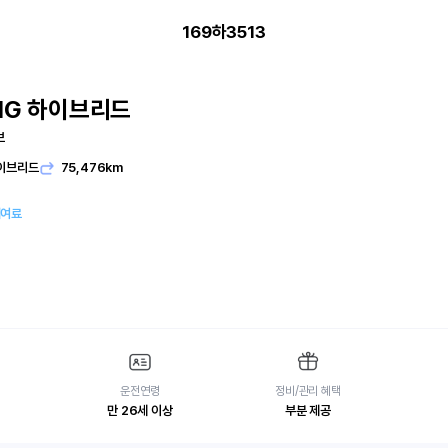
169하3513
IG 하이브리드
브
이브리드
75,476km
대여료
운전연령
정비/관리 혜택
만 26세 이상
부분 제공