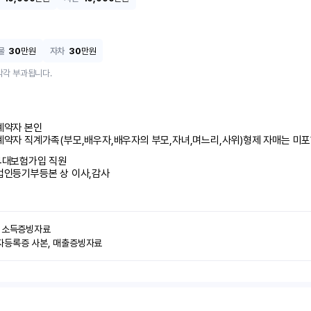
물
30
만원
자차
30
만원
각각 부과됩니다.
계약자 본인 

계약자 직계가족(부모,배우자,배우자의 부모,자녀,며느리,사위)형제 자매는 미
4대보험가입 직원 

법인등기부등본 상 이사,감사
 소득증빙자료

자등록증 사본, 매출증빙자료