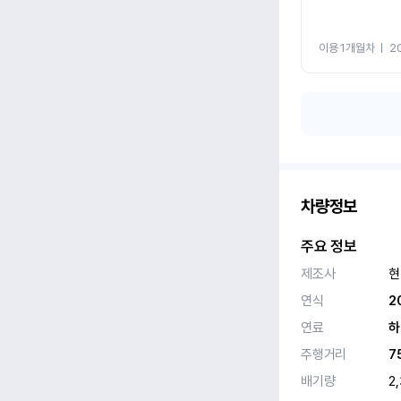
이용 1개월차
ㅣ
2
차량정보
주요 정보
제조사
현
연식
2
연료
하
주행거리
7
배기량
2