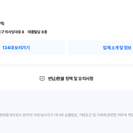
개)
서울 영등포구 의사당대로 8	 태흥빌딩 8층
134
대 보러가기
업체 소개 및 정보
반납/환불 정책 및 유의사항
판매중개자로서 반카의 거래 당사자가 아니며 상품정보, 거래조건 및 거래에 관련한 의무와 책