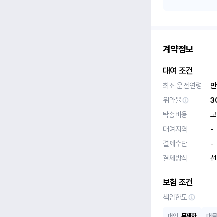
계약정보
대여 조건
최소 운전연령
만
위약율
3
탁송비용
고
대여지역
-
결제수단
-
결제방식
선
보험 조건
책임한도
대인
무제한
대물