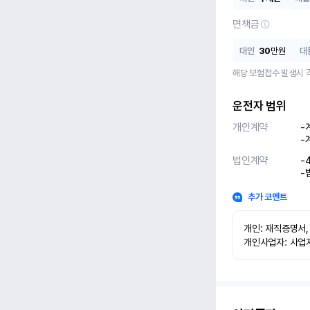
면책금
대인
30
만원
대
해당 보험접수 발생시 
운전자 범위
개인계약
-
-
법인계약
-
-
추가 코멘트
개인: 재직증명서,
개인사업자: 사업