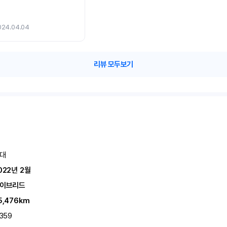
024.04.04
리뷰 모두보기
대
022년 2월
이브리드
5,476km
,359