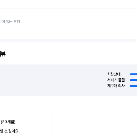
금이 있는 보험
리뷰
차량상태
서비스 품질
재구매 의사
7
 (33개월)
할 것 같아요