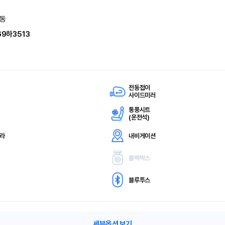
동
69하3513
전동접이
사이드미러
통풍시트
(
운전석)
메라
내비게이션
블랙박스
블루투스
세부옵션 보기