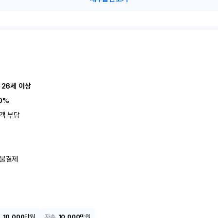
 26세 이상
0%
객 부담
불결제
10,000
만원
자손
10,000
만원