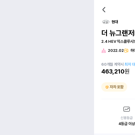
현대
더 뉴그랜저
2.4 HEV 익스클루시
2022.02
하
60
개월
계약시
최저 
463,210
원
자차 포함
신용등급
4등급 이상