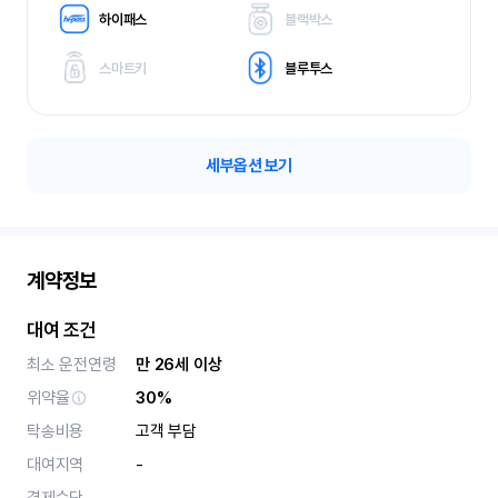
하이패스
블랙박스
스마트키
블루투스
세부옵션 보기
계약정보
대여 조건
최소 운전연령
만 26세 이상
위약율
30%
탁송비용
고객 부담
대여지역
-