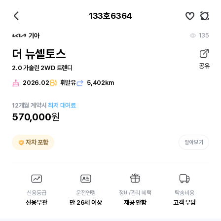
133호6364
135
기아
더 뉴셀토스
공유
2.0 가솔린 2WD 트렌디
2026.02
휘발유
5,402km
12
개월
계약시
최저 대여료
570,000
원
자차 포함
알아보기
신용등급
운전연령
정비/관리 혜택
탁송비용
신용무관
만 26세 이상
제공 안함
고객 부담