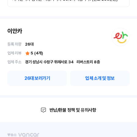
이안카
등록 차량
26
대
업체 리뷰
5
(
4
개)
업체 주소
경기 성남시 수정구 위례서로 34	리버스토리 8층
26
대 보러가기
업체 소개 및 정보
반납/환불 정책 및 유의사항