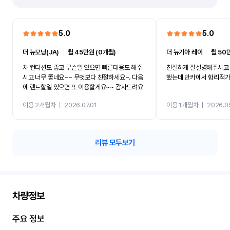
5.0
5.0
더 뉴모닝(JA)
ㅣ
월 45만원 (0개월)
더 뉴기아 레이
ㅣ
월 50
차 컨디션도 좋고 무슨일 있으면 빠른대응도 해주
친절하게 잘설명해주시고 
시고 너무 좋네요~~ 무엇보다 친절하세요~. 다음
했는데 반카에서 합리적
에 렌트할일 있으면 또 이용할게요~~ 감사드려요
이용 2개월차
ㅣ
2026.07.01
이용 1개월차
ㅣ
2026.0
리뷰 모두보기
차량정보
주요 정보