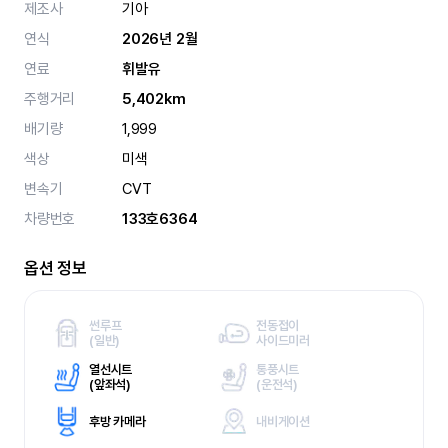
제조사
기아
연식
2026년 2월
연료
휘발유
주행거리
5,402km
배기량
1,999
색상
미색
변속기
CVT
차량번호
133호6364
옵션 정보
썬루프
전동접이
(
일반)
사이드미러
열선시트
통풍시트
(
앞좌석)
(
운전석)
후방 카메라
내비게이션