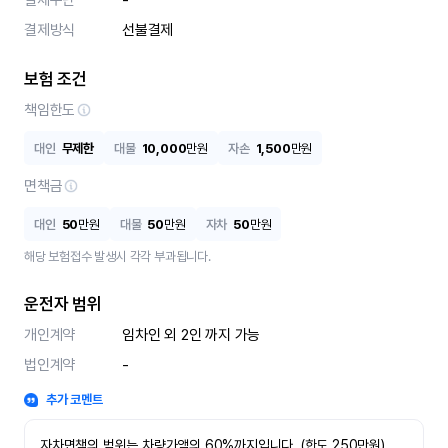
결제수단
-
결제방식
선불결제
보험 조건
책임한도
대인
무제한
대물
10,000
만원
자손
1,500
만원
면책금
대인
50
만원
대물
50
만원
자차
50
만원
해당 보험접수 발생시 각각 부과됩니다.
운전자 범위
개인계약
임차인 외 2인 까지 가능
법인계약
-
추가 코멘트
자차면책의 범위는 차량가액의 60%까지입니다. (한도 250만원)