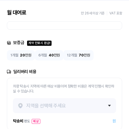
월 대여료
만 26세 이상 기준
VAT 포함
보증금
계약 만료시 환급!
1개월
20
만원
6개월
40
만원
12개월
70
만원
딜리버리 비용
차량 탁송시 지역에 따른 예상 비용이며 정확한 비용은 계약 진행시 확인하
실 수 있습니다.
지역을 선택해 주세요
탁송비
원
편도
예상