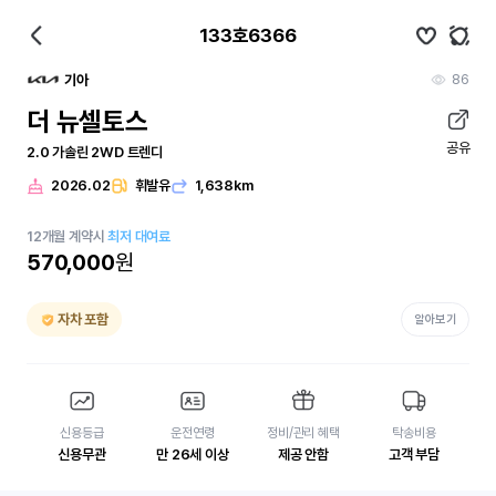
133호6366
86
기아
더 뉴셀토스
공유
2.0 가솔린 2WD 트렌디
2026.02
휘발유
1,638km
12
개월
계약시
최저 대여료
570,000
원
자차 포함
알아보기
신용등급
운전연령
정비/관리 혜택
탁송비용
신용무관
만 26세 이상
제공 안함
고객 부담