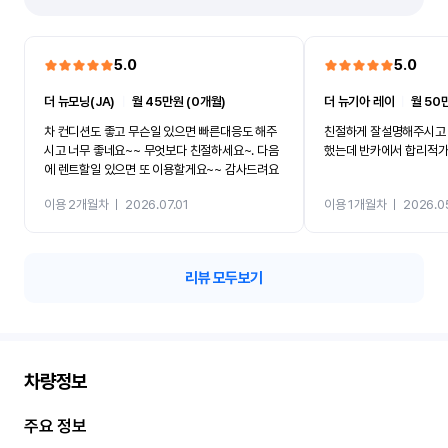
5.0
5.0
더 뉴모닝(JA)
ㅣ
월 45만원 (0개월)
더 뉴기아 레이
ㅣ
월 50
차 컨디션도 좋고 무슨일 있으면 빠른대응도 해주
친절하게 잘설명해주시고 
시고 너무 좋네요~~ 무엇보다 친절하세요~. 다음
했는데 반카에서 합리적
에 렌트할일 있으면 또 이용할게요~~ 감사드려요
이용 2개월차
ㅣ
2026.07.01
이용 1개월차
ㅣ
2026.0
리뷰 모두보기
차량정보
주요 정보