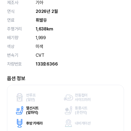
제조사
기아
연식
2026년 2월
연료
휘발유
주행거리
1,638km
배기량
1,999
색상
미색
변속기
CVT
차량번호
133호6366
옵션 정보
썬루프
전동접이
(
일반)
사이드미러
열선시트
통풍시트
(
앞좌석)
(
운전석)
후방 카메라
내비게이션