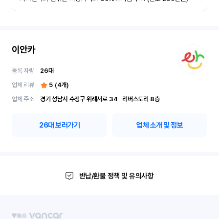
이안카
등록 차량
26
대
업체 리뷰
5
(
4
개)
업체 주소
경기 성남시 수정구 위례서로 34	리버스토리 8층
26
대 보러가기
업체 소개 및 정보
반납/환불 정책 및 유의사항