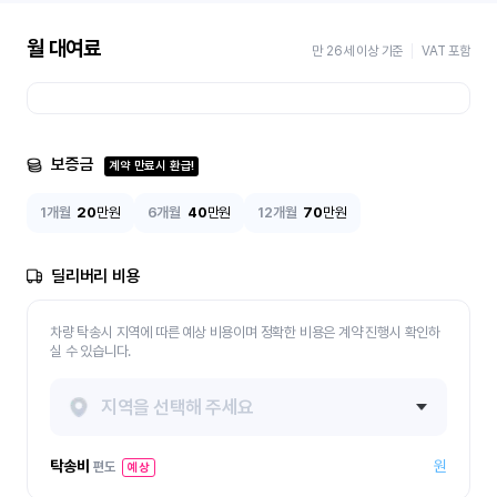
월 대여료
만 26세 이상 기준
VAT 포함
보증금
계약 만료시 환급!
1개월
20
만원
6개월
40
만원
12개월
70
만원
딜리버리 비용
차량 탁송시 지역에 따른 예상 비용이며 정확한 비용은 계약 진행시 확인하
실 수 있습니다.
지역을 선택해 주세요
탁송비
원
편도
예상