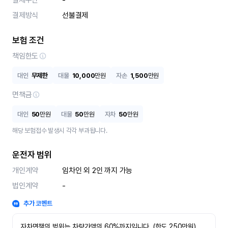
결제수단
-
결제방식
선불결제
보험 조건
책임한도
대인
무제한
대물
10,000
만원
자손
1,500
만원
면책금
대인
50
만원
대물
50
만원
자차
50
만원
해당 보험접수 발생시 각각 부과됩니다.
운전자 범위
개인계약
임차인 외 2인 까지 가능
법인계약
-
추가 코멘트
자차면책의 범위는 차량가액의 60%까지입니다. (한도 250만원)