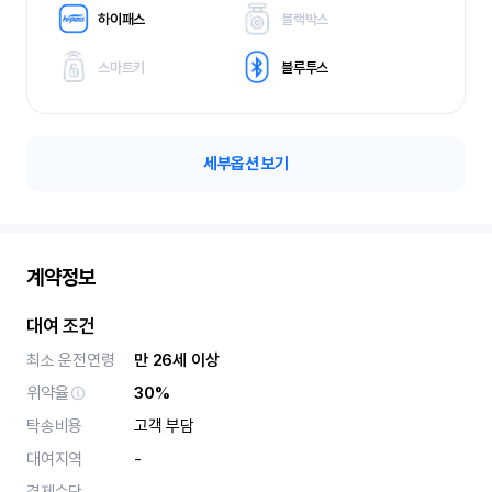
하이패스
블랙박스
스마트키
블루투스
세부옵션 보기
계약정보
대여 조건
최소 운전연령
만 26세 이상
위약율
30%
탁송비용
고객 부담
대여지역
-